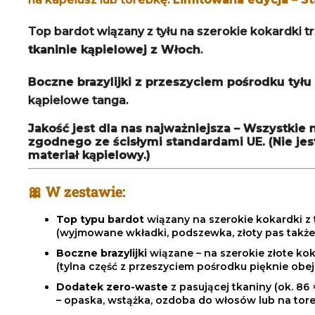
Top bardot wiązany z tyłu na szerokie kokardki 
tkaninie kąpielowej z Włoch
.
Boczne brazylijki z przeszyciem pośrodku tyłu
kąpielowe tanga.
Jakość jest dla nas najważniejsza – Wszystk
zgodnego ze ścisłymi standardami UE. (Nie jest
materiał kąpielowy.)
🎀 W zestawie:
Top typu bardot
wiązany na szerokie kokardki z 
(wyjmowane wkładki, podszewka, złoty pas także
Boczne brazylijki
wiązane – na szerokie złote ko
(tylna część z przeszyciem pośrodku pięknie obe
Dodatek zero-waste
z pasującej tkaniny (ok. 86 
– opaska, wstążka, ozdoba do włosów lub na tor