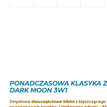
PONADCZASOWA KLASYKA ZE
DARK MOON 3W1
Zmysłowe
dwuczęściowe bikini
z błyszczącego 
na kapelusz lub torebkę.
Limitowana edycja – St