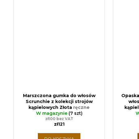
Marszczona gumka do włosów
Opaska 
Scrunchie z kolekcji strojów
włos
kąpielowych Złota
ręczne
kąpie
wytwarzanie produktów zero
W magazynie
(7 szt)
zgodna
W
zł100 bez VAT
waste
zł121