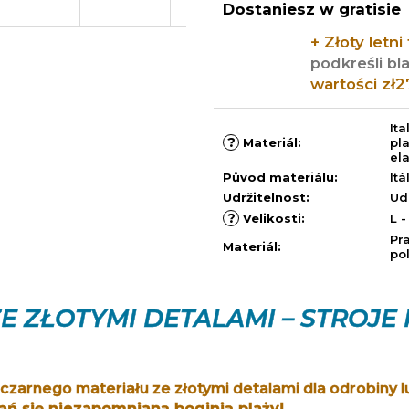
jednostkowa:
Dostaniesz w gratisie
+ Złoty letni
podkreśli b
wartości zł2
It
?
Materiál
:
pl
el
Původ materiálu
:
Itá
Udržitelnost
:
Ud
?
Velikosti
:
L -
Pr
Materiál
:
po
 ZŁOTYMI DETALAMI – STROJE
czarnego materiału ze złotymi detalami dla odrobiny 
ań się niezapomnianą boginią plaży!