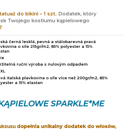
 tatuaż do bikini – 1 szt.
Dodatek, który
lask Twojego kostiumu kąpielowego
7
alská černá lesklá, pevná a stálobarevná pravá
avkovina o síle 215gr/m2, 85% polyester a 15%
astan
lie
ržitelná ruční výroba s nulovým odpadem
 XL
avá italská plavkovina o síle více než 200gr/m2, 85%
lyester a 15% elastan
 KĄPIELOWE SPARKLE*ME
luksusu
dopełnia unikalny dodatek do włosów,