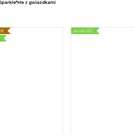
 Sparkle*Me z gwiazdkami
JE
NOWOŚĆ
Ć