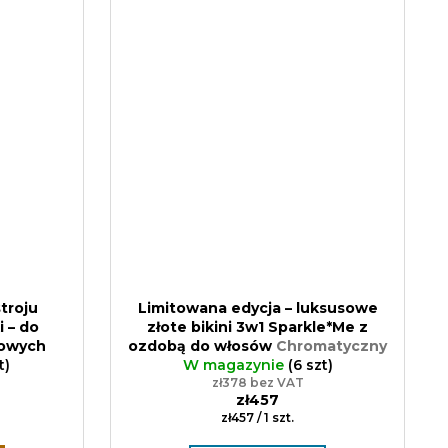
stroju
Limitowana edycja – luksusowe
 – do
złote bikini 3w1 Sparkle*Me z
lowych
ozdobą do włosów
Chromatyczny
bez
t)
połysk | S–XL | Prezent
W magazynie
(6 szt)
zł378 bez VAT
zł457
Cena
zł457 / 1 szt.
jednostkowa: