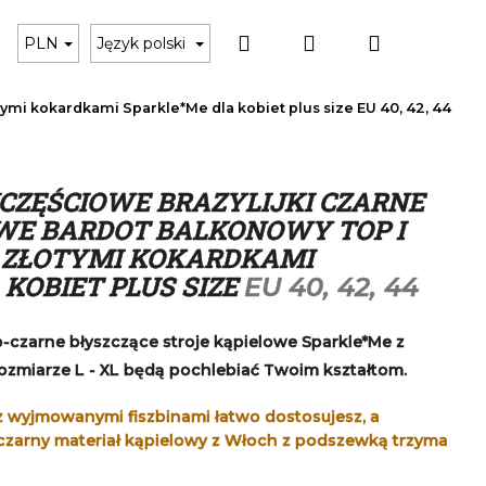
Szukaj
Zaloguj
Koszyk
Czarne bikini
Karta podarunkowa
Akces
PLN
Język polski
otymi kokardkami Sparkle*Me dla kobiet plus size
EU 40, 42, 44
się
ZĘŚCIOWE BRAZYLIJKI CZARNE
WE BARDOT BALKONOWY TOP I
ZE ZŁOTYMI KOKARDKAMI
KOBIET PLUS SIZE
EU 40, 42, 44
-czarne błyszczące stroje kąpielowe Sparkle*Me z
miarze L - XL będą pochlebiać Twoim kształtom.
z wyjmowanymi fiszbinami łatwo dostosujesz, a
 czarny materiał kąpielowy z Włoch z podszewką trzyma