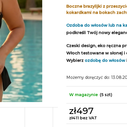
Boczne brazylijki z przeszyci
kokardkami na bokach zach
Ozdoba do włosów lub na k
podkreśli Twój nowy eleganck
Czeski design, eko ręczna p
Włoch testowane w słonej i
Wybierz
ozdobę do włosów
Możemy doręczyć do:
13.08.2
W magazynie
(5 szt)
zł497
zł411 bez VAT
Cena