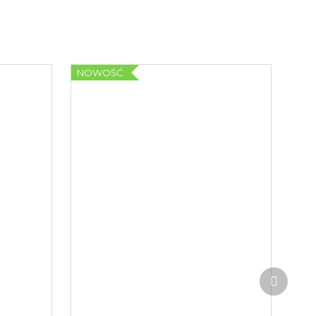
NOWOŚĆ
Produk
następ