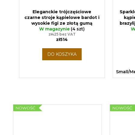
Eleganckie trójczęściowe
Sparkl
czarne stroje kąpielowe bardot i
kąpi
wysokie figi ze złotą gumą
brazyli
Sparkle*Me dla kobiet plus size
W magazynie
(4 szt)
możliw
W
Rozmiary EU 40, 42 i 44
zł425 bez VAT
ze zło
zł514
zni
DO KOSZYKA
Small/M
NOWOŚĆ
NOWOŚĆ