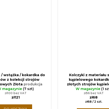
/ wstążka / kokardka do
Kolczyki z materiału 
ów z kolekcji strojów
kąpielowego kokardki
lowych Złota
produkcja
złotych strojów kąpie
 z zasadami zero waste,
 magazynie
(7 szt)
Ręczna produkcja 
W magazynie
(1 sz
ręczne wykonanie
zł100 bez VAT
pozostałości
zł56 bez VAT
zł121
zł68
Cena
zł68 / 2 szt.
jednostkowa: