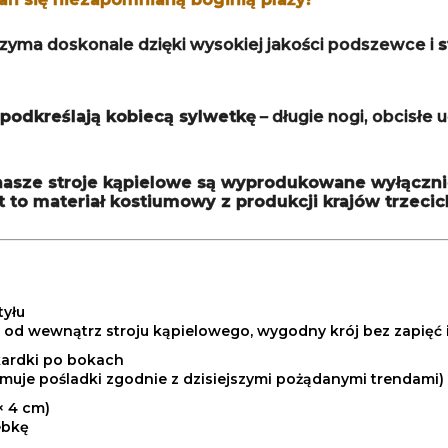
trzyma doskonale dzięki wysokiej jakości podszewce i
s
 podkreślają kobiecą sylwetkę
– długie nogi, obcisłe 
ie nasze stroje kąpielowe są wyprodukowane wyłąc
 to materiał kostiumowy z produkcji krajów trzecic
tyłu
 od wewnątrz stroju kąpielowego, wygodny krój bez zapięć i
kardki po bokach
jmuje pośladki zgodnie z dzisiejszymi pożądanymi trendami)
× 4 cm)
ebkę