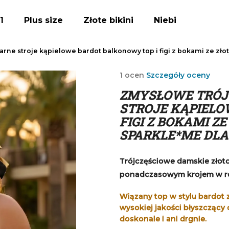
1
Plus size
Złote bikini
Niebieskie bikini
arne stroje kąpielowe bardot balkonowy top i figi z bokami ze zł
Czego szukasz?
Średnia
1 ocen
Szczegóły oceny
ocena
ZMYSŁOWE TRÓJC
produktu
SZUKAJ
wynosi
STROJE KĄPIELO
5,0
FIGI Z BOKAMI 
na
SPARKLE*ME DLA 
5
Polecamy
gwiazdek.
Trójczęściowe damskie złoto
ponadczasowym krojem w roz
Wiązany top w stylu bardot 
wysokiej jakości błyszczący
doskonale i ani drgnie.