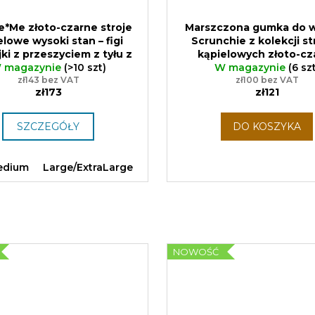
e*Me złoto-czarne stroje
Marszczona gumka do 
elowe wysoki stan – figi
Scrunchie z kolekcji s
jki z przeszyciem z tyłu z
kąpielowych złoto-cz
ością złożenia na biodra
 magazynie
(>10 szt)
ręczne wytwarzanie pr
W magazynie
(6 sz
tą lamówką
zł143 bez VAT
Promocja: 10%
zł100 bez VAT
zero waste
zł173
zł121
żki przy zakupie bikini
SZCZEGÓŁY
DO KOSZYKA
edium
Large/ExtraLarge
NOWOŚĆ