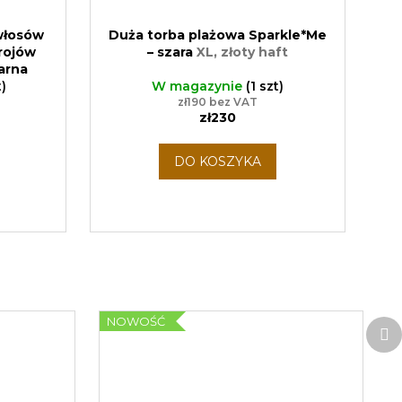
włosów
Duża torba plażowa Sparkle*Me
trojów
– szara
XL, złoty haft
arna
oduktów
t)
W magazynie
(1 szt)
zł190 bez VAT
zł230
DO KOSZYKA
NOWOŚĆ
P
n