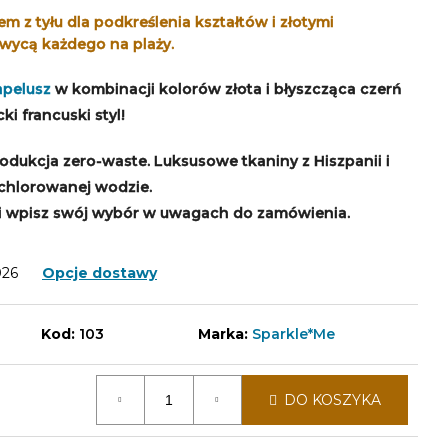
em z tyłu dla podkreślenia kształtów i złotymi
wycą każdego na plaży.
apelusz
w kombinacji kolorów złota i błyszcząca czerń
i francuski styl!
rodukcja zero-waste. Luksusowe tkaniny z Hiszpanii i
 chlorowanej wodzie.
i wpisz swój wybór w uwagach do zamówienia.
026
Opcje dostawy
Kod:
103
Marka:
Sparkle*Me
DO KOSZYKA