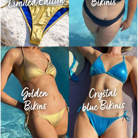
M
I
E
J
Ą
K
O
B
I
E
T
Y
.