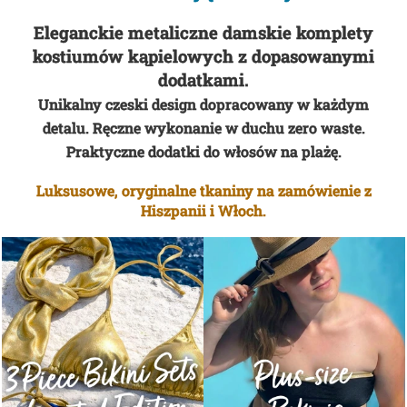
P
Eleganckie metaliczne damskie komplety
I
kostiumów kąpielowych
z dopasowanymi
E
SZUKAJ
dodatkami.
L
Unikalny czeski design dopracowany w każdym
O
detalu. Ręczne wykonanie w duchu zero waste.
W
P
Praktyczne dodatki do włosów na plażę.
E
o
,
l
Luksusowe, oryginalne tkaniny na zamówienie z
K
e
Hiszpanii i Włoch.
T
c
a
Ó
m
R
y
E
R
O
Z
U