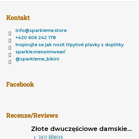
S
t
Kontakt
o
p
info
@
sparkleme.store
k
+420 606 242 178
a
Inspirujte se jak nosit třpytivé plavky s doplňky
sparkle.meswimwear/
@sparkleme_bikini
Facebook
Recenze/Reviews
Złote dwuczęściowe damskie stroje kąpielowe brazylijki Sparkle*Me – bikini wiązane, marszczone brazylijki
Lucie Hájkova
|