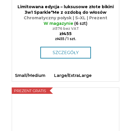
Limitowana edycja – luksusowe złote bikini
3w1 Sparkle*Me z ozdobą do włosów
Chromatyczny połysk | S–XL | Prezent
W magazynie
(6 szt)
zł376 bez VAT
zł455
Cena
zł455 / 1 szt.
jednostkowa:
SZCZEGÓŁY
Small/Medium
Large/ExtraLarge
PREZENT GRATIS