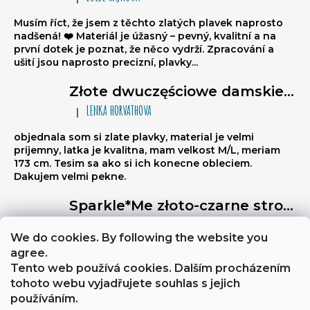
Ocena produktu to 5 na 5 gwiazdek.
Musím říct, že jsem z těchto zlatých plavek naprosto
nadšená! ❤️ Materiál je úžasný – pevný, kvalitní a na
první dotek je poznat, že něco vydrží. Zpracování a
ušití jsou naprosto precizní, plavky...
Złote dwuczęściowe damskie stroje kąpielowe brazylijki Sparkle*Me – bikini wiązane, marszczone brazylijki
LENKA HORVATHOVA
|
Ocena produktu to 5 na 5 gwiazdek.
objednala som si zlate plavky, material je velmi
prijemny, latka je kvalitna, mam velkost M/L, meriam
173 cm. Tesim sa ako si ich konecne obleciem.
Dakujem velmi pekne.
Sparkle*Me złoto-czarne stroje kąpielowe wysoki stan – figi brazylijki z przeszyciem z tyłu z możliwością złożenia na biodra ze złotą lamówką
Libuse
|
Ocena produktu to 5 na 5 gwiazdek.
We do cookies. By following the website you
Výborně stahují břicho, a zezadu jsou velmi sexy
agree.
Tento web používá cookies. Dalším procházením
tohoto webu vyjadřujete souhlas s jejich
About Sparkle*Me
Obchodní podmínky a GDPR
používáním.