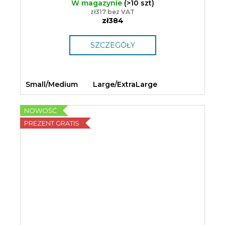
W magazynie
(>10 szt)
zł317 bez VAT
zł384
SZCZEGÓŁY
Small/Medium
Large/ExtraLarge
NOWOŚĆ
PREZENT GRATIS