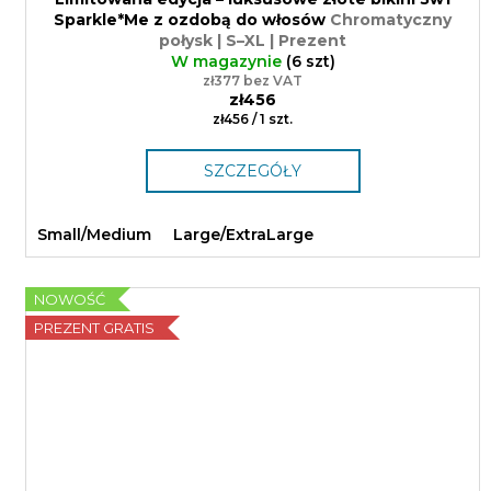
Sparkle*Me z ozdobą do włosów
Chromatyczny
połysk | S–XL | Prezent
W magazynie
(6 szt)
zł377 bez VAT
zł456
Cena
zł456 / 1 szt.
jednostkowa:
SZCZEGÓŁY
Small/Medium
Large/ExtraLarge
NOWOŚĆ
PREZENT GRATIS