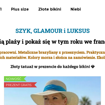
1
Plus size
Złote bikini
Niebieskie bikini
Czego szukasz?
SZYK, GLAMOUR i LUKSUS
ią plaży i pokaż się w tym roku we fra
SZUKAJ
ej pracowni. Metaliczne brazyliany z przeszyciem. Praktyc
ich materiałów. Kolory morza i słońca na zamówienie. Ekol
Polecamy
Złoty tatuaż w prezencie do każdego bikini
💎
NOWOŚĆ
PREZENT GRATIS