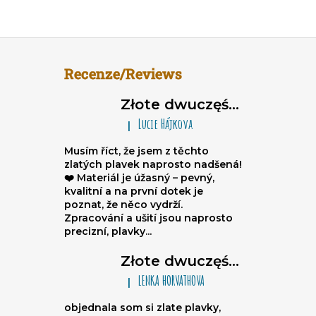
Recenze/Reviews
Złote dwuczęściowe damskie stroje kąpielowe brazylijki Sparkle*Me – bikini wiązane, marszczone brazylijki
Lucie Hájkova
|
Ocena produktu to 5 na 5 gwiazdek.
Musím říct, že jsem z těchto
zlatých plavek naprosto nadšená!
❤️ Materiál je úžasný – pevný,
kvalitní a na první dotek je
poznat, že něco vydrží.
Zpracování a ušití jsou naprosto
precizní, plavky...
Złote dwuczęściowe damskie stroje kąpielowe brazylijki Sparkle*Me – bikini wiązane, marszczone brazylijki
LENKA HORVATHOVA
|
Ocena produktu to 5 na 5 gwiazdek.
objednala som si zlate plavky,