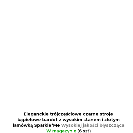
Eleganckie trójczęściowe czarne stroje
kąpielowe bardot z wysokim stanem i złotym
lamówką Sparkle*Me
Wysokiej jakości błyszcząca
tkanina kostiumowa z Włoch
W magazynie
(6 szt)