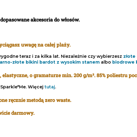
s
t
y
y dopasowane akcesoria do włosów.
ciągasz uwagę na całej plaży.
godne teraz i za kilka lat. Niezależnie czy wybierzesz
złote 
arno-złote bikini bardot z wysokim stanem
albo
biodrowe b
, elastyczne, o gramaturze min. 200 g/m². 85% poliestru po
Sparkle*Me. Więcej
tutaj
.
ne ręcznie metodą zero waste.
owicie darmowy.