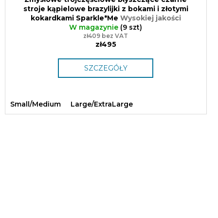
stroje kąpielowe brazylijki z bokami i złotymi
kokardkami Sparkle*Me
Wysokiej jakości
błyszcząca tkanina kostiumowa z Włoch
W magazynie
(9 szt)
zł409 bez VAT
zł495
SZCZEGÓŁY
Small/Medium
Large/ExtraLarge