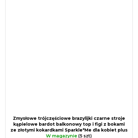
Zmysłowe trójczęściowe brazylijki czarne stroje
kąpielowe bardot balkonowy top i figi z bokami
ze złotymi kokardkami Sparkle*Me dla kobiet plus
W magazynie
size
EU 40, 42, 44
(5 szt)