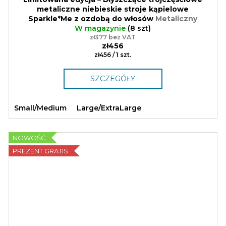
metaliczne niebieskie stroje kąpielowe
Sparkle*Me z ozdobą do włosów
Metaliczny
materiał na stroje kąpielowe | S–XL | Prezent
W magazynie
(8 szt)
zł377 bez VAT
zł456
Cena
zł456 / 1 szt.
jednostkowa:
SZCZEGÓŁY
Small/Medium
Large/ExtraLarge
NOWOŚĆ
PREZENT GRATIS