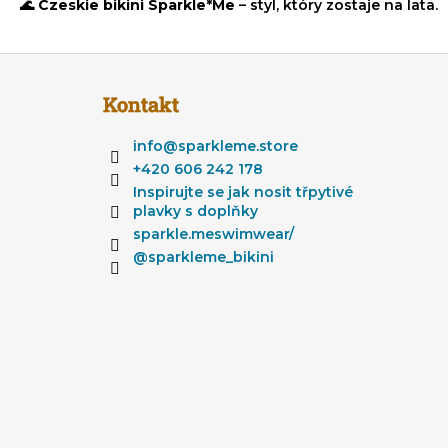
🌊 Czeskie bikini Sparkle*Me
– styl, który zostaje na lata.
S
t
Kontakt
o
p
info
@
sparkleme.store
k
+420 606 242 178
a
Inspirujte se jak nosit třpytivé
plavky s doplňky
sparkle.meswimwear/
@sparkleme_bikini