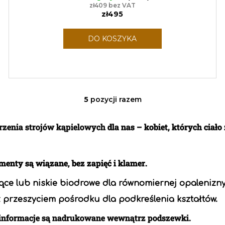
zł409 bez VAT
zł495
DO KOSZYKA
5
pozycji razem
K
o
n
orzenia strojów kąpielowych
dla nas – kobiet, których ciało
t
r
o
ementy są wiązane
,
bez zapięć i klamer
.
l
k
ce lub niskie biodrowe dla równomiernej opalenizny
i
 z przeszyciem pośrodku dla podkreślenia kształtów.
l
i
 informacje są nadrukowane wewnątrz podszewki.