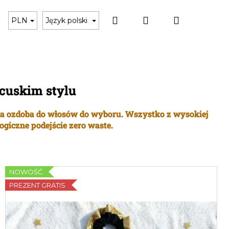
Szukaj
Zaloguj
Koszyk
Czarne bikini
Karta podarunkowa
Akces
PLN
Język polski
się
ncuskim stylu
zna ozdoba do włosów do wyboru. Wszystko z wysokiej
ogiczne podejście zero waste.
NOWOŚĆ
PREZENT GRATIS