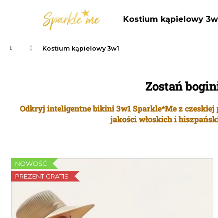
K
Przejść
do
o
Kostium kąpielowy 3w
treści
Z
Z
s
powrotem
powrotem
z
Home
Kostium kąpielowy 3w1
y
do sklepu
do sklepu
k
Zostań bogin
Odkryj inteligentne bikini 3w1 Sparkle*Me z czeski
jakości włoskich i hiszpańsk
L
NOWOŚĆ
i
PREZENT GRATIS
s
t
a