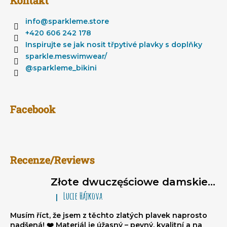
o
p
info
@
sparkleme.store
k
+420 606 242 178
a
Inspirujte se jak nosit třpytivé plavky s doplňky
sparkle.meswimwear/
@sparkleme_bikini
Facebook
Recenze/Reviews
Złote dwuczęściowe damskie stroje kąpielowe brazylijki Sparkle*Me – bikini wiązane, marszczone brazylijki
Lucie Hájkova
|
Ocena produktu to 5 na 5 gwiazdek.
Musím říct, že jsem z těchto zlatých plavek naprosto
nadšená! ❤️ Materiál je úžasný – pevný, kvalitní a na