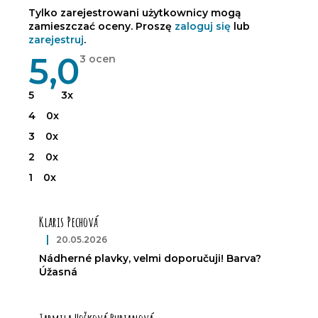
Tylko zarejestrowani użytkownicy mogą
zamieszczać oceny. Proszę
zaloguj się
lub
zarejestruj
.
5,0
Średnia
3 ocen
ocena
produktu
wynosi
5
3x
5,0
na
4
0x
5
gwiazdek.
3
0x
2
0x
1
0x
L
i
Klaris Pechová
s
t
|
20.05.2026
Ocena produktu to 5 na 5 gwiazdek.
a
Nádherné plavky, velmi doporučuji! Barva?
o
Úžasná
c
e
n