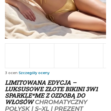
SZUKAJ
P
o
l
e
c
a
m
Średnia
3 ocen
Szczegóły oceny
ocena
y
LIMITOWANA EDYCJA –
produktu
wynosi
LUKSUSOWE ZŁOTE BIKINI 3W1
5,0
SPARKLE*ME Z OZDOBĄ DO
na
WŁOSÓW
CHROMATYCZNY
5
gwiazdek.
POŁYSK | S–XL | PREZENT