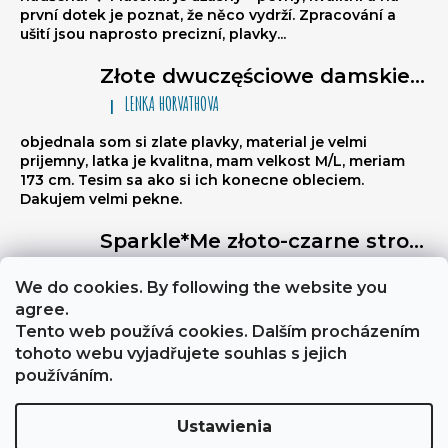
první dotek je poznat, že něco vydrží. Zpracování a
ušití jsou naprosto precizní, plavky...
Złote dwuczęściowe damskie stroje kąpielowe brazylijki Sparkle*Me – bikini wiązane, marszczone brazylijki
LENKA HORVATHOVA
|
Ocena produktu to 5 na 5 gwiazdek.
objednala som si zlate plavky, material je velmi
prijemny, latka je kvalitna, mam velkost M/L, meriam
173 cm. Tesim sa ako si ich konecne obleciem.
Dakujem velmi pekne.
Sparkle*Me złoto-czarne stroje kąpielowe wysoki stan – figi brazylijki z przeszyciem z tyłu z możliwością złożenia na biodra ze złotą lamówką
Libuse
|
Ocena produktu to 5 na 5 gwiazdek.
We do cookies. By following the website you
Výborně stahují břicho, a zezadu jsou velmi sexy
agree.
Tento web používá cookies. Dalším procházením
tohoto webu vyjadřujete souhlas s jejich
About Sparkle*Me
Obchodní podmínky a GDPR
používáním.
Ustawienia
Opracował Shoptet