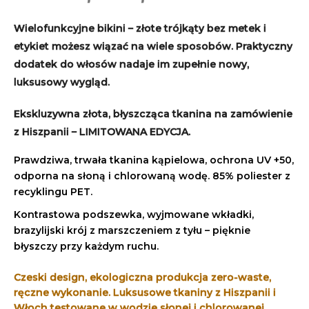
Wielofunkcyjne bikini – złote trójkąty bez metek i
etykiet możesz wiązać na wiele sposobów. Praktyczny
dodatek do włosów nadaje im zupełnie nowy,
luksusowy wygląd.
Ekskluzywna złota, błyszcząca tkanina na zamówienie
z Hiszpanii – LIMITOWANA EDYCJA.
Prawdziwa, trwała tkanina kąpielowa, ochrona UV +50,
odporna na słoną i chlorowaną wodę. 85% poliester z
recyklingu PET.
Kontrastowa podszewka, wyjmowane wkładki,
b
razylijski krój z marszczeniem z tyłu – pięknie
błyszczy przy każdym ruchu.
Czeski design, ekologiczna produkcja zero-waste,
ręczne wykonanie. Luksusowe tkaniny z Hiszpanii i
Włoch testowane w wodzie słonej i chlorowanej.