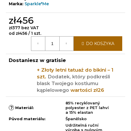
Marka:
Sparkle*Me
zł456
zł377 bez VAT
Cena
od zł456 / 1 szt.
jednostkowa:
DO KOSZYKA
Dostaniesz w gratisie
+ Złoty letni tatuaż do bikini – 1
szt.
Dodatek, który podkreśli
blask Twojego kostiumu
kąpielowego
wartości zł26
85% recyklovaný
?
Materiál
:
polyester z PET lahví
a 15% elastan
Původ materiálu
:
Španělsko
Udržitelná ruční
výroba s nulovým