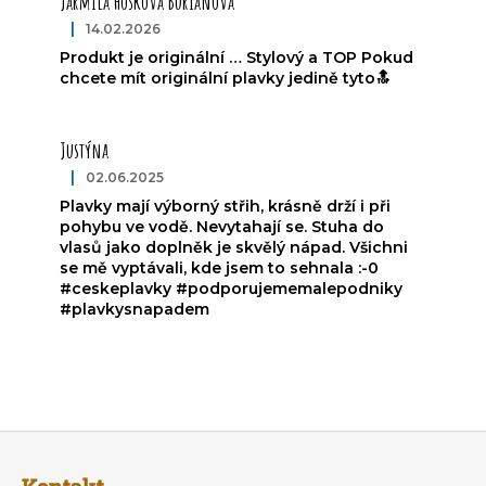
Jarmila Hošková Burianová
|
14.02.2026
Ocena produktu to 5 na 5 gwiazdek.
Produkt je originální … Stylový a TOP Pokud
chcete mít originální plavky jedině tyto🔝
Justýna
|
02.06.2025
Ocena produktu to 5 na 5 gwiazdek.
Plavky mají výborný střih, krásně drží i při
pohybu ve vodě. Nevytahají se. Stuha do
vlasů jako doplněk je skvělý nápad. Všichni
se mě vyptávali, kde jsem to sehnala :-0
#ceskeplavky #podporujememalepodniky
#plavkysnapadem
S
t
Kontakt