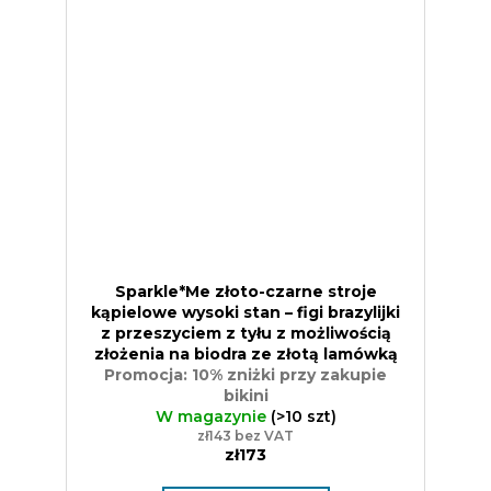
Sparkle*Me złoto-czarne stroje
kąpielowe wysoki stan – figi brazylijki
z przeszyciem z tyłu z możliwością
złożenia na biodra ze złotą lamówką
Promocja: 10% zniżki przy zakupie
bikini
W magazynie
(>10 szt)
zł143 bez VAT
zł173