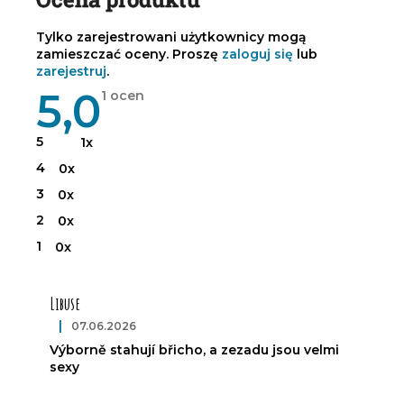
Tylko zarejestrowani użytkownicy mogą
zamieszczać oceny. Proszę
zaloguj się
lub
zarejestruj
.
5,0
Średnia
1 ocen
ocena
produktu
wynosi
5
1x
5,0
na
4
0x
5
gwiazdek.
3
0x
2
0x
1
0x
L
i
Libuse
s
t
|
07.06.2026
Ocena produktu to 5 na 5 gwiazdek.
a
Výborně stahují břicho, a zezadu jsou velmi
o
sexy
c
e