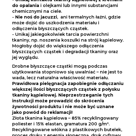
do opalania
i olejkami lub innymi substancjami
chemicznymi na ciele.
-
Nie noś do jacuzzi
,
ani termalnych łaźni
, gdzie
może dojść do uszkodzenia materiału i
odłączenia błyszczących cząstek.
- Unikaj jakiegokolwiek tarcia powierzchni
tkaniny, np. noszenia koszulki na strój kąpielowy.
Mogłoby dojść do większego odłączenia
błyszczących cząstek i degradacji tkaniny oraz
jej wyglądu.
Drobne błyszczące cząstki mogą podczas
użytkowania stopniowo się uwalniać – nie jest to
wada, lecz naturalna właściwość materiału.
Prawidłowa pielęgnacja zapobiegnie odłączaniu
większej ilości błyszczących cząstek z połysku
tkaniny kąpielowej. Nieprzestrzeganie tych
instrukcji może prowadzić do skrócenia
żywotności produktu i nie może być uznane
jako powód do reklamacji!
Złota tkanina kąpielowa – 85% recyklingowany
poliester i 15% elastan, gramatura 200 g/m².
Recyklingowane włókna z plastikowych butelek,
proces druku z energią słoneczną, druk cyfrowy