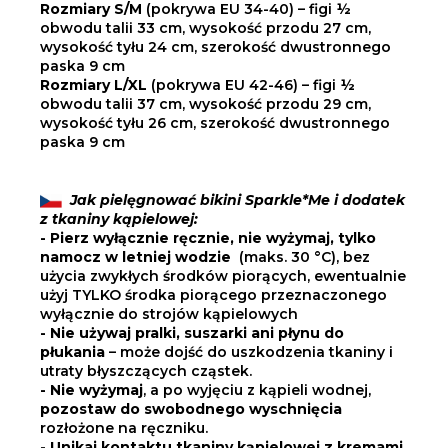
Rozmiary S/M
(pokrywa EU 34-40) – figi ½
obwodu talii 33 cm, wysokość przodu 27 cm,
wysokość tyłu 24 cm, szerokość dwustronnego
paska 9 cm
Rozmiary L/XL
(pokrywa EU 42-46) – figi ½
obwodu talii 37 cm, wysokość przodu 29 cm,
wysokość tyłu 26 cm, szerokość dwustronnego
paska 9 cm
Jak pielęgnować bikini Sparkle*Me i dodatek
z tkaniny kąpielowej:
- Pierz wyłącznie ręcznie, nie wyżymaj, tylko
namocz w
letniej wodzie
(maks. 30 °C), bez
użycia zwykłych środków piorących, ewentualnie
użyj TYLKO środka piorącego przeznaczonego
wyłącznie do strojów kąpielowych
- Nie używaj pralki, suszarki ani płynu do
płukania
– może dojść do uszkodzenia tkaniny i
utraty błyszczących cząstek.
- Nie wyżymaj
, a po wyjęciu z kąpieli wodnej,
pozostaw do swobodnego wyschnięcia
rozłożone na ręczniku.
- Unikaj kontaktu tkaniny kąpielowej z kremami