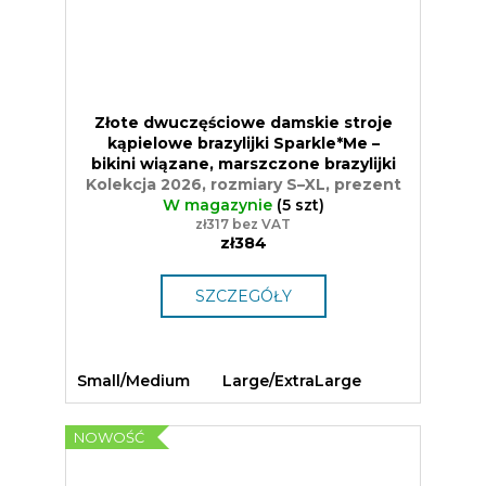
Złote dwuczęściowe damskie stroje
kąpielowe brazylijki Sparkle*Me –
bikini wiązane, marszczone brazylijki
Kolekcja 2026, rozmiary S–XL, prezent
W magazynie
(5 szt)
zł317 bez VAT
zł384
SZCZEGÓŁY
Small/Medium
Large/ExtraLarge
NOWOŚĆ