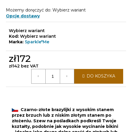
Możemy doręczyć do:
Wybierz wariant
Opcje dostawy
Wybierz wariant
Kod:
Wybierz wariant
Marka:
Sparkle*Me
zł172
zł142 bez VAT
Cena
DO KOSZYKA
jednostkowa:
Czarno-złote brazylijki z wysokim stanem
przez brzuch lub z niskim złotym stanem po
złożeniu. Szew na pośladkach podkreśli Twoje
kształty, podobnie jak wysokie wycinanie bikini
– idealne jako druga dolna część do złotych lub