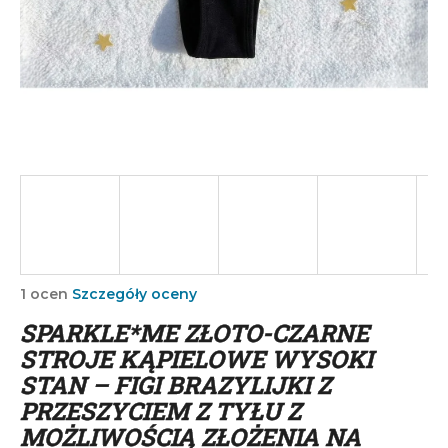
SZUKAJ
P
o
l
e
c
a
m
Średnia
1 ocen
Szczegóły oceny
ocena
y
SPARKLE*ME ZŁOTO-CZARNE
produktu
wynosi
STROJE KĄPIELOWE WYSOKI
5,0
STAN – FIGI BRAZYLIJKI Z
na
PRZESZYCIEM Z TYŁU Z
5
gwiazdek.
MOŻLIWOŚCIĄ ZŁOŻENIA NA