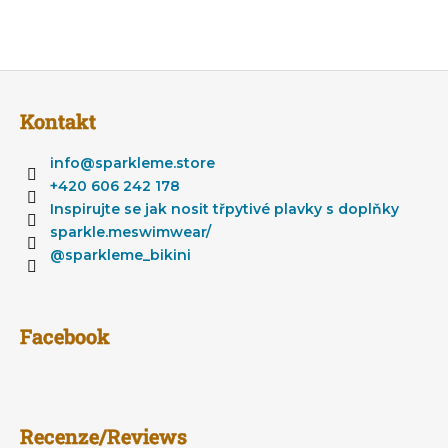
n
S
t
Kontakt
o
p
info
@
sparkleme.store
k
+420 606 242 178
a
Inspirujte se jak nosit třpytivé plavky s doplňky
sparkle.meswimwear/
@sparkleme_bikini
Facebook
Recenze/Reviews