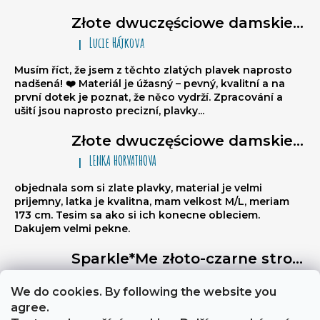
Złote dwuczęściowe damskie stroje kąpielowe brazylijki Sparkle*Me – bikini wiązane, marszczone brazylijki
Lucie Hájkova
|
Ocena produktu to 5 na 5 gwiazdek.
Musím říct, že jsem z těchto zlatých plavek naprosto
nadšená! ❤️ Materiál je úžasný – pevný, kvalitní a na
první dotek je poznat, že něco vydrží. Zpracování a
ušití jsou naprosto precizní, plavky...
Złote dwuczęściowe damskie stroje kąpielowe brazylijki Sparkle*Me – bikini wiązane, marszczone brazylijki
LENKA HORVATHOVA
|
Ocena produktu to 5 na 5 gwiazdek.
objednala som si zlate plavky, material je velmi
prijemny, latka je kvalitna, mam velkost M/L, meriam
173 cm. Tesim sa ako si ich konecne obleciem.
Dakujem velmi pekne.
Sparkle*Me złoto-czarne stroje kąpielowe wysoki stan – figi brazylijki z przeszyciem z tyłu z możliwością złożenia na biodra ze złotą lamówką
Libuse
|
Ocena produktu to 5 na 5 gwiazdek.
We do cookies. By following the website you
Výborně stahují břicho, a zezadu jsou velmi sexy
agree.