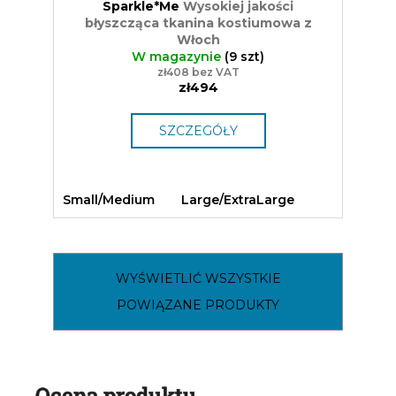
Sparkle*Me
Wysokiej jakości
błyszcząca tkanina kostiumowa z
Włoch
W magazynie
(9 szt)
zł408 bez VAT
zł494
SZCZEGÓŁY
Small/Medium
Large/ExtraLarge
WYŚWIETLIĆ WSZYSTKIE
POWIĄZANE PRODUKTY
Ocena produktu