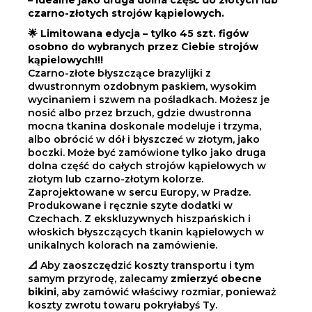
czarno-złotych strojów kąpielowych.
🌟 Limitowana edycja – tylko 45 szt. figów
osobno do wybranych przez Ciebie strojów
kąpielowych!!!
Czarno-złote błyszczące brazylijki z
dwustronnym ozdobnym paskiem, wysokim
wycinaniem i szwem na pośladkach. Możesz je
nosić albo przez brzuch, gdzie dwustronna
mocna tkanina doskonale modeluje i trzyma,
albo obrócić w dół i błyszczeć w złotym, jako
boczki. Może być zamówione tylko jako druga
dolna część do całych strojów kąpielowych w
złotym lub czarno-złotym kolorze.
Zaprojektowane w sercu Europy, w Pradze.
Produkowane i ręcznie szyte dodatki w
Czechach. Z ekskluzywnych hiszpańskich i
włoskich błyszczących tkanin kąpielowych w
unikalnych kolorach na zamówienie.
📐 Aby zaoszczędzić koszty transportu i tym
samym przyrodę, zalecamy
zmierzyć obecne
bikini
, aby zamówić właściwy rozmiar, ponieważ
koszty zwrotu towaru pokryłabyś Ty.