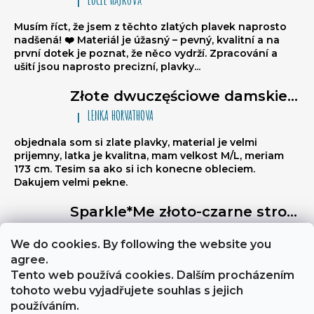
|
Ocena produktu to 5 na 5 gwiazdek.
Musím říct, že jsem z těchto zlatých plavek naprosto
nadšená! ❤️ Materiál je úžasný – pevný, kvalitní a na
první dotek je poznat, že něco vydrží. Zpracování a
ušití jsou naprosto precizní, plavky...
Złote dwuczęściowe damskie stroje kąpielowe brazylijki Sparkle*Me – bikini wiązane, marszczone brazylijki
LENKA HORVATHOVA
|
Ocena produktu to 5 na 5 gwiazdek.
objednala som si zlate plavky, material je velmi
prijemny, latka je kvalitna, mam velkost M/L, meriam
173 cm. Tesim sa ako si ich konecne obleciem.
Dakujem velmi pekne.
Sparkle*Me złoto-czarne stroje kąpielowe wysoki stan – figi brazylijki z przeszyciem z tyłu z możliwością złożenia na biodra ze złotą lamówką
Libuse
|
Ocena produktu to 5 na 5 gwiazdek.
We do cookies. By following the website you
Výborně stahují břicho, a zezadu jsou velmi sexy
agree.
Tento web používá cookies. Dalším procházením
tohoto webu vyjadřujete souhlas s jejich
About Sparkle*Me
Obchodní podmínky a GDPR
používáním.