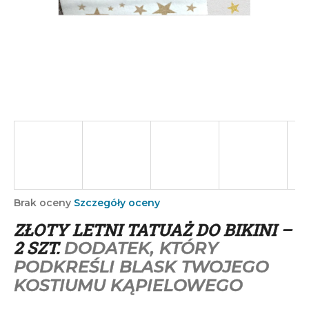
SZUKAJ
P
o
l
e
c
a
m
Średnia
Brak oceny
Szczegóły oceny
ocena
y
ZŁOTY LETNI TATUAŻ DO BIKINI –
produktu
wynosi
2 SZT.
DODATEK, KTÓRY
0,0
PODKREŚLI BLASK TWOJEGO
na
5
KOSTIUMU KĄPIELOWEGO
gwiazdek.