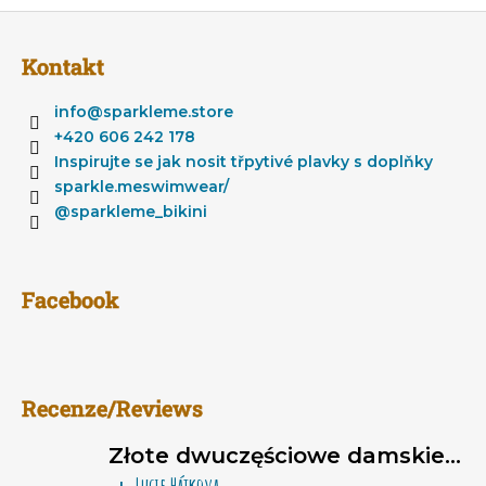
S
t
Kontakt
o
p
info
@
sparkleme.store
k
+420 606 242 178
a
Inspirujte se jak nosit třpytivé plavky s doplňky
sparkle.meswimwear/
@sparkleme_bikini
Facebook
Recenze/Reviews
Złote dwuczęściowe damskie stroje kąpielowe brazylijki Sparkle*Me – bikini wiązane, marszczone brazylijki
Lucie Hájkova