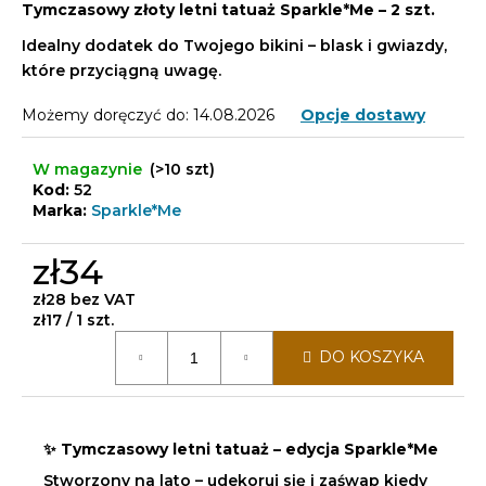
Tymczasowy złoty letni tatuaż Sparkle*Me – 2 szt.
Idealny dodatek do Twojego bikini – blask i gwiazdy,
które przyciągną uwagę.
Możemy doręczyć do:
14.08.2026
Opcje dostawy
W magazynie
(>10 szt)
Kod:
52
Marka:
Sparkle*Me
zł34
zł28 bez VAT
Cena
zł17 / 1 szt.
jednostkowa:
DO KOSZYKA
✨
Tymczasowy letni tatuaż – edycja Sparkle*Me
Stworzony na lato – udekoruj się i zaśwap kiedy