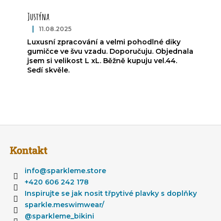
Justýna
|
11.08.2025
Ocena produktu to 5 na 5 gwiazdek.
Luxusní zpracování a velmi pohodlné diky
gumičce ve švu vzadu. Doporučuju. Objednala
jsem si velikost L xL. Běžně kupuju vel.44.
Sedí skvěle.
S
t
Kontakt
o
p
info
@
sparkleme.store
k
+420 606 242 178
a
Inspirujte se jak nosit třpytivé plavky s doplňky
sparkle.meswimwear/
@sparkleme_bikini