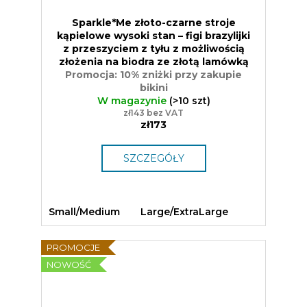
Sparkle*Me złoto-czarne stroje
kąpielowe wysoki stan – figi brazylijki
z przeszyciem z tyłu z możliwością
złożenia na biodra ze złotą lamówką
Promocja: 10% zniżki przy zakupie
bikini
W magazynie
(>10 szt)
zł143 bez VAT
zł173
SZCZEGÓŁY
Small/Medium
Large/ExtraLarge
PROMOCJE
NOWOŚĆ