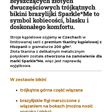
Błyszczących złotych
dwuczęściowych trójkątnych
bikini brazylijki Sparkle*Me
to
symbol kobiecości, blasku i
doskonałego komfortu.
Stroje kąpielowe szyjemy
w Czechach
w
limitowanej serii z
premium tkaniny kąpielowej z
Hiszpanii
o gramaturze
200 g/m²
.
Złota tkanina z delikatnym metalicznym
połyskiem została
stworzona na zamówienie dla
marki Sparkle*Me
, więc jest naprawdę
wyjątkowa.
W zestawie bikini
trójkątna górna część wiązana
brazylijskie figi marszczone z
wiązaniem na bokach (można nosić
wysoko i nisko)