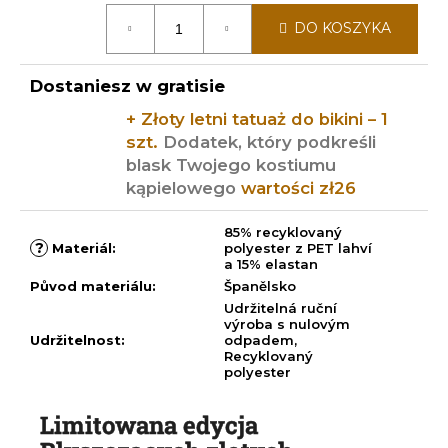
Cena
DO KOSZYKA
jednostkowa:
Dostaniesz w gratisie
+ Złoty letni tatuaż do bikini – 1
szt.
Dodatek, który podkreśli
blask Twojego kostiumu
kąpielowego
wartości zł26
85% recyklovaný
?
Materiál
:
polyester z PET lahví
a 15% elastan
Původ materiálu
:
Španělsko
Udržitelná ruční
výroba s nulovým
Udržitelnost
:
odpadem,
Recyklovaný
polyester
Limitowana edycja