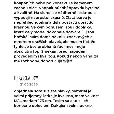
koupáních nebo po kontaktu s kamenem
začnou ničit. Naopak působí opravdu bytelně
a kvalitně. Na slunci se nádherně lesknou a
vypadají naprosto luxusně. Zlatá barva je
nepřehlédnutelná a dělá postavu opravdu
krásnou. Velkým bonusem jsou i doplňky,
které celý model dokonale dotvářejí – jsou
božské! Mám doma několik značkových a
mnohem dražších plavek, ale musím říct, že
tyhle se bez problémů řadí mezi moje
absolutní top. Smekám před nápadem,
provedením i kvalitou. Pokud někdo váhá, za
mě rozhodně doporučuji! ✨🌞👙
LENKA HORVATHOVA
|
21.06.2026
Ocena produktu to 5 na 5 gwiazdek.
objednala som si zlate plavky, material je
velmi prijemny, latka je kvalitna, mam velkost
M/L, meriam 173 cm. Tesim sa ako si ich
konecne obleciem. Dakujem velmi pekne.