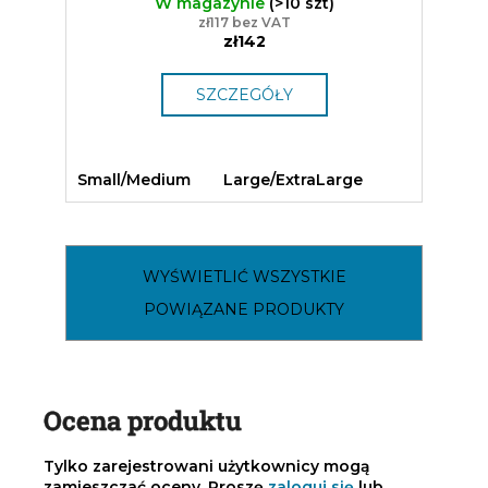
W magazynie
(>10 szt)
zł117 bez VAT
zł142
SZCZEGÓŁY
Small/Medium
Large/ExtraLarge
WYŚWIETLIĆ WSZYSTKIE
POWIĄZANE PRODUKTY
Ocena produktu
Tylko zarejestrowani użytkownicy mogą
zamieszczać oceny. Proszę
zaloguj się
lub