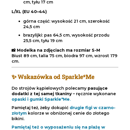
cm, tyłu 17 cm
L/XL (EU 40–44)
górna część: wysokość 21 cm, szerokość
24,5 cm
brazylijki: pas 64,5 cm, wysokość przodu
25,5 cm, tyłu 19 cm
📸
Modelka na zdjęciach ma rozmiar S-M
Biust 89 cm, talia 75 cm, biodra 97 cm, wzrost 179
cm.
✨ Wskazówka od Sparkle*Me
Do strojów kąpielowych polecamy
pasujące
dodatki z tej samej tkaniny
– ręcznie wykonane
opaski i gumki Sparkle*Me
.
Pamiętaj też, żeby dokupić
drugie figi w czarno-
złotym
kolorze w obniżonej cenie do złotego
bikini.
Pamiętaj też o wyposażeniu się na plażę w