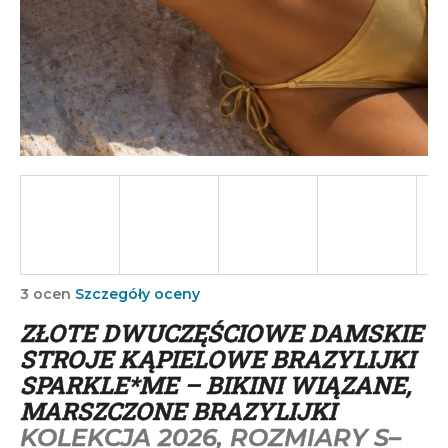
SZUKAJ
P
o
l
e
c
a
m
Średnia
3 ocen
Szczegóły oceny
ocena
y
ZŁOTE DWUCZĘŚCIOWE DAMSKIE
produktu
wynosi
STROJE KĄPIELOWE BRAZYLIJKI
5,0
SPARKLE*ME – BIKINI WIĄZANE,
na
MARSZCZONE BRAZYLIJKI
5
gwiazdek.
KOLEKCJA 2026, ROZMIARY S–