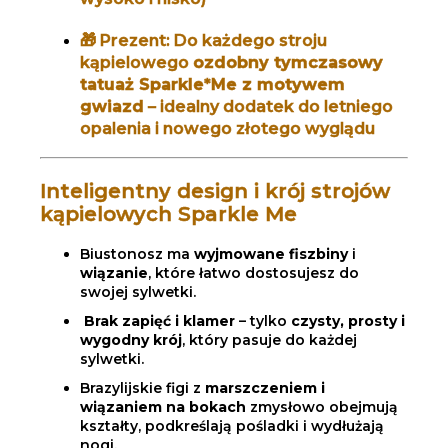
🎁 Prezent: Do każdego stroju
kąpielowego
ozdobny tymczasowy
tatuaż Sparkle*Me z motywem
gwiazd
– idealny dodatek do letniego
opalenia i nowego złotego wyglądu
Inteligentny design i krój strojów
kąpielowych Sparkle Me
Biustonosz ma
wyjmowane fiszbiny
i
wiązanie
, które łatwo dostosujesz do
swojej sylwetki.
Brak zapięć i klamer
– tylko
czysty, prosty i
wygodny krój
, który pasuje do każdej
sylwetki.
Brazylijskie figi z
marszczeniem i
wiązaniem na bokach
zmysłowo obejmują
kształty, podkreślają pośladki i wydłużają
nogi.