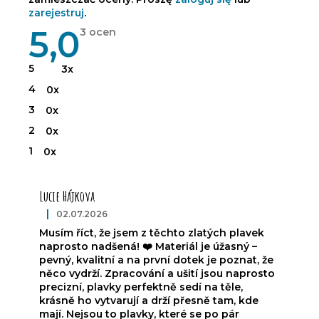
zarejestruj
.
5,0
Średnia
3 ocen
ocena
produktu
wynosi
5
3x
5,0
na
4
0x
5
gwiazdek.
3
0x
2
0x
1
0x
L
i
Lucie Hájkova
s
t
|
02.07.2026
Ocena produktu to 5 na 5 gwiazdek.
a
Musím říct, že jsem z těchto zlatých plavek
o
naprosto nadšená! ❤️ Materiál je úžasný –
c
pevný, kvalitní a na první dotek je poznat, že
e
něco vydrží. Zpracování a ušití jsou naprosto
precizní, plavky perfektně sedí na těle,
n
krásně ho vytvarují a drží přesně tam, kde
mají. Nejsou to plavky, které se po pár