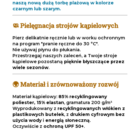
naszą nową dużą torbę plażową w kolorze
czarnym lub szarym.
🧼 Pielęgnacja strojów kąpielowych
Pierz delikatnie ręcznie lub w worku ochronnym
na program "pranie ręczne do 30 °C".
Nie używaj płynu do płukania.
Przestrzegaj naszych zaleceń, a Twoje stroje
kąpielowe pozostaną
pięknie błyszczące przez
wiele sezonów
.
🌍 Materiał i zrównoważony rozwój
Materiał kąpielowy:
85% recyklingowany
poliester, 15% elastan
, gramatura 200 g/m²
Wyprodukowany z
recyklingowanych włókien z
plastikowych butelek
, z
drukiem cyfrowym bez
użycia wody
i
energią słoneczną
.
Oczywiście z
ochroną UPF 50+
.