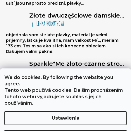
ušití jsou naprosto precizní, plavky...
Złote dwuczęściowe damskie stroje kąpielowe brazylijki Sparkle*Me – bikini wiązane, marszczone brazylijki
LENKA HORVATHOVA
|
Ocena produktu to 5 na 5 gwiazdek.
objednala som si zlate plavky, material je velmi
prijemny, latka je kvalitna, mam velkost M/L, meriam
173 cm. Tesim sa ako si ich konecne obleciem.
Dakujem velmi pekne.
Sparkle*Me złoto-czarne stroje kąpielowe wysoki stan – figi brazylijki z przeszyciem z tyłu z możliwością złożenia na biodra ze złotą lamówką
Libuse
|
Ocena produktu to 5 na 5 gwiazdek.
We do cookies. By following the website you
Výborně stahují břicho, a zezadu jsou velmi sexy
agree.
Tento web používá cookies. Dalším procházením
tohoto webu vyjadřujete souhlas s jejich
About Sparkle*Me
Obchodní podmínky a GDPR
používáním.
Ustawienia
Opracował Shoptet