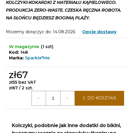
KOLCZYKI-KOKARDKI Z MATERIAŁU KĄPIELOWEGO.
PRODUKCJA ZERO-WASTE. CZESKA RĘCZNA ROBOTA.
NA SŁOŃCU BĘDZIESZ BOGINIĄ PLAŻY.
Możemy doręczyć do:
14.08.2026
Opcje dostawy
W magazynie
(1 szt)
Kod:
148
Marka:
Sparkle*Me
zł67
zł55 bez VAT
Cena
zł67 / 2 szt.
jednostkowa:
DO KOSZYKA
Kolczyki, podobnie jak inne dodatki do bikini,