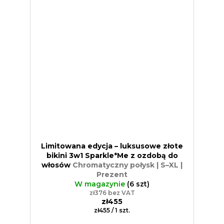
Limitowana edycja – luksusowe złote
bikini 3w1 Sparkle*Me z ozdobą do
włosów
Chromatyczny połysk | S–XL |
Prezent
W magazynie
(6 szt)
zł376 bez VAT
zł455
Cena
zł455 / 1 szt.
jednostkowa: