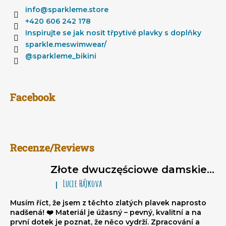
p
info
@
sparkleme.store
k
+420 606 242 178
a
Inspirujte se jak nosit třpytivé plavky s doplňky
sparkle.meswimwear/
@sparkleme_bikini
Facebook
Recenze/Reviews
Złote dwuczęściowe damskie stroje kąpielowe brazylijki Sparkle*Me – bikini wiązane, marszczone brazylijki
Lucie Hájkova
|
Ocena produktu to 5 na 5 gwiazdek.
Musím říct, že jsem z těchto zlatých plavek naprosto
nadšená! ❤️ Materiál je úžasný – pevný, kvalitní a na
první dotek je poznat, že něco vydrží. Zpracování a