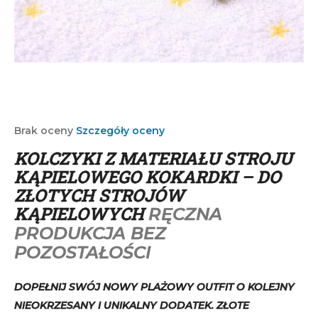
SZUKAJ
P
o
Średnia
Brak oceny
Szczegóły oceny
ocena
l
KOLCZYKI Z MATERIAŁU STROJU
produktu
e
wynosi
KĄPIELOWEGO KOKARDKI – DO
c
0,0
ZŁOTYCH STROJÓW
a
na
m
KĄPIELOWYCH
RĘCZNA
5
y
gwiazdek.
PRODUKCJA BEZ
POZOSTAŁOŚCI
DOPEŁNIJ SWÓJ NOWY PLAŻOWY OUTFIT O KOLEJNY
NIEOKRZESANY I UNIKALNY DODATEK. ZŁOTE