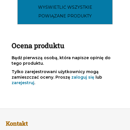
WYŚWIETLIĆ WSZYSTKIE
POWIĄZANE PRODUKTY
Ocena produktu
Bądź pierwszą osobą, która napisze opinię do
tego produktu.
Tylko zarejestrowani użytkownicy mogą
zamieszczać oceny. Proszę
zaloguj się
lub
zarejestruj
.
S
t
Kontakt
o