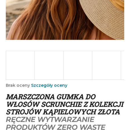
SZUKAJ
P
o
l
e
c
a
m
Średnia
Brak oceny
Szczegóły oceny
ocena
y
MARSZCZONA GUMKA DO
produktu
wynosi
WŁOSÓW SCRUNCHIE Z KOLEKCJI
0,0
STROJÓW KĄPIELOWYCH ZŁOTA
na
RĘCZNE WYTWARZANIE
5
gwiazdek.
PRODUKTÓW ZERO WASTE