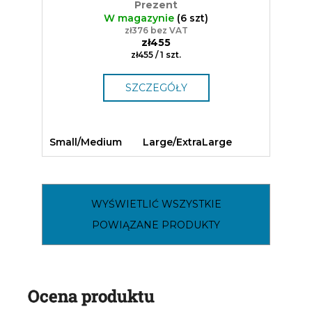
Prezent
W magazynie
(6 szt)
zł376 bez VAT
zł455
Cena
zł455 / 1 szt.
jednostkowa:
SZCZEGÓŁY
Small/Medium
Large/ExtraLarge
WYŚWIETLIĆ WSZYSTKIE
POWIĄZANE PRODUKTY
Ocena produktu