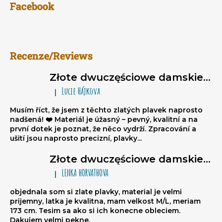
Facebook
Recenze/Reviews
Złote dwuczęściowe damskie stroje kąpielowe brazylijki Sparkle*Me – bikini wiązane, marszczone brazylijki
Lucie Hájkova
|
Ocena produktu to 5 na 5 gwiazdek.
Musím říct, že jsem z těchto zlatých plavek naprosto
nadšená! ❤️ Materiál je úžasný – pevný, kvalitní a na
první dotek je poznat, že něco vydrží. Zpracování a
ušití jsou naprosto precizní, plavky...
Złote dwuczęściowe damskie stroje kąpielowe brazylijki Sparkle*Me – bikini wiązane, marszczone brazylijki
LENKA HORVATHOVA
|
Ocena produktu to 5 na 5 gwiazdek.
objednala som si zlate plavky, material je velmi
prijemny, latka je kvalitna, mam velkost M/L, meriam
173 cm. Tesim sa ako si ich konecne obleciem.
Dakujem velmi pekne.