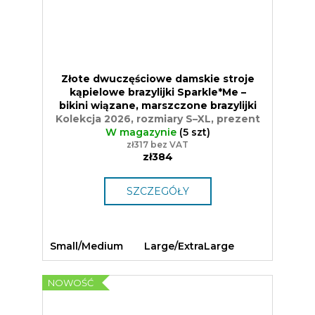
Złote dwuczęściowe damskie stroje
kąpielowe brazylijki Sparkle*Me –
bikini wiązane, marszczone brazylijki
Kolekcja 2026, rozmiary S–XL, prezent
W magazynie
(5 szt)
zł317 bez VAT
zł384
SZCZEGÓŁY
Small/Medium
Large/ExtraLarge
NOWOŚĆ