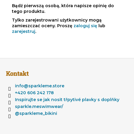
Bądź pierwszą osobą, która napisze opinię do
tego produktu.
Tylko zarejestrowani użytkownicy mogą
zamieszczać oceny. Proszę
zaloguj się
lub
zarejestruj
.
S
t
Kontakt
o
p
info
@
sparkleme.store
k
+420 606 242 178
a
Inspirujte se jak nosit třpytivé plavky s doplňky
sparkle.meswimwear/
@sparkleme_bikini