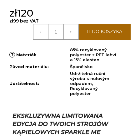
zł120
zł99 bez VAT
Cena
DO KOSZYKA
jednostkowa:
85% recyklovaný
?
Materiál
:
polyester z PET lahví
a 15% elastan
Původ materiálu
:
Španělsko
Udržitelná ruční
výroba s nulovým
Udržitelnost
:
odpadem,
Recyklovaný
polyester
EKSKLUZYWNA LIMITOWANA
EDYCJA DO TWOICH STROJÓW
KĄPIELOWYCH SPARKLE ME