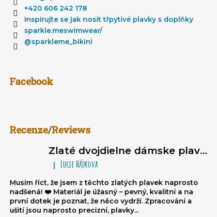
c
t
+420 606 242 178
i
i
Inspirujte se jak nosit třpytivé plavky s doplňky
e
e
sparkle.meswimwear/
p
@sparkleme_bikini
r
v
k
y
Facebook
v
ý
p
i
Recenze/Reviews
s
u
Zlaté dvojdielne dámske plavky typu brazilky Sparkle*Me – bikiny na viazanie, volánikové brazilky
Lucie Hájkova
|
Hodnotenie produktu je 5 z 5 hviezdičiek.
Musím říct, že jsem z těchto zlatých plavek naprosto
nadšená! ❤️ Materiál je úžasný – pevný, kvalitní a na
první dotek je poznat, že něco vydrží. Zpracování a
ušití jsou naprosto precizní, plavky...