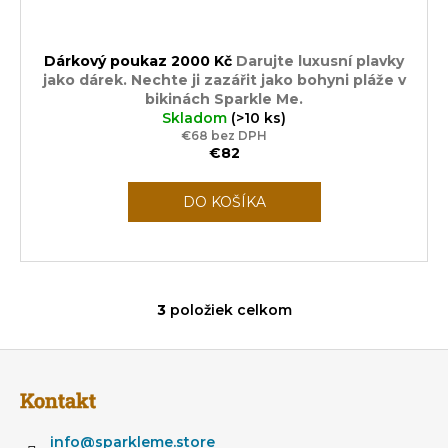
Dárkový poukaz 2000 Kč
Darujte luxusní plavky
jako dárek. Nechte ji zazářit jako bohyni pláže v
bikinách Sparkle Me.
Skladom
(>10 ks)
€68 bez DPH
€82
DO KOŠÍKA
3
položiek celkom
O
v
Z
l
á
á
Kontakt
d
p
a
ä
info
@
sparkleme.store