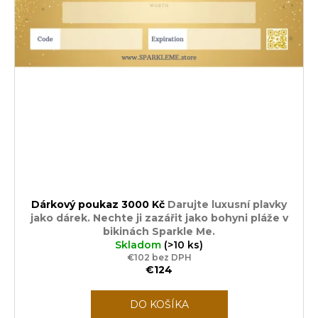
t
á
o
j
v
s
ť
?
HĽADAŤ
Dárkový poukaz 3000 Kč
Darujte luxusní plavky
jako dárek. Nechte ji zazářit jako bohyni pláže v
O
bikinách Sparkle Me.
d
Skladom
(>10 ks)
p
€102 bez DPH
€124
o
r
ú
DO KOŠÍKA