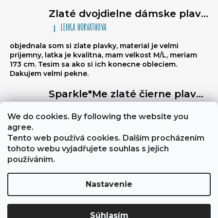
Zlaté dvojdielne dámske plavky typu brazilky Sparkle*Me – bikiny na viazanie, volánikové brazilky
LENKA HORVATHOVA
|
Hodnotenie produktu je 5 z 5 hviezdičiek.
objednala som si zlate plavky, material je velmi
prijemny, latka je kvalitna, mam velkost M/L, meriam
173 cm. Tesim sa ako si ich konecne obleciem.
Dakujem velmi pekne.
Sparkle*Me zlaté čierne plavky s vysokým pásom – brazílske nohavičky s prešívaním na zadnej strane, ktoré sa dajú preložiť na boky, so zlatým lemovaním
Libuse
|
Hodnotenie produktu je 5 z 5 hviezdičiek.
We do cookies. By following the website you
Výborně stahují břicho, a zezadu jsou velmi sexy
agree.
Tento web používá cookies. Dalším procházením
tohoto webu vyjadřujete souhlas s jejich
About Sparkle*Me
Obchodní podmínky a GDPR
používáním.
Nastavenie
Vytvoril Shoptet
Copyright 2026
Sparkle*Me
. Všetky práva vyhradené.
Súhlasím
Upraviť nastavenie cookies