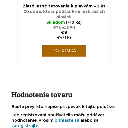
Zlaté letné tetovanie k plavkám – 2 ks
Ozdoba, ktorá podčiarkne lesk vašich
plaviek
Skladom
(>10 ks)
€7 bez DPH
€8
Jednotková
€4 / 1 ks
cena:
DO KOŠÍKA
Hodnotenie tovaru
Buďte prvý, kto napíše príspevok k tejto položke.
Len registrovaní používatelia môžu pridávať
hodnotenie. Prosím
prihláste sa
alebo sa
zaregistrujte
.