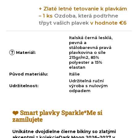
+ Zlaté letné tetovanie k plavkám
– 1 ks
Ozdoba, která podtrhne
třpyt vašich plavek
v hodnote €6
Italská černá lesklá,
pevná a
stálobarevná pravá
?
Materiál
:
plavkovina o síle
215gr/m2, 85%
polyester a 15%
elastan
Původ materiálu
:
Itálie
Udržitelná ruční
Udržitelnost
:
výroba s nulovým
odpadem
❤️ Smart plavky Sparkle*Me si
zamilujete
Unikátne dvojdielne čierne bikiny so zlatými
akcentmi
z kolekcie
Dark Moon 2026–2027
v