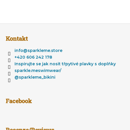
Z
á
Kontakt
p
ä
info
@
sparkleme.store
t
+420 606 242 178
i
Inspirujte se jak nosit třpytivé plavky s doplňky
e
sparkle.meswimwear/
@sparkleme_bikini
Facebook
Recenze/Reviews