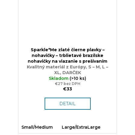
Sparkle*Me zlaté čierne plavky –
nohavičky – trblietavé brazílske
nohavičky na viazanie s prešívaním
Kvalitný materiál z Európy, S – M, L –
XL, DARČEK
Skladom
(>10 ks)
€27 bez DPH
€33
DETAIL
Small/Medium
Large/ExtraLarge