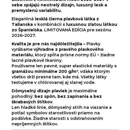
sebe spájajú
neotrelý dizajn, luxusný lesk a
premyslenú variabilitu
.
Elegantná
lesklá čierna plavková látka z
Talianska
v kombinácii
s luxusnou zlatou látkou
zo Španielska
. LIMITOVANÁ EDÍCIA pre sezónu
2026–2027.
Kvalita je pre nás najdôležitejšia –
Plavky
vyrábame
výhradne z pravého plavkového
materiálu
, ktorý spĺňa prísne normy EÚ – žiadne
lacné plavkové tkaniny.
Používame len pevné, super elastické materiály
s
gramážou minimálne 200 g/m²
, vďaka ktorým
všetko drží presne tam, kde má. Všetky látky
testujeme v chlórovanej aj slanej vode.
Dômyselný dizajn plaviek
je maximálne
pohodlný:
bez spôn, bez zapínania a bez
škrabavých štítkov
.
Len hladké línie, dômyselný strih na viazanie a
potlač symbolov starostlivosti priamo na
podšívke. Žiadne starosti s odstraňovaním
nepríjemných štítkov.