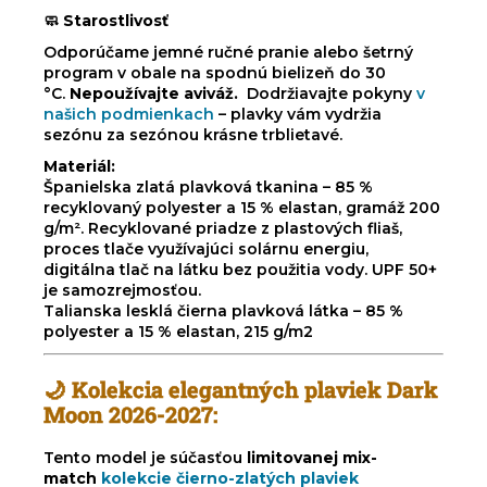
🧼
Starostlivosť
Odporúčame jemné ručné pranie alebo šetrný
program v obale na spodnú bielizeň do 30
°C.
Nepoužívajte aviváž.
Dodržiavajte pokyny
v
našich podmienkach
– plavky vám vydržia
sezónu za sezónou krásne trblietavé.
Materiál:
Španielska zlatá plavková tkanina – 85 %
recyklovaný polyester a 15 % elastan, gramáž 200
g/m². Recyklované priadze z plastových fliaš,
proces tlače využívajúci solárnu energiu,
digitálna tlač na látku bez použitia vody. UPF 50+
je samozrejmosťou.
Talianska lesklá čierna plavková látka – 85 %
polyester a 15 % elastan, 215 g/m2
🌙
Kolekcia elegantných plaviek Dark
Moon 2026-2027:
Tento model je súčasťou
limitovanej mix-
match
kolekcie čierno-zlatých plaviek