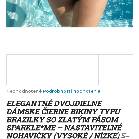
á
j
s
ť
?
HĽADAŤ
Priemerné
Neohodnotené
Podrobnosti hodnotenia
hodnotenie
O
ELEGANTNÉ DVOJDIELNE
produktu
d
je
DÁMSKE ČIERNE BIKINY TYPU
p
0,0
BRAZILKY SO ZLATÝM PÁSOM
o
z
r
SPARKLE*ME – NASTAVITEĽNÉ
5
ú
hviezdičiek.
NOHAVIČKY (VYSOKÉ / NÍZKE)
S–