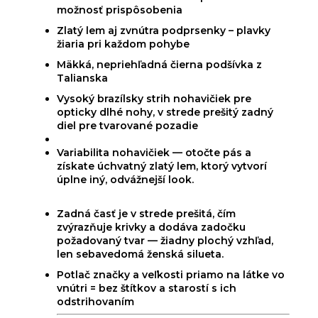
možnosť prispôsobenia
Zlatý lem aj zvnútra podprsenky – plavky
žiaria pri každom pohybe
Mäkká, nepriehľadná čierna podšívka z
Talianska
Vysoký brazílsky strih nohavičiek pre
opticky dlhé nohy, v strede prešitý zadný
diel pre tvarované pozadie
Variabilita nohavičiek — otočte pás a
získate úchvatný zlatý lem, ktorý vytvorí
úplne iný, odvážnejší look.
Zadná časť je v strede prešitá, čím
zvýrazňuje krivky a dodáva zadočku
požadovaný tvar — žiadny plochý vzhľad,
len sebavedomá ženská silueta.
Potlač značky a veľkosti priamo na látke vo
vnútri = bez štítkov a starostí s ich
odstrihovaním