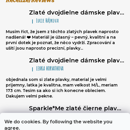
Zlaté dvojdielne dámske plavky typu brazilky Sparkle*Me – bikiny na viazanie, volánikové brazilky
Lucie Hájkova
|
Hodnotenie produktu je 5 z 5 hviezdičiek.
Musím říct, že jsem z těchto zlatých plavek naprosto
nadšená! ❤️ Materiál je úžasný – pevný, kvalitní a na
první dotek je poznat, že něco vydrží. Zpracování a
ušití jsou naprosto precizní, plavky...
Zlaté dvojdielne dámske plavky typu brazilky Sparkle*Me – bikiny na viazanie, volánikové brazilky
LENKA HORVATHOVA
|
Hodnotenie produktu je 5 z 5 hviezdičiek.
objednala som si zlate plavky, material je velmi
prijemny, latka je kvalitna, mam velkost M/L, meriam
173 cm. Tesim sa ako si ich konecne obleciem.
Dakujem velmi pekne.
Sparkle*Me zlaté čierne plavky s vysokým pásom – brazílske nohavičky s prešívaním na zadnej strane, ktoré sa dajú preložiť na boky, so zlatým lemovaním
Libuse
|
Hodnotenie produktu je 5 z 5 hviezdičiek.
We do cookies. By following the website you
Výborně stahují břicho, a zezadu jsou velmi sexy
agree.