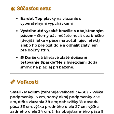
🎀
Súčasťou setu:
Bardot Top plavky
na viazanie s
vyberateľnými vypchávkami
Vystrihnuté vysoké brazílie s obojstranným
pásom
– čierny pás môžete nosiť cez bruško
(dvojitá látka v páse má zoštíhľujúci efekt)
alebo ho preložiť dole a odhaliť zlatý lem
pre bočný strih.
🎁
Darček:
trblietavé
zlaté dočasné
tetovanie Sparkle*Me
s hviezdami
dodá
šmrnc na pláži aj pri bazéne.
📏 Veľkosti
Small - Medium
(zahrňuje veľkosti 34-38) - Výška
podprsenky 13 cm, horný okraj podprsenky 35,5
cm, dĺžka viazania 38 cm; nohavičky ½ obvodu
pása 33 cm, výška predného dielu 27 cm, výška
zadného dielu 24 cm, šírka obojstranného pásu 9