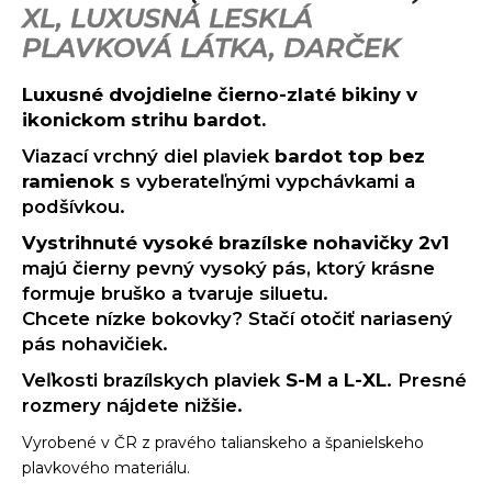
č
XL, LUXUSNÁ LESKLÁ
a
PLAVKOVÁ LÁTKA, DARČEK
m
e
Luxusné dvojdielne čierno-zlaté bikiny v
ikonickom strihu bardot.
Viazací vrchný diel plaviek
bardot top bez
ramienok
s vyberateľnými vypchávkami a
podšívkou.
Vystrihnuté vysoké brazílske nohavičky 2v1
majú čierny pevný vysoký pás, ktorý krásne
formuje bruško a tvaruje siluetu.
Chcete nízke bokovky? Stačí otočiť nariasený
pás nohavičiek.
Veľkosti brazílskych plaviek
S-M
a
L-XL
. Presné
rozmery nájdete nižšie.
Vyrobené v ČR z pravého talianskeho a španielskeho
plavkového materiálu.