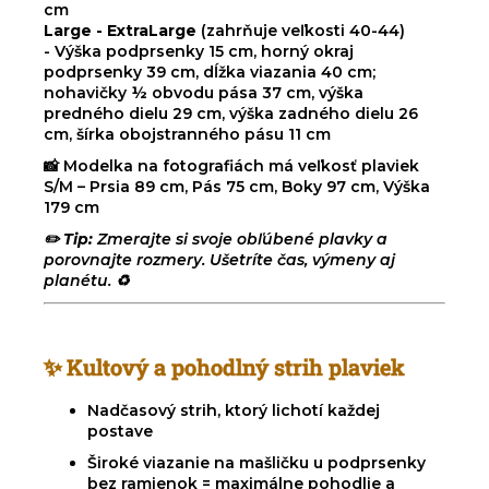
cm
Large - ExtraLarge
(zahrňuje veľkosti 40-44)
- Výška podprsenky 15 cm, horný okraj
podprsenky 39 cm, dĺžka viazania 40 cm;
nohavičky ½ obvodu pása 37 cm, výška
predného dielu 29 cm, výška zadného dielu 26
cm, šírka obojstranného pásu 11 cm
📸 Modelka na fotografiách má veľkosť plaviek
S/M – Prsia 89 cm, Pás 75 cm, Boky 97 cm, Výška
179 cm
✏️
Tip:
Zmerajte si svoje obľúbené plavky a
porovnajte rozmery. Ušetríte čas, výmeny aj
planétu. ♻️
✨ Kultový a pohodlný strih plaviek
Nadčasový strih, ktorý lichotí každej
postave
Široké viazanie na mašličku u podprsenky
bez ramienok = maximálne pohodlie a