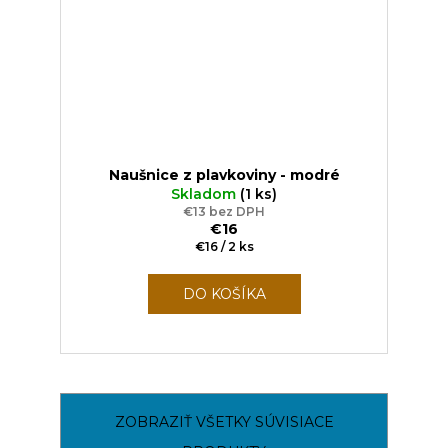
Naušnice z plavkoviny - modré
Skladom
(1 ks)
€13 bez DPH
€16
Jednotková
€16 / 2 ks
cena:
DO KOŠÍKA
ZOBRAZIŤ VŠETKY SÚVISIACE