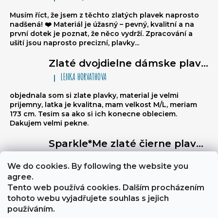
Hodnotenie produktu je 5 z 5 hviezdičiek.
Musím říct, že jsem z těchto zlatých plavek naprosto
nadšená! ❤️ Materiál je úžasný – pevný, kvalitní a na
první dotek je poznat, že něco vydrží. Zpracování a
ušití jsou naprosto precizní, plavky...
Zlaté dvojdielne dámske plavky typu brazilky Sparkle*Me – bikiny na viazanie, volánikové brazilky
LENKA HORVATHOVA
|
Hodnotenie produktu je 5 z 5 hviezdičiek.
objednala som si zlate plavky, material je velmi
prijemny, latka je kvalitna, mam velkost M/L, meriam
173 cm. Tesim sa ako si ich konecne obleciem.
Dakujem velmi pekne.
Sparkle*Me zlaté čierne plavky s vysokým pásom – brazílske nohavičky s prešívaním na zadnej strane, ktoré sa dajú preložiť na boky, so zlatým lemovaním
Libuse
|
Hodnotenie produktu je 5 z 5 hviezdičiek.
We do cookies. By following the website you
Výborně stahují břicho, a zezadu jsou velmi sexy
agree.
Tento web používá cookies. Dalším procházením
tohoto webu vyjadřujete souhlas s jejich
About Sparkle*Me
Obchodní podmínky a GDPR
používáním.