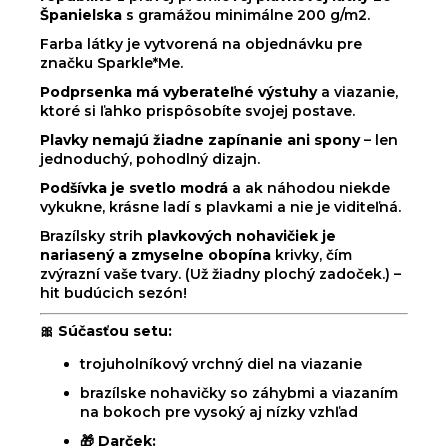
Španielska
s gramážou minimálne 200 g/m2.
Farba látky je vytvorená na objednávku pre
značku Sparkle*Me.
Podprsenka má vyberateľné výstuhy
a viazanie,
ktoré si ľahko prispôsobíte svojej postave.
Plavky nemajú žiadne zapínanie ani spony
– len
jednoduchý, pohodlný dizajn.
Podšívka je svetlo modrá
a ak náhodou niekde
vykukne, krásne ladí s plavkami a nie je viditeľná.
Brazílsky strih
plavkových nohavičiek je
nariasený a zmyselne obopína
krivky, čím
zvýrazní vaše tvary. (Už žiadny plochý zadoček.) –
hit budúcich sezón!
🎀
Súčasťou setu:
trojuholníkový vrchný diel na viazanie
brazílske nohavičky so záhybmi a viazaním
na bokoch pre vysoký aj nízky vzhľad
🎁
Darček: