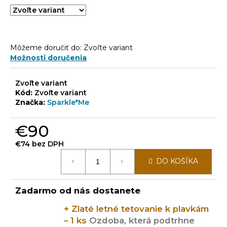
Môžeme doručiť do:
Zvoľte variant
Možnosti doručenia
Zvoľte variant
Kód:
Zvoľte variant
Značka:
Sparkle*Me
€90
€74 bez DPH
Jednotková
DO KOŠÍKA
cena:
Zadarmo od nás dostanete
+ Zlaté letné tetovanie k plavkám
– 1 ks
Ozdoba, která podtrhne