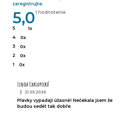
zaregistrujte
.
5,0
Priemerné
1 hodnotenie
hodnotenie
produktu
je
5
1x
5,0
z
4
0x
5
hviezdičiek.
3
0x
2
0x
1
0x
V
ý
Linda Chalupecká
p
i
|
21.05.2026
Hodnotenie produktu je 5 z 5 hviezdičiek.
s
Plavky vypadají úžasně! Nečekala jsem že
h
budou sedět tak dobře
o
d
n
o
t