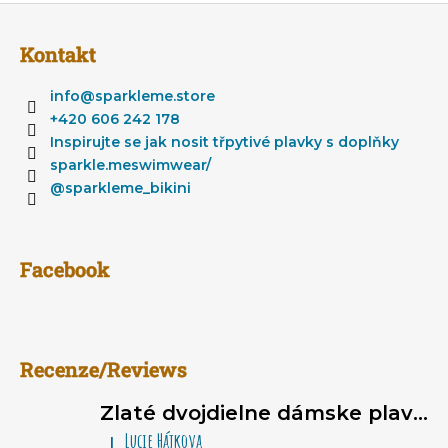
Z
e
á
n
Kontakt
í
p
ä
info
@
sparkleme.store
t
+420 606 242 178
i
Inspirujte se jak nosit třpytivé plavky s doplňky
e
sparkle.meswimwear/
@sparkleme_bikini
Facebook
Recenze/Reviews
Zlaté dvojdielne dámske plavky typu brazilky Sparkle*Me – bikiny na viazanie, volánikové brazilky
Lucie Hájkova
|