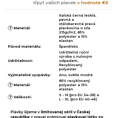
třpyt vašich plavek
v hodnote €6
Italská černá lesklá,
pevná a
stálobarevná pravá
?
Materiál
:
plavkovina o síle
215gr/m2, 85%
polyester a 15%
elastan
Původ materiálu
:
Španělsko
Udržitelná ruční
výroba s nulovým
Udržitelnost
:
odpadem,
Recyklovaný
polyester
Vyjímatelné vycpávky
:
Ano, světle modrá
85% recyklovaný
?
Materiál
:
polyester a 15%
elastan
S - M (pro EU 34–38) a
?
Velikosti
:
L - XL (pro EU 40–46)
Plavky šijeme v
limitovanej sérii v Českej
republike
z pravej prémiovej
plavkovej látky zo