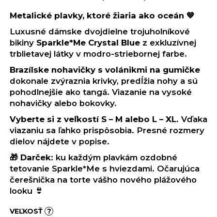
č
a
Metalické plavky, ktoré žiaria ako oceán 💙
m
Luxusné dámske dvojdielne trojuholníkové
e
bikiny
Sparkle*Me Crystal Blue
z exkluzívnej
trblietavej látky v modro-striebornej farbe.
Brazílske nohavičky s volánikmi na gumičke
dokonale zvýraznia krivky, predĺžia nohy a sú
pohodlnejšie ako tangá. Viazanie na vysoké
nohavičky alebo bokovky.
Vyberte si z veľkostí S – M alebo L – XL
. Vďaka
viazaniu sa ľahko prispôsobia. Presné rozmery
dielov nájdete v popise.
🎁
Darček
: ku každým plavkám ozdobné
tetovanie Sparkle*Me s hviezdami. Očarujúca
čerešnička na torte vášho nového plážového
looku 👙
VEĽKOSŤ
?