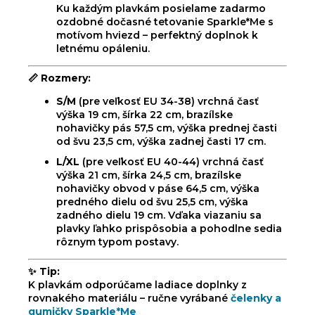
Ku každým plavkám posielame zadarmo
ozdobné dočasné tetovanie Sparkle*Me s
motívom hviezd – perfektný doplnok k
letnému opáleniu.
📏
Rozmery:
S/M
(pre veľkosť EU 34-38) vrchná časť
výška 19 cm, šírka 22 cm, brazílske
nohavičky pás 57,5 cm, výška prednej časti
od švu 23,5 cm, výška zadnej časti 17 cm.
L/XL
(pre veľkosť EU 40-44) vrchná časť
výška 21 cm, šírka 24,5 cm, brazílske
nohavičky obvod v páse 64,5 cm, výška
predného dielu od švu 25,5 cm, výška
zadného dielu 19 cm. Vďaka viazaniu sa
plavky ľahko prispôsobia a pohodlne sedia
rôznym typom postavy.
✨
Tip:
K plavkám odporúčame ladiace doplnky z
rovnakého materiálu – ručne vyrábané
čelenky a
gumičky Sparkle*Me