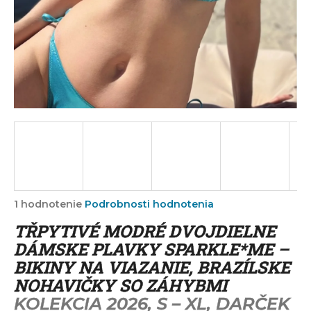
á
j
s
ť
?
HĽADAŤ
Priemerné
1 hodnotenie
Podrobnosti hodnotenia
hodnotenie
O
TŘPYTIVÉ MODRÉ DVOJDIELNE
produktu
d
je
DÁMSKE PLAVKY SPARKLE*ME –
p
5,0
BIKINY NA VIAZANIE, BRAZÍLSKE
o
z
r
NOHAVIČKY SO ZÁHYBMI
5
ú
hviezdičiek.
KOLEKCIA 2026, S – XL, DARČEK