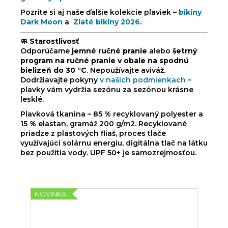
Pozrite si aj naše ďalšie kolekcie plaviek –
bikiny
Dark Moon
a
Zlaté bikiny 2026.
🧼
Starostlivosť
Odporúčame
jemné ručné pranie
alebo
šetrný
program na ručné pranie v obale na spodnú
bielizeň do 30 °C
. Nepoužívajte aviváž.
Dodržiavajte pokyny
v našich podmienkach
–
plavky vám vydržia sezónu za sezónou krásne
lesklé.
Plavková tkanina – 85 % recyklovaný polyester a
15 % elastan, gramáž 200 g/m2. Recyklované
priadze z plastových fliaš, proces tlače
využívajúci solárnu energiu, digitálna tlač na látku
bez použitia vody. UPF 50+ je samozrejmosťou.
NOVINKA