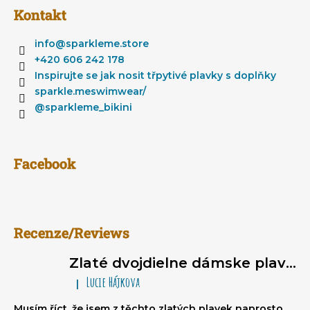
á
Kontakt
p
ä
info
@
sparkleme.store
t
+420 606 242 178
i
Inspirujte se jak nosit třpytivé plavky s doplňky
e
sparkle.meswimwear/
@sparkleme_bikini
Facebook
Recenze/Reviews
Zlaté dvojdielne dámske plavky typu brazilky Sparkle*Me – bikiny na viazanie, volánikové brazilky
Lucie Hájkova
|
Hodnotenie produktu je 5 z 5 hviezdičiek.
Musím říct, že jsem z těchto zlatých plavek naprosto