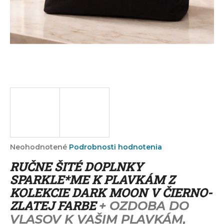
á
j
s
ť
?
HĽADAŤ
Priemerné
Neohodnotené
Podrobnosti hodnotenia
hodnotenie
O
RUČNE ŠITÉ DOPLNKY
produktu
d
je
SPARKLE*ME K PLAVKÁM Z
p
0,0
KOLEKCIE DARK MOON V ČIERNO-
o
z
r
ZLATEJ FARBE
+ OZDOBA DO
5
ú
hviezdičiek.
VLASOV K VAŠIM PLAVKÁM,