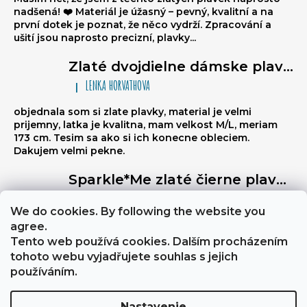
nadšená! ❤️ Materiál je úžasný – pevný, kvalitní a na
první dotek je poznat, že něco vydrží. Zpracování a
ušití jsou naprosto precizní, plavky...
Zlaté dvojdielne dámske plavky typu brazilky Sparkle*Me – bikiny na viazanie, volánikové brazilky
LENKA HORVATHOVA
|
Hodnotenie produktu je 5 z 5 hviezdičiek.
objednala som si zlate plavky, material je velmi
prijemny, latka je kvalitna, mam velkost M/L, meriam
173 cm. Tesim sa ako si ich konecne obleciem.
Dakujem velmi pekne.
Sparkle*Me zlaté čierne plavky s vysokým pásom – brazílske nohavičky s prešívaním na zadnej strane, ktoré sa dajú preložiť na boky, so zlatým lemovaním
Libuse
|
Hodnotenie produktu je 5 z 5 hviezdičiek.
We do cookies. By following the website you
Výborně stahují břicho, a zezadu jsou velmi sexy
agree.
Tento web používá cookies. Dalším procházením
tohoto webu vyjadřujete souhlas s jejich
About Sparkle*Me
Obchodní podmínky a GDPR
používáním.
Nastavenie