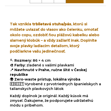
Tak vznikla
trblietavá stuha/pás
, ktorú si
môžete uviazať do vlasov ako čelenku, omotať
okolo copu, ozdobiť ňou plážovú kabelku alebo
slamený klobúk – a vždy zažiariť inak. Doplnite
svoje plavky ladiacim detailom, ktorý
podčiarkne vašu jedinečnosť.
🪡
Rozmery
: 86 × 4 cm
🎨
Farby
: zladené s vašimi plavkami
📍
Navrhnuté v Prahe, ručne šité v Českej
republike
🌍
Zero-waste prístup, lokálna výroba
🇪🇸🇮🇹 Vyrobené z prvotriednych španielskych a
talianskych plavkových látok
Každý doplnok je originál. Každý kúsok má
zmysel. Ďakujeme, že podporujete udržateľnú
módu s príbehom.