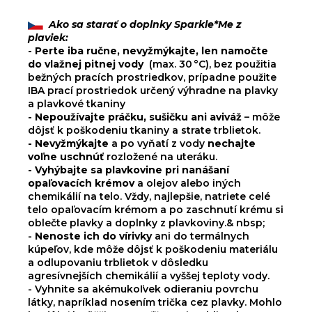
Ako sa starať o doplnky Sparkle*Me z
plaviek:
- Perte iba ručne, nevyžmýkajte, len namočte
do
vlažnej pitnej vody
(max. 30 °C), bez použitia
bežných pracích prostriedkov, prípadne použite
IBA prací prostriedok určený výhradne na plavky
a plavkové tkaniny
- Nepoužívajte práčku, sušičku ani aviváž
– môže
dôjsť k poškodeniu tkaniny a strate trblietok.
- Nevyžmýkajte
a po vyňatí z vody
nechajte
voľne uschnúť
rozložené na uteráku.
- Vyhýbajte sa plavkovine pri nanášaní
opaľovacích krémov
a olejov alebo iných
chemikálií na telo. Vždy, najlepšie, natriete celé
telo opaľovacím krémom a po zaschnutí krému si
oblečte plavky a doplnky z plavkoviny.& nbsp;
-
Nenoste ich do vírivky
ani do termálnych
kúpeľov, kde môže dôjsť k poškodeniu materiálu
a odlupovaniu trblietok v dôsledku
agresívnejších chemikálií a vyššej teploty vody.
- Vyhnite sa akémukoľvek odieraniu povrchu
látky, napríklad nosením trička cez plavky. Mohlo