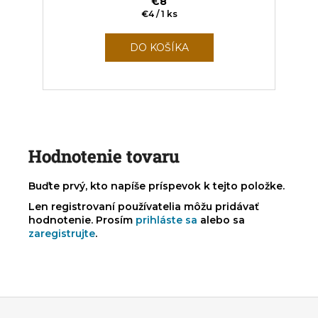
€8
Jednotková
€4 / 1 ks
cena:
DO KOŠÍKA
Hodnotenie tovaru
Buďte prvý, kto napíše príspevok k tejto položke.
Len registrovaní používatelia môžu pridávať
hodnotenie. Prosím
prihláste sa
alebo sa
zaregistrujte
.
Z