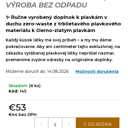
č
VÝROBA BEZ ODPADU
a
m
✨ Ručne vyrobený doplnok k plavkám v
e
duchu zero-waste z trblietavého plavkového
materiálu k čierno-zlatým plavkám
Každý kúsok látky má svoj príbeh – a my mu dáme
pokračovanie. Aby ani centimeter tejto exkluzívnej, na
zákazku vyrábanej plavkovej látky neprišiel nazmar,
premeníme zvyšné odrezky na originálne doplnky.
Môžeme doručiť do:
14.08.2026
Možnosti doručenia
Skladom
(6 ks)
Kód:
145
€53
€44 bez DPH
Jednotková
DO KOŠÍKA
cena: