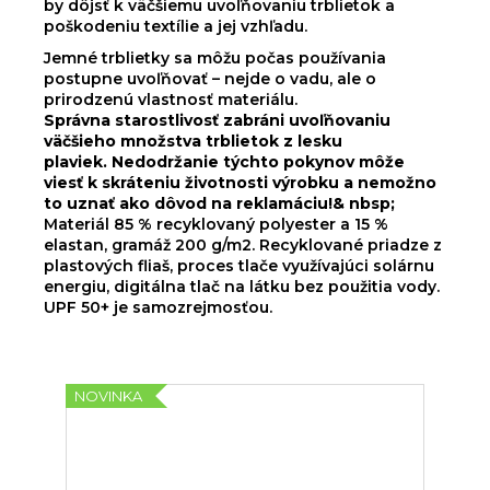
by dôjsť k väčšiemu uvoľňovaniu trblietok a
poškodeniu textílie a jej vzhľadu.
Jemné trblietky sa môžu počas používania
postupne uvoľňovať – nejde o vadu, ale o
prirodzenú vlastnosť materiálu.
Správna starostlivosť zabráni uvoľňovaniu
väčšieho množstva trblietok z lesku
plaviek. Nedodržanie týchto pokynov môže
viesť k skráteniu životnosti výrobku a nemožno
to uznať ako dôvod na reklamáciu!& nbsp;
Materiál 85 % recyklovaný polyester a 15 %
elastan, gramáž 200 g/m2. Recyklované priadze z
plastových fliaš, proces tlače využívajúci solárnu
energiu, digitálna tlač na látku bez použitia vody.
UPF 50+ je samozrejmosťou.
NOVINKA