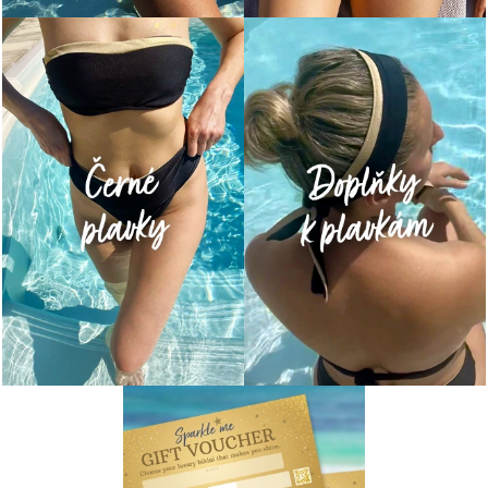
P
R
I
V
O
D
E
.