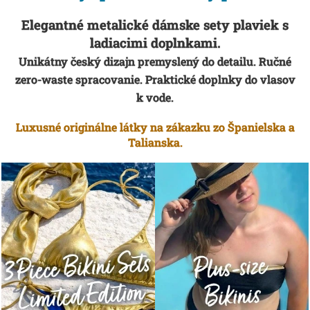
E
á
Elegantné metalické dámske sety plaviek
s
J
j
ladiacimi doplnkami.
D
s
Unikátny český dizajn premyslený do detailu. Ručné
I
ť
zero-waste spracovanie. Praktické doplnky do vlasov
E
?
k vode.
L
N
Luxusné originálne látky na zákazku zo Španielska a
E
Talianska.
,
HĽADAŤ
K
T
O
O
R
d
É
p
R
o
O
r
ú
Z