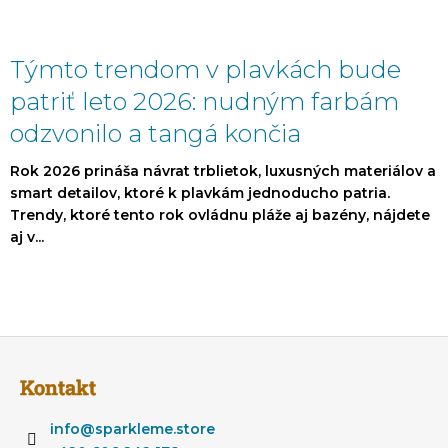
Týmto trendom v plavkách bude
patriť leto 2026: nudným farbám
odzvonilo a tangá končia
Rok 2026 prináša návrat trblietok, luxusných materiálov a
smart detailov, ktoré k plavkám jednoducho patria.
Trendy, ktoré tento rok ovládnu pláže aj bazény, nájdete
aj v...
Z
á
Kontakt
p
ä
info
@
sparkleme.store