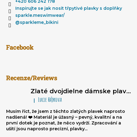
t
+420 606 242 178
i
Inspirujte se jak nosit třpytivé plavky s doplňky
e
sparkle.meswimwear/
@sparkleme_bikini
Facebook
Recenze/Reviews
Zlaté dvojdielne dámske plavky typu brazilky Sparkle*Me – bikiny na viazanie, volánikové brazilky
Lucie Hájkova
|
Hodnotenie produktu je 5 z 5 hviezdičiek.
Musím říct, že jsem z těchto zlatých plavek naprosto
nadšená! ❤️ Materiál je úžasný – pevný, kvalitní a na
první dotek je poznat, že něco vydrží. Zpracování a
ušití jsou naprosto precizní, plavky...