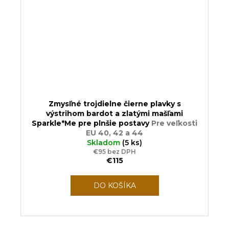
Zmysľné trojdielne čierne plavky s
výstrihom bardot a zlatými mašľami
Sparkle*Me pre plnšie postavy
Pre veľkosti
EU 40, 42 a 44
Skladom
(5 ks)
€95 bez DPH
€115
DO KOŠÍKA