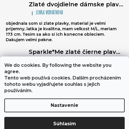
Zlaté dvojdielne dámske plavky typu brazilky Sparkle*Me – bikiny na viazanie, volánikové brazilky
LENKA HORVATHOVA
|
Hodnotenie produktu je 5 z 5 hviezdičiek.
objednala som si zlate plavky, material je velmi
prijemny, latka je kvalitna, mam velkost M/L, meriam
173 cm. Tesim sa ako si ich konecne obleciem.
Dakujem velmi pekne.
Sparkle*Me zlaté čierne plavky s vysokým pásom – brazílske nohavičky s prešívaním na zadnej strane, ktoré sa dajú preložiť na boky, so zlatým lemovaním
Libuse
|
Hodnotenie produktu je 5 z 5 hviezdičiek.
We do cookies. By following the website you
Výborně stahují břicho, a zezadu jsou velmi sexy
agree.
Tento web používá cookies. Dalším procházením
tohoto webu vyjadřujete souhlas s jejich
About Sparkle*Me
Obchodní podmínky a GDPR
používáním.
Nastavenie
Vytvoril Shoptet
Copyright 2026
Sparkle*Me
. Všetky práva vyhradené.
Súhlasím
Upraviť nastavenie cookies