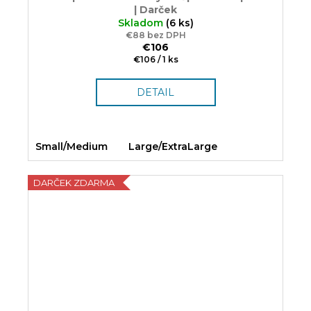
| Darček
Skladom
(6 ks)
€88 bez DPH
€106
Jednotková
€106 / 1 ks
cena:
DETAIL
Small/Medium
Large/ExtraLarge
DARČEK ZDARMA