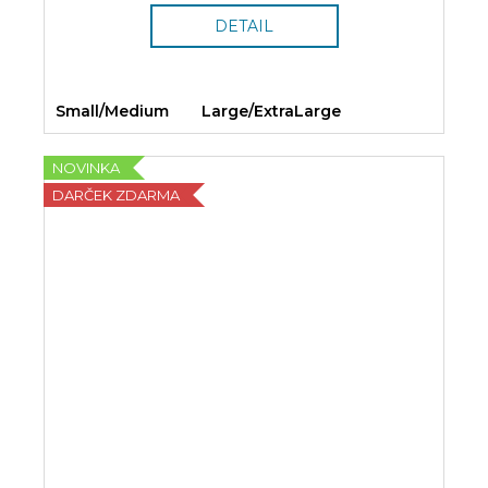
DETAIL
Small/Medium
Large/ExtraLarge
NOVINKA
DARČEK ZDARMA