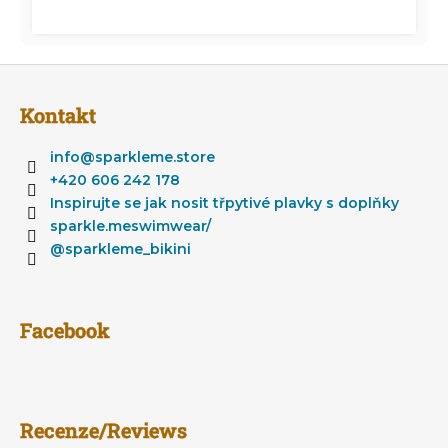
Z
á
Kontakt
p
ä
info
@
sparkleme.store
t
+420 606 242 178
i
Inspirujte se jak nosit třpytivé plavky s doplňky
e
sparkle.meswimwear/
@sparkleme_bikini
Facebook
Recenze/Reviews