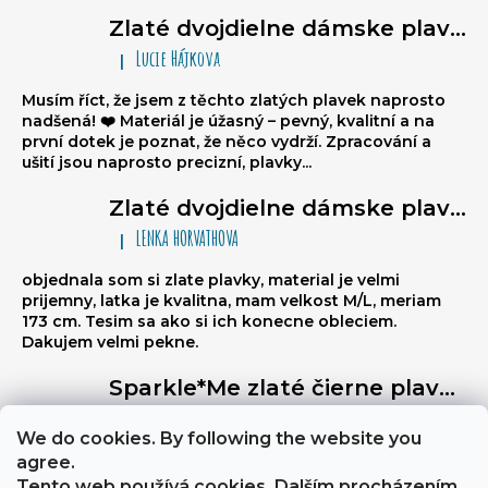
Zlaté dvojdielne dámske plavky typu brazilky Sparkle*Me – bikiny na viazanie, volánikové brazilky
Lucie Hájkova
|
Hodnotenie produktu je 5 z 5 hviezdičiek.
Musím říct, že jsem z těchto zlatých plavek naprosto
nadšená! ❤️ Materiál je úžasný – pevný, kvalitní a na
první dotek je poznat, že něco vydrží. Zpracování a
ušití jsou naprosto precizní, plavky...
Zlaté dvojdielne dámske plavky typu brazilky Sparkle*Me – bikiny na viazanie, volánikové brazilky
LENKA HORVATHOVA
|
Hodnotenie produktu je 5 z 5 hviezdičiek.
objednala som si zlate plavky, material je velmi
prijemny, latka je kvalitna, mam velkost M/L, meriam
173 cm. Tesim sa ako si ich konecne obleciem.
Dakujem velmi pekne.
Sparkle*Me zlaté čierne plavky s vysokým pásom – brazílske nohavičky s prešívaním na zadnej strane, ktoré sa dajú preložiť na boky, so zlatým lemovaním
Libuse
|
Hodnotenie produktu je 5 z 5 hviezdičiek.
We do cookies. By following the website you
Výborně stahují břicho, a zezadu jsou velmi sexy
agree.
Tento web používá cookies. Dalším procházením