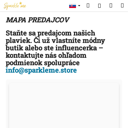
K
Prejsť
Hľadať
Náku
M
Prihláse
na
o
obsah
Späť
Späť
košík
š
MAPA PREDAJCOV
í
Č
Staňte sa predajcom našich
k
o
plaviek. Či už vlastníte módny
p
butik alebo ste influencerka –
o
kontaktujte nás ohľadom
t
podmienok spolupráce
r
info@sparkleme.store
e
b
u
j
e
t
e
n