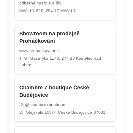
č
odběrné místo a sídlo
a
Mečeříž 220, 294 77 Mečeříž
m
e
Showroom na prodejně
Proháčkování
www.prohackovani.cz
T. G. Masaryka 1148, 277 13 Kostelec nad
Labem
Chambre 7 boutique České
Budějovice
IG @chambre7boutique
Dr. Stejskala 108/7, Ceske Budejovice 37001