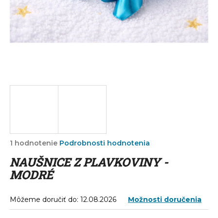
á
j
s
ť
?
HĽADAŤ
Priemerné
1 hodnotenie
Podrobnosti hodnotenia
hodnotenie
O
NAUŠNICE Z PLAVKOVINY -
produktu
d
je
MODRÉ
p
5,0
o
z
r
5
Môžeme doručiť do:
12.08.2026
Možnosti doručenia
ú
hviezdičiek.