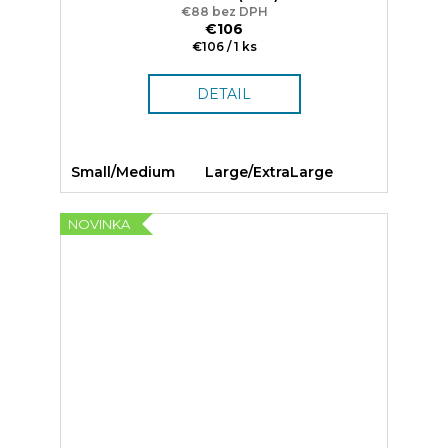
€88 bez DPH
€106
Jednotková
€106 / 1 ks
cena:
DETAIL
Small/Medium
Large/ExtraLarge
NOVINKA