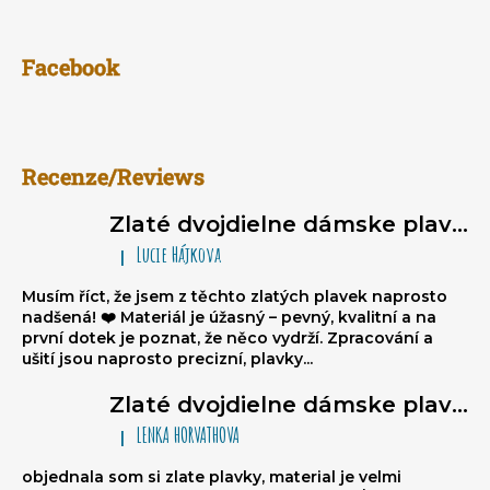
Facebook
Recenze/Reviews
Zlaté dvojdielne dámske plavky typu brazilky Sparkle*Me – bikiny na viazanie, volánikové brazilky
Lucie Hájkova
|
Hodnotenie produktu je 5 z 5 hviezdičiek.
Musím říct, že jsem z těchto zlatých plavek naprosto
nadšená! ❤️ Materiál je úžasný – pevný, kvalitní a na
první dotek je poznat, že něco vydrží. Zpracování a
ušití jsou naprosto precizní, plavky...
Zlaté dvojdielne dámske plavky typu brazilky Sparkle*Me – bikiny na viazanie, volánikové brazilky
LENKA HORVATHOVA
|
Hodnotenie produktu je 5 z 5 hviezdičiek.
objednala som si zlate plavky, material je velmi