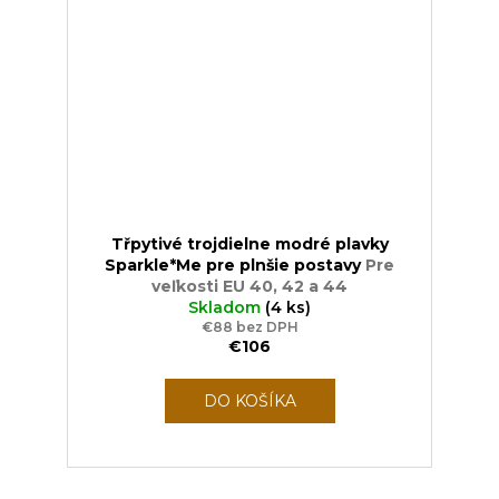
Třpytivé trojdielne modré plavky
Sparkle*Me pre plnšie postavy
Pre
veľkosti EU 40, 42 a 44
Skladom
(4 ks)
€88 bez DPH
€106
DO KOŠÍKA