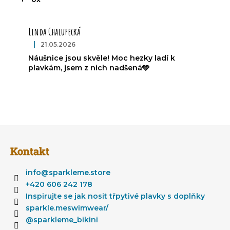
V
ý
Linda Chalupecká
p
i
|
21.05.2026
Hodnotenie produktu je 5 z 5 hviezdičiek.
s
Náušnice jsou skvěle! Moc hezky ladí k
h
plavkám, jsem z nich nadšená🩵
o
d
n
o
t
Z
e
á
n
Kontakt
í
p
ä
info
@
sparkleme.store
t
+420 606 242 178
i
Inspirujte se jak nosit třpytivé plavky s doplňky
e
sparkle.meswimwear/
@sparkleme_bikini