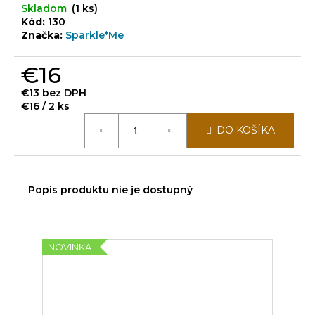
č
Skladom
(1 ks)
a
Kód:
130
m
Značka:
Sparkle*Me
e
€16
€13 bez DPH
Jednotková
€16 / 2 ks
cena:
DO KOŠÍKA
Popis produktu nie je dostupný
NOVINKA