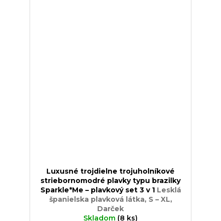
Luxusné trojdielne trojuholníkové
striebornomodré plavky typu brazilky
Sparkle*Me – plavkový set 3 v 1
Lesklá
španielska plavková látka, S – XL,
Darček
Skladom
(8 ks)