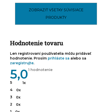
ZOBRAZIŤ VŠETKY SÚVISIACE
PRODUKTY
Hodnotenie tovaru
Len registrovaní používatelia môžu pridávať
hodnotenie. Prosím
prihláste sa
alebo sa
zaregistrujte
.
5,0
Priemerné
1 hodnotenie
hodnotenie
produktu
je
5
1x
5,0
z
4
0x
5
hviezdičiek.
3
0x
2
0x
1
0x