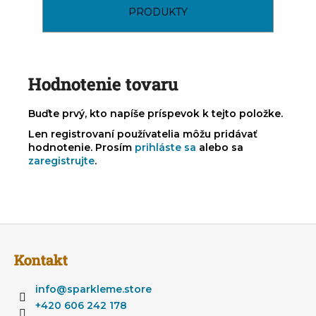
PRODUKTY
Hodnotenie tovaru
Buďte prvý, kto napíše príspevok k tejto položke.
Len registrovaní používatelia môžu pridávať
hodnotenie. Prosím
prihláste sa
alebo sa
zaregistrujte
.
Z
á
Kontakt
p
ä
info
@
sparkleme.store
t
+420 606 242 178