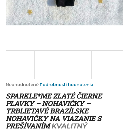
á
j
s
ť
?
HĽADAŤ
Priemerné
Neohodnotené
Podrobnosti hodnotenia
hodnotenie
O
SPARKLE*ME ZLATÉ ČIERNE
produktu
d
je
PLAVKY – NOHAVIČKY –
p
0,0
TRBLIETAVÉ BRAZÍLSKE
o
z
r
NOHAVIČKY NA VIAZANIE S
5
ú
hviezdičiek.
PREŠÍVANÍM
KVALITNÝ