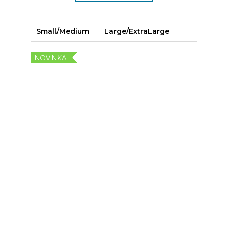
Small/Medium
Large/ExtraLarge
NOVINKA