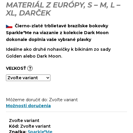
č
MATERIÁL Z EURÓPY, S – M, L –
a
XL, DARČEK
m
e
Čierno-zlaté trblietavé brazílske bokovky
Sparkle*Me na viazanie z kolekcie Dark Moon
dokonale doplnia vaše vybrané plavky
Ideálne ako druhé nohavičky k bikinám zo sady
Golden alebo Dark Moon.
VEĽKOSŤ
?
Môžeme doručiť do:
Zvoľte variant
Možnosti doručenia
Zvoľte variant
Kód:
Zvoľte variant
Značka:
Sparkle*Me