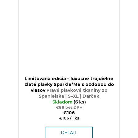
Limitovaná edícia – luxusné trojdielne
zlaté plavky Sparkle*Me s ozdobou do
vlasov
Pravé plavkové tkaniny zo
Španielska | S–XL | Darček
Skladom
(6 ks)
€88 bez DPH
€106
Jednotková
€106 / 1 ks
cena:
DETAIL