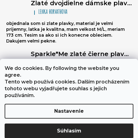
Zlaté dvojdielne dámske plavky typu brazilky Sparkle*Me – bikiny na viazanie, volánikové brazilky
LENKA HORVATHOVA
|
Hodnotenie produktu je 5 z 5 hviezdičiek.
objednala som si zlate plavky, material je velmi
prijemny, latka je kvalitna, mam velkost M/L, meriam
173 cm. Tesim sa ako si ich konecne obleciem.
Dakujem velmi pekne.
Sparkle*Me zlaté čierne plavky s vysokým pásom – brazílske nohavičky s prešívaním na zadnej strane, ktoré sa dajú preložiť na boky, so zlatým lemovaním
Libuse
|
Hodnotenie produktu je 5 z 5 hviezdičiek.
We do cookies. By following the website you
Výborně stahují břicho, a zezadu jsou velmi sexy
agree.
Tento web používá cookies. Dalším procházením
tohoto webu vyjadřujete souhlas s jejich
About Sparkle*Me
Obchodní podmínky a GDPR
používáním.
Nastavenie
Vytvoril Shoptet
Copyright 2026
Sparkle*Me
. Všetky práva vyhradené.
Súhlasím
Upraviť nastavenie cookies