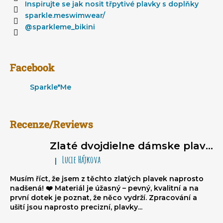
i
Inspirujte se jak nosit třpytivé plavky s doplňky
e
sparkle.meswimwear/
@sparkleme_bikini
Facebook
Sparkle*Me
Recenze/Reviews
Zlaté dvojdielne dámske plavky typu brazilky Sparkle*Me – bikiny na viazanie, volánikové brazilky
Lucie Hájkova
|
Hodnotenie produktu je 5 z 5 hviezdičiek.
Musím říct, že jsem z těchto zlatých plavek naprosto
nadšená! ❤️ Materiál je úžasný – pevný, kvalitní a na
první dotek je poznat, že něco vydrží. Zpracování a
ušití jsou naprosto precizní, plavky...