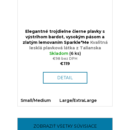
Elegantné trojdielne čierne plavky s
výstrihom bardot, vysokým pásom a
zlatým lemovaním Sparkle*Me
Kvalitná
lesklá plavková látka z Talianska
Skladom
(6 ks)
€98 bez DPH
€119
DETAIL
Small/Medium
Large/ExtraLarge
ZOBRAZIŤ VŠETKY SÚVISIACE