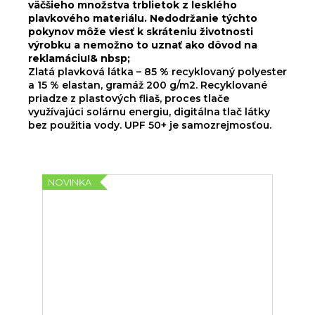
väčšieho množstva trblietok z lesklého
plavkového materiálu. Nedodržanie týchto
pokynov môže viesť k skráteniu životnosti
výrobku a nemožno to uznať ako dôvod na
reklamáciu!& nbsp;
Zlatá plavková látka – 85 % recyklovaný polyester
a 15 % elastan, gramáž 200 g/m2. Recyklované
priadze z plastových fliaš, proces tlače
využívajúci solárnu energiu, digitálna tlač látky
bez použitia vody. UPF 50+ je samozrejmosťou.
NOVINKA