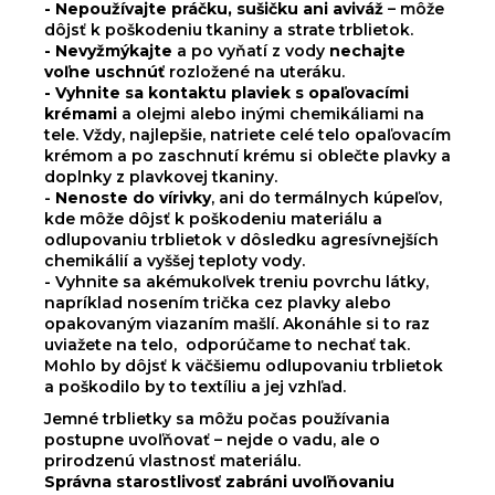
- Nepoužívajte práčku, sušičku ani aviváž
– môže
dôjsť k poškodeniu tkaniny a strate trblietok.
- Nevyžmýkajte
a po vyňatí z vody
nechajte
voľne uschnúť
rozložené na uteráku.
- Vyhnite sa kontaktu plaviek s opaľovacími
krémami
a olejmi alebo inými chemikáliami na
tele. Vždy, najlepšie, natriete celé telo opaľovacím
krémom a po zaschnutí krému si oblečte plavky a
doplnky z plavkovej tkaniny.
-
Nenoste do vírivky
,
ani do termálnych kúpeľov
,
kde môže dôjsť k poškodeniu materiálu a
odlupovaniu trblietok v dôsledku agresívnejších
chemikálií a vyššej teploty vody.
- Vyhnite sa akémukoľvek treniu povrchu látky,
napríklad nosením trička cez plavky alebo
opakovaným viazaním mašlí. Akonáhle si to raz
uviažete na telo, odporúčame to nechať tak.
Mohlo by dôjsť k väčšiemu odlupovaniu trblietok
a poškodilo by to textíliu a jej vzhľad.
Jemné trblietky sa môžu počas používania
postupne uvoľňovať – nejde o vadu, ale o
prirodzenú vlastnosť materiálu.
Správna starostlivosť zabráni uvoľňovaniu