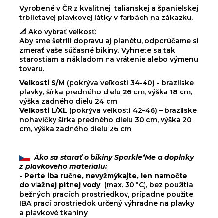
Vyrobené v ČR z kvalitnej talianskej a španielskej
trblietavej plavkovej látky v farbách na zákazku.
📐 Ako vybrať veľkosť:
Aby sme šetrili dopravu aj planétu, odporúčame si
zmerať vaše súčasné bikiny. Vyhnete sa tak
starostiam a nákladom na vrátenie alebo výmenu
tovaru.
Veľkosti S/M
(pokrýva veľkosti 34-40) - brazílske
plavky, šírka predného dielu 26 cm, výška 18 cm,
výška zadného dielu 24 cm
Veľkosti L/XL
(pokrýva veľkosti 42–46) – brazílske
nohavičky šírka predného dielu 30 cm, výška 20
cm, výška zadného dielu 26 cm
Ako sa starať o bikiny Sparkle*Me a doplnky
z plavkového materiálu:
- Perte iba ručne, nevyžmýkajte, len namočte
do
vlažnej pitnej vody
(max. 30 °C), bez použitia
bežných pracích prostriedkov, prípadne použite
IBA prací prostriedok určený výhradne na plavky
a plavkové tkaniny