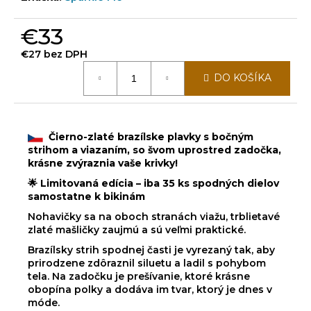
€33
€27 bez DPH
Jednotková
DO KOŠÍKA
cena:
Čierno-zlaté brazílske plavky s bočným
strihom a viazaním, so švom uprostred zadočka,
krásne zvýraznia vaše krivky!
🌟 Limitovaná edícia – iba 35 ks spodných dielov
samostatne k bikinám
Nohavičky sa na oboch stranách viažu, trblietavé
zlaté mašličky zaujmú a sú veľmi praktické.
Brazílsky strih spodnej časti je vyrezaný tak, aby
prirodzene zdôraznil siluetu a ladil s pohybom
tela. Na zadočku je prešívanie, ktoré krásne
obopína polky a dodáva im tvar, ktorý je dnes v
móde.