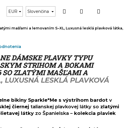
Hľadať
Prihlásenie
Nákupný
ky
Čierne plavky
Darčekový poukaz
Dop
EUR
Slovenčina
zlatými mašľami a lemovaním
S–XL, Luxusná lesklá plavková látka,
košík
odnotenia
LNE DÁMSKE PLAVKY TYPU
LSKYM STRIHOM A BOKAMI
6 SO ZLATÝMI MAŠĽAMI A
L, LUXUSNÁ LESKLÁ PLAVKOVÁ
elne bikiny Sparkle*Me s výstrihom bardot
v
sklej čiernej
talianskej plavkovej látky so
zlatými
lietavej látky
zo Španielska –
kolekcia plaviek