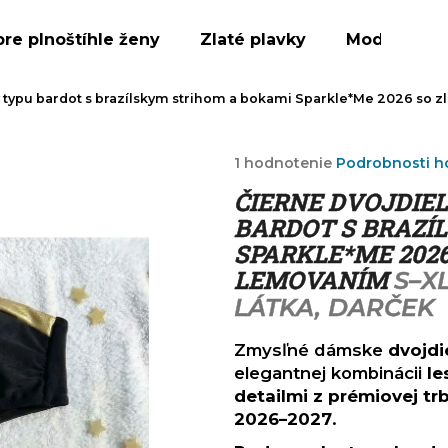
pre plnoštíhle ženy
Zlaté plavky
Modré plav
 typu bardot s brazílskym strihom a bokami Sparkle*Me 2026 so 
Čo potrebujete nájsť?
Priemerné
1 hodnotenie
Podrobnosti h
hodnotenie
HĽADAŤ
ČIERNE DVOJDIE
produktu
je
BARDOT S BRAZÍ
5,0
SPARKLE*ME 202
z
Odporúčame
LEMOVANÍM
S–X
5
hviezdičiek.
LÁTKA, DARČEK
Zmysľné dámske
dvojdi
elegantnej kombinácii
le
detailmi z prémiovej trb
2026–2027
.