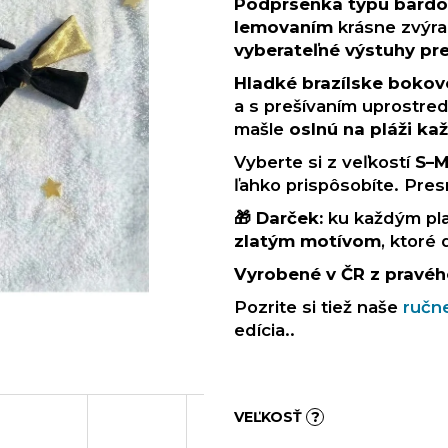
Podprsenka typu bardo
lemovaním
krásne zvýraz
vyberateľné výstuhy pr
Hladké brazílske bokov
a s prešívaním uprostre
mašle
oslnú na pláži ka
Vyberte si z veľkostí
S–
ľahko prispôsobíte. Pres
🎁
Darček:
ku každým p
zlatým motívom
, ktoré
Vyrobené v ČR z pravéh
Pozrite si tiež naše
ručne
edícia..
VEĽKOSŤ
?