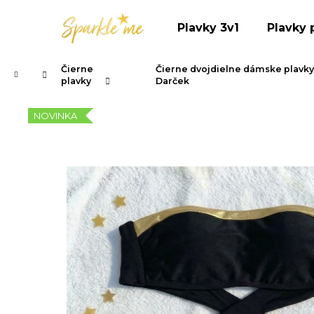
K
Prejsť
na
o
Plavky 3v1
Plavky 
obsah
Späť
Späť
š
do
do
í
Čierne
Čierne dvojdielne dámske plavky
Domov
k
obchodu
obchodu
plavky
Darček
NOVINKA