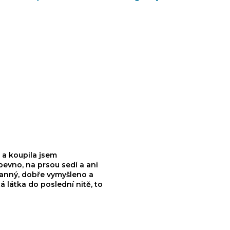
 a koupila jsem
pevno, na prsou sedí a ani
tranný, dobře vymyšleno a
 látka do poslední nitě, to