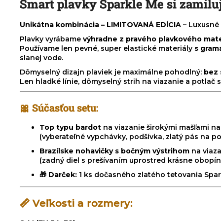
Smart plavky Sparkle Me si zamilu
Unikátna kombinácia –
LIMITOVANÁ EDÍCIA
– Luxusné 
Plavky vyrábame
výhradne z pravého plavkového mate
Používame len pevné, super elastické materiály
s gram
slanej vode.
Dômyselný dizajn plaviek je maximálne pohodlný:
bez 
Len hladké línie, dômyselný strih na viazanie a potlač
🎀 Súčasťou setu:
Top typu bardot
na viazanie širokými mašľami na
(vyberateľné vypchávky, podšívka, zlatý pás na p
Brazílske nohavičky s bočným výstrihom
na viaz
(zadný diel s prešívaním uprostred krásne obopín
🎁
Darček:
1 ks dočasného zlatého tetovania Spar
📏 Veľkosti a rozmery: