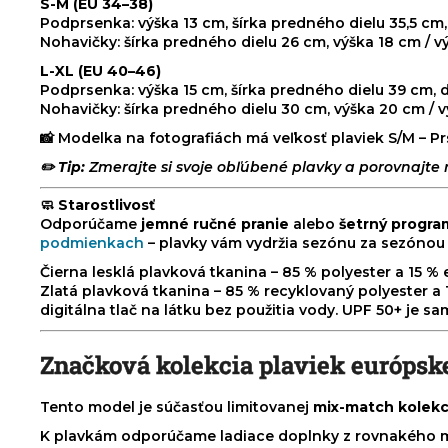
S-M (EU 34–38)
Podprsenka: výška 13 cm, šírka predného dielu 35,5 cm,
Nohavičky: šírka predného dielu 26 cm, výška 18 cm / 
L-XL (EU 40–46)
Podprsenka: výška 15 cm, šírka predného dielu 39 cm, 
Nohavičky: šírka predného dielu 30 cm, výška 20 cm / 
📸 Modelka na fotografiách má veľkosť plaviek S/M – P
✏️
Tip:
Zmerajte si svoje obľúbené plavky a porovnajte r
🧼
Starostlivosť
Odporúčame
jemné ručné pranie
alebo
šetrný progra
podmienkach
– plavky vám vydržia sezónu za sezónou 
Čierna lesklá plavková tkanina – 85 % polyester a 15 %
Zlatá plavková tkanina – 85 % recyklovaný polyester a 1
digitálna tlač na látku bez použitia vody. UPF 50+ je s
Značková kolekcia plaviek európske
Tento model je súčasťou limitovanej
mix-match kolekci
K plavkám odporúčame ladiace doplnky z rovnakého m