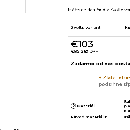
Môžeme doručiť do:
Zvoľte va
Zvoľte variant
Kó
€103
€85 bez DPH
Jednotková
cena:
Zadarmo od nás dost
+ Zlaté letn
podtrhne třp
It
?
Materiál
:
pl
el
Původ materiálu
:
Itá