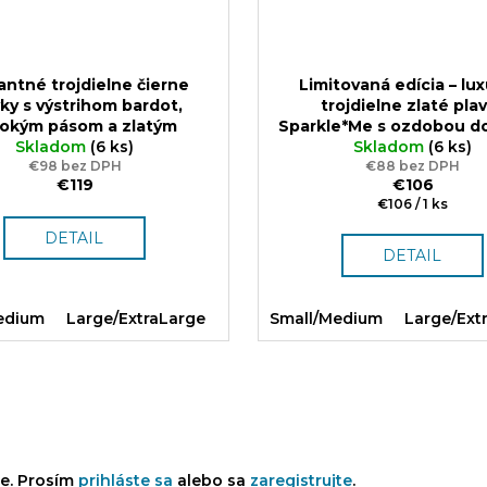
antné trojdielne čierne
Limitovaná edícia – lu
ky s výstrihom bardot,
trojdielne zlaté pla
sokým pásom a zlatým
Sparkle*Me s ozdobou do
aním Sparkle*Me
Skladom
(6 ks)
Kvalitná
Pravé plavkové tkanin
Skladom
(6 ks)
plavková látka z Talianska
€98 bez DPH
Španielska | S–XL | Da
€88 bez DPH
€119
€106
Jednotková
€106 / 1 ks
cena:
DETAIL
DETAIL
edium
Large/ExtraLarge
Small/Medium
Large/Ext
ie. Prosím
prihláste sa
alebo sa
zaregistrujte
.