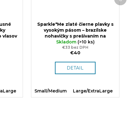
produk
xusné
Sparkle*Me zlaté čierne plavky s
vky
vysokým pásom – brazílske
 vlasov
nohavičky s prešívaním na
y zo
zadnej strane, ktoré sa dajú
Skladom
(>10 ks)
rček
preložiť na boky, so zlatým
€33 bez DPH
€40
lemovaním
Kvalitný materiál z
Európy, S – M, L – XL, DARČEK
DETAIL
raLarge
Small/Medium
Large/ExtraLarge