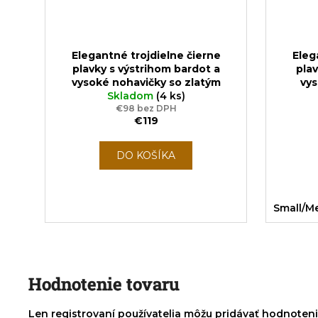
Elegantné trojdielne čierne
Eleg
plavky s výstrihom bardot a
plav
vysoké nohavičky so zlatým
vy
pásom Sparkle*Me pre plnšie
Skladom
(4 ks)
lemov
postavy
Pre veľkosti EU 40, 42 a
€98 bez DPH
lesklá 
€119
44
DO KOŠÍKA
Small/M
Hodnotenie tovaru
Len registrovaní používatelia môžu pridávať hodnoten