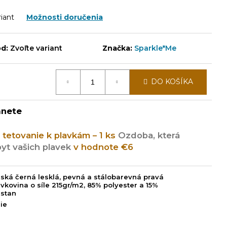
riant
Možnosti doručenia
d:
Zvoľte variant
Značka:
Sparkle*Me
DO KOŠÍKA
anete
é tetovanie k plavkám – 1 ks
Ozdoba, která
yt vašich plavek
v hodnote €6
alská černá lesklá, pevná a stálobarevná pravá
avkovina o síle 215gr/m2, 85% polyester a 15%
astan
lie