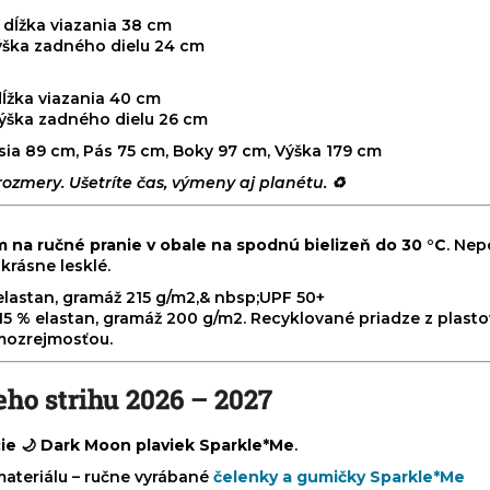
 dĺžka viazania 38 cm
výška zadného dielu 24 cm
dĺžka viazania 40 cm
výška zadného dielu 26 cm
rsia 89 cm, Pás 75 cm, Boky 97 cm, Výška 179 cm
ozmery. Ušetríte čas, výmeny aj planétu. ♻️
m na ručné pranie v obale na spodnú bielizeň do 30 °C
. Nep
krásne lesklé.
 elastan, gramáž 215 g/m2,& nbsp;UPF 50+
5 % elastan, gramáž 200 g/m2. Recyklované priadze z plastový
amozrejmosťou.
ho strihu 2026 – 2027
e 🌙 Dark Moon plaviek Sparkle*Me
.
ateriálu – ručne vyrábané
čelenky a gumičky Sparkle*Me