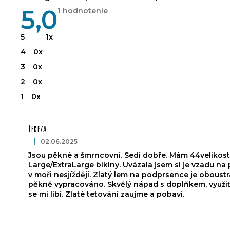
5,0
Priemerné
1 hodnotenie
hodnotenie
produktu
je
5
1x
5,0
z
4
0x
5
hviezdičiek.
3
0x
2
0x
1
0x
V
ý
Tereza
p
i
|
02.06.2025
Hodnotenie produktu je 5 z 5 hviezdičiek.
s
Jsou pěkné a šmrncovní. Sedí dobře. Mám 44velikost
h
Large/ExtraLarge bikiny. Uvázala jsem si je vzadu na 
o
v moři nesjíždějí. Zlatý lem na podprsence je obous
d
pěkně vypracováno. Skvělý nápad s doplňkem, využitá
se mi líbí. Zlaté tetování zaujme a pobaví.
n
o
t