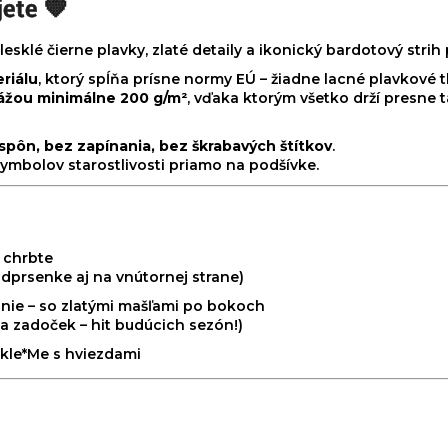
jete 💛
lesklé čierne plavky, zlaté detaily a ikonický bardotový str
riálu
, ktorý spĺňa prísne normy EÚ – žiadne lacné plavkové t
ážou minimálne 200 g/m²
, vďaka ktorým všetko drží presne t
spôn, bez zapínania, bez škrabavých štítkov
.
 symbolov starostlivosti priamo na podšívke.
 chrbte
odprsenke aj na vnútornej strane)
anie – so zlatými mašľami po bokoch
a zadoček – hit budúcich sezón!)
kle*Me s hviezdami