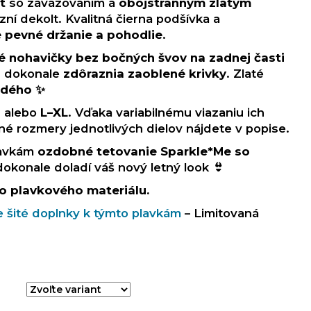
t
so zaväzovaním a
obojstranným zlatým
ní dekolt. Kvalitná čierna podšívka a
e pevné držanie a pohodlie
.
é nohavičky bez bočných švov na zadnej časti
d dokonale
zdôraznia zaoblené krivky
. Zlaté
ždého
✨
M
alebo
L–XL
. Vďaka variabilnému viazaniu ich
né rozmery jednotlivých dielov nájdete v popise.
lavkám
ozdobné tetovanie Sparkle*Me so
 dokonale doladí váš nový letný look 👙
o plavkového materiálu.
 šité doplnky k týmto plavkám
– Limitovaná