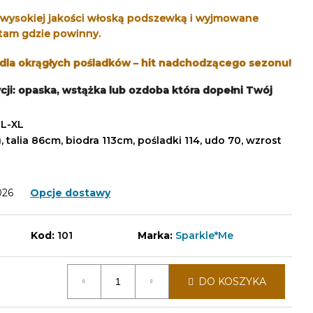
 wysokiej jakości włoską podszewką i wyjmowane
 tam gdzie powinny.
i dla okrągłych pośladków – hit nadchodzącego sezonu!
cji: opaska, wstążka lub ozdoba
która dopełni Twój
 L-XL
 talia 86cm, biodra 113cm, pośladki 114, udo 70, wzrost
026
Opcje dostawy
Kod:
101
Marka:
Sparkle*Me
DO KOSZYKA