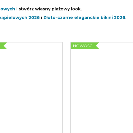
elowych
i stwórz własny plażowy look.
 kąpielowych 2026
i
Złoto-czarne eleganckie bikini 2026
.
Ć
NOWOŚĆ