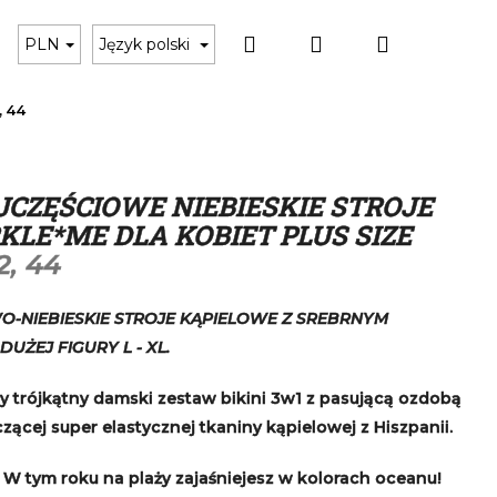
Szukaj
Zaloguj
Koszyk
Czarne bikini
Karta podarunkowa
Akces
PLN
Język polski
, 44
się
JCZĘŚCIOWE NIEBIESKIE STROJE
KLE*ME DLA KOBIET PLUS SIZE
2, 44
-NIEBIESKIE STROJE KĄPIELOWE Z SREBRNYM
UŻEJ FIGURY L - XL.
 trójkątny damski zestaw bikini 3w1 z pasującą ozdobą
zącej super elastycznej tkaniny kąpielowej z Hiszpanii.
 W tym roku na plaży zajaśniejesz w kolorach oceanu!