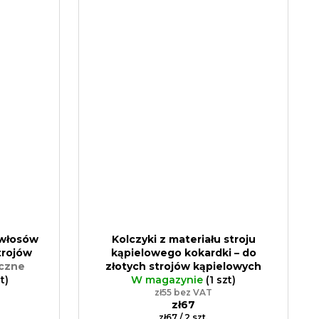
włosów
Kolczyki z materiału stroju
trojów
kąpielowego kokardki – do
czne
złotych strojów kąpielowych
w zero
t)
Ręczna produkcja bez
W magazynie
(1 szt)
pozostałości
zł55 bez VAT
zł67
Cena
zł67 / 2 szt.