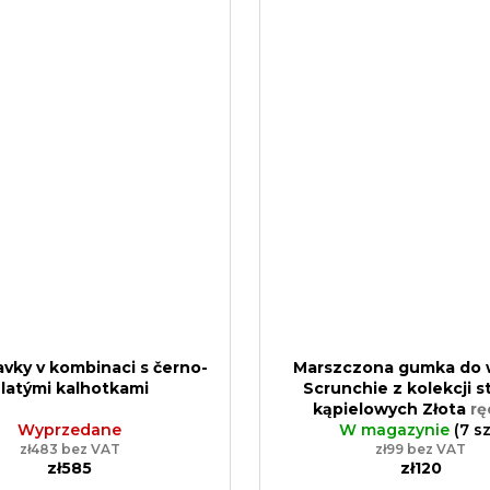
avky v kombinaci s černo-
Marszczona gumka do 
latými kalhotkami
Scrunchie z kolekcji s
kąpielowych Złota
rę
Wyprzedane
wytwarzanie produktó
W magazynie
(7 sz
zł483 bez VAT
zł99 bez VAT
waste
zł585
zł120