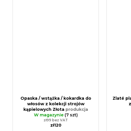
Opaska / wstążka / kokardka do
Zlaté pl
włosów z kolekcji strojów
z
kąpielowych Złota
produkcja
zgodna z zasadami zero waste,
W magazynie
(7 szt)
ręczne wykonanie
zł99 bez VAT
zł120