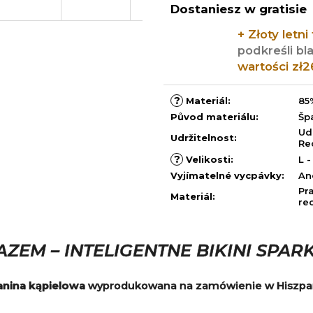
jednostkowa:
Dostaniesz w gratisie
+ Złoty letni
podkreśli b
wartości zł2
?
Materiál
:
85
Původ materiálu
:
Šp
Ud
Udržitelnost
:
Re
?
Velikosti
:
L -
Vyjímatelné vycpávky
:
An
Pr
Materiál
:
re
EM – INTELIGENTNE BIKINI SPAR
anina kąpielowa
wyprodukowana na zamówienie w Hiszpanii