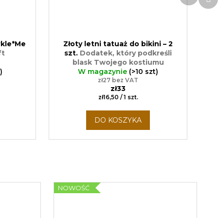
n
rkle*Me
Złoty letni tatuaż do bikini – 2
ft
szt.
Dodatek, który podkreśli
blask Twojego kostiumu
)
W magazynie
kąpielowego
(>10 szt)
zł27 bez VAT
zł33
Cena
zł16,50 / 1 szt.
jednostkowa:
DO KOSZYKA
NOWOŚĆ