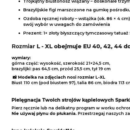
Trójkątny biustonosz wiązany – doskonale trzy
Brazylijskie figi marszczone na gumkę pośrodku
Ozdoba ręcznej roboty – wstążka (ok. 86 × 4 cm
swój wybór w uwagach do zamówienia
Prezent: 1× złoty błyszczący tymczasowy tatua
Rozmiar
L - XL obejmuje EU 40, 42, 44 d
wymiary:
górna część: wysokość, szerokość 21×24,5 cm,
brazylijki: pas 64,5 cm, przód 25,5 cm, tył 19 cm
📸
Modelka na zdjęciach nosi rozmiar L-XL
Biust 110 cm (pod biustem 97), talia 86 cm, biodra 113 c
Pielęgnacja Twoich strojów kąpielowych Spar
Pierz ręcznie lub na delikatny program w worku ochr
Nie używaj płynu do płukania.
Przestrzegaj naszych za