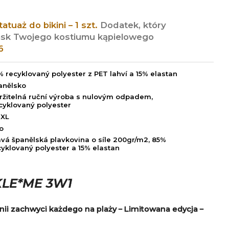
 tatuaż do bikini – 1 szt.
Dodatek, który
lask Twojego kostiumu kąpielowego
6
% recyklovaný polyester z PET lahví a 15% elastan
anělsko
ržitelná ruční výroba s nulovým odpadem,
cyklovaný polyester
 XL
o
avá španělská plavkovina o síle 200gr/m2, 85%
cyklovaný polyester a 15% elastan
KLE*ME 3W1
 zachwyci każdego na plaży – Limitowana edycja –