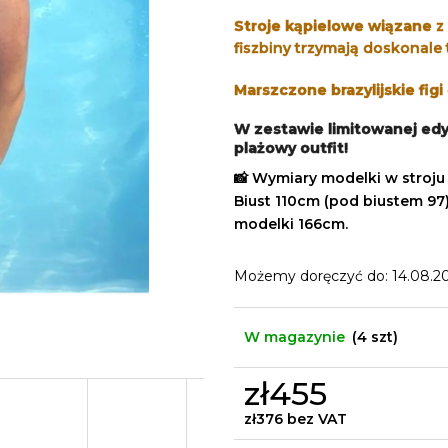
Stroje kąpielowe wiązane
z
fiszbiny trzymają doskonale
Marszczone brazylijskie fig
W zestawie limitowanej edy
plażowy outfit!
📸
Wymiary modelki w stroju
Biust 110cm (pod biustem 97),
modelki 166cm.
Możemy doręczyć do:
14.08.2
W magazynie
(4 szt)
zł455
zł376 bez VAT
Cena