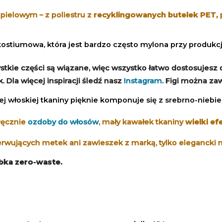
pielowym – z poliestru z
recyklingowanych butelek PET,
 kostiumowa, która jest bardzo często mylona przy produkcj
stkie części są wiązane, więc wszystko łatwo dostosujesz
 Dla więcej inspiracji śledź nasz
Instagram
. Figi można zaw
nej włoskiej tkaniny pięknie komponuje się z srebrno-nieb
ręcznie
ozdoby do włosów
, mały kawałek tkaniny
wielki e
erwujących metek ani zawieszek z marką, tylko elegancki 
óbka zero-waste.