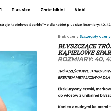
1
Plus size
Złote bikini
Niebieskie bikini
stroje kąpielowe Sparkle*Me dla kobiet plus size
Rozmiary: 40, 42
Czego szukasz?
Średnia
Brak oceny
Szczegóły oceny
ocena
BŁYSZCZĄCE TRÓ
produktu
SZUKAJ
wynosi
KĄPIELOWE SPAR
0,0
ROZMIARY: 40, 4
na
5
Polecamy
gwiazdek.
TRÓJCZĘŚCIOWE TURKUSOWO
EFEKTEM METALICZNYM DLA D
Ekskluzywny czeski, markowy
do włosów z unikalnej błyszc
Koniec z nudnymi kolorami –