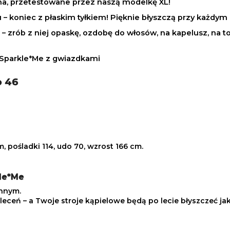
ma, przetestowane przez naszą modelkę XL!
 – koniec z płaskim tyłkiem! Pięknie błyszczą przy każdym 
) – zrób z niej opaskę, ozdobę do włosów, na kapelusz, na
ż Sparkle*Me z gwiazdkami
o 46
m, pośladki 114, udo 70, wzrost 166 cm.
kle*Me
onnym.
leceń – a Twoje stroje kąpielowe będą po lecie błyszczeć ja