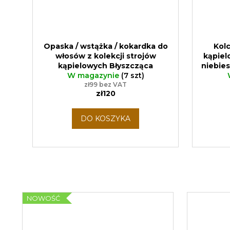
Opaska / wstążka / kokardka do
Kolc
włosów z kolekcji strojów
kąpiel
kąpielowych Błyszcząca
niebies
niebieska
W magazynie
produkcja zgodna z
(7 szt)
zasadami zero waste, ręczne
zł99 bez VAT
zł120
wykonanie
DO KOSZYKA
NOWOŚĆ