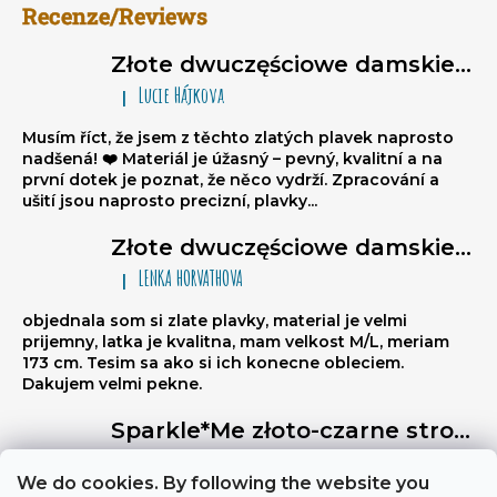
Recenze/Reviews
Złote dwuczęściowe damskie stroje kąpielowe brazylijki Sparkle*Me – bikini wiązane, marszczone brazylijki
Lucie Hájkova
|
Ocena produktu to 5 na 5 gwiazdek.
Musím říct, že jsem z těchto zlatých plavek naprosto
nadšená! ❤️ Materiál je úžasný – pevný, kvalitní a na
první dotek je poznat, že něco vydrží. Zpracování a
ušití jsou naprosto precizní, plavky...
Złote dwuczęściowe damskie stroje kąpielowe brazylijki Sparkle*Me – bikini wiązane, marszczone brazylijki
LENKA HORVATHOVA
|
Ocena produktu to 5 na 5 gwiazdek.
objednala som si zlate plavky, material je velmi
prijemny, latka je kvalitna, mam velkost M/L, meriam
173 cm. Tesim sa ako si ich konecne obleciem.
Dakujem velmi pekne.
Sparkle*Me złoto-czarne stroje kąpielowe wysoki stan – figi brazylijki z przeszyciem z tyłu z możliwością złożenia na biodra ze złotą lamówką
Libuse
|
Ocena produktu to 5 na 5 gwiazdek.
We do cookies. By following the website you