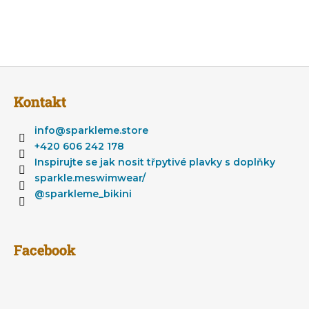
S
t
Kontakt
o
p
info
@
sparkleme.store
k
+420 606 242 178
a
Inspirujte se jak nosit třpytivé plavky s doplňky
sparkle.meswimwear/
@sparkleme_bikini
Facebook