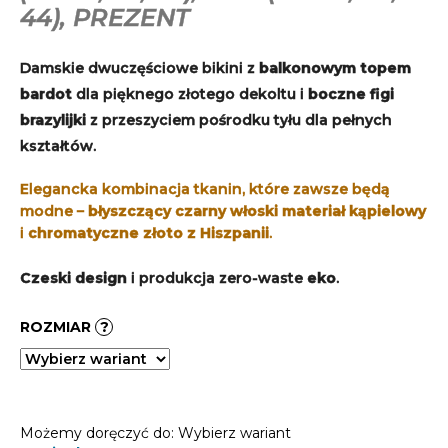
44), PREZENT
Damskie dwuczęściowe bikini z
balkonowym topem
bardot
dla pięknego złotego dekoltu i
boczne figi
brazylijki
z przeszyciem pośrodku tyłu dla pełnych
kształtów.
Elegancka kombinacja tkanin, które zawsze będą
modne –
błyszczący czarny włoski materiał kąpielowy
i
chromatyczne złoto z Hiszpanii
.
Czeski design
i produkcja zero-waste
eko
.
ROZMIAR
?
Możemy doręczyć do:
Wybierz wariant