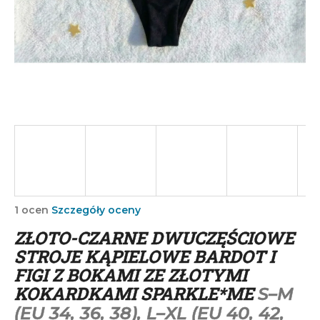
SZUKAJ
P
o
l
e
c
a
m
Średnia
1 ocen
Szczegóły oceny
ocena
y
ZŁOTO-CZARNE DWUCZĘŚCIOWE
produktu
wynosi
STROJE KĄPIELOWE BARDOT I
5,0
FIGI Z BOKAMI ZE ZŁOTYMI
na
KOKARDKAMI SPARKLE*ME
S–M
5
gwiazdek.
(EU 34, 36, 38), L–XL (EU 40, 42,