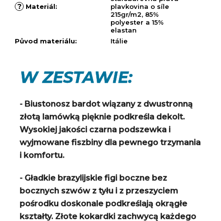
?
Materiál
:
plavkovina o síle
215gr/m2, 85%
polyester a 15%
elastan
Původ materiálu
:
Itálie
W ZESTAWIE:
- Biustonosz bardot wiązany z dwustronną
złotą lamówką pięknie podkreśla dekolt.
Wysokiej jakości czarna podszewka i
wyjmowane fiszbiny dla pewnego trzymania
i komfortu.
- Gładkie brazylijskie figi boczne bez
bocznych szwów z tyłu i z przeszyciem
pośrodku doskonale podkreślają okrągłe
kształty. Złote kokardki zachwycą każdego