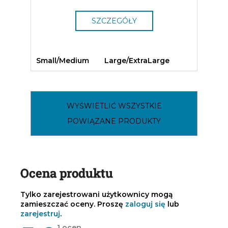
SZCZEGÓŁY
Small/Medium
Large/ExtraLarge
WYŚWIETLIĆ WSZYSTKIE
POWIĄZANE PRODUKTY
Ocena produktu
Tylko zarejestrowani użytkownicy mogą
zamieszczać oceny. Proszę
zaloguj się
lub
zarejestruj
.
Średnia
1 ocen