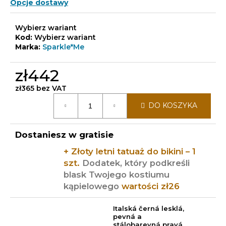
Opcje dostawy
Wybierz wariant
Kod:
Wybierz wariant
Marka:
Sparkle*Me
zł442
zł365 bez VAT
Cena
DO KOSZYKA
jednostkowa:
Dostaniesz w gratisie
+ Złoty letni tatuaż do bikini – 1
szt.
Dodatek, który podkreśli
blask Twojego kostiumu
kąpielowego
wartości zł26
Italská černá lesklá,
pevná a
stálobarevná pravá