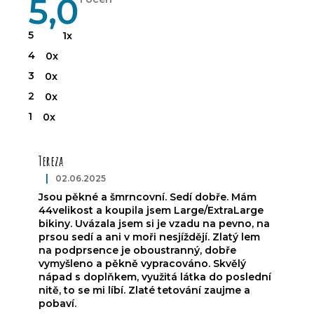
5,0
ocena
produktu
wynosi
5
1x
5,0
na
4
0x
5
gwiazdek.
3
0x
2
0x
1
0x
L
i
Tereza
s
t
|
02.06.2025
Ocena produktu to 5 na 5 gwiazdek.
a
Jsou pěkné a šmrncovní. Sedí dobře. Mám
o
44velikost a koupila jsem Large/ExtraLarge
c
bikiny. Uvázala jsem si je vzadu na pevno, na
e
prsou sedí a ani v moři nesjíždějí. Zlatý lem
na podprsence je oboustranný, dobře
n
vymyšleno a pěkně vypracováno. Skvělý
nápad s doplňkem, využitá látka do poslední
nitě, to se mi líbí. Zlaté tetování zaujme a
pobaví.