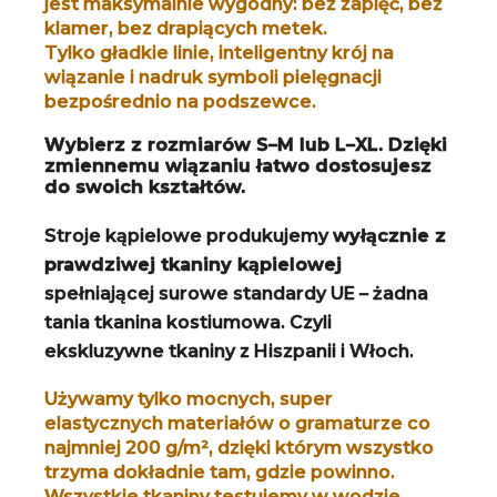
jest maksymalnie wygodny: bez zapięć, bez
klamer, bez drapiących metek.
Tylko gładkie linie, inteligentny krój na
wiązanie i nadruk symboli pielęgnacji
bezpośrednio na podszewce.
Wybierz z rozmiarów
S–M
lub
L–XL
. Dzięki
zmiennemu wiązaniu łatwo dostosujesz
do swoich kształtów.
Stroje kąpielowe produkujemy
wyłącznie z
prawdziwej tkaniny kąpielowej
spełniającej surowe standardy UE – żadna
tania tkanina kostiumowa. Czyli
ekskluzywne tkaniny z Hiszpanii i Włoch.
Używamy tylko mocnych, super
elastycznych materiałów o gramaturze co
najmniej 200 g/m², dzięki którym wszystko
trzyma dokładnie tam, gdzie powinno.
Wszystkie tkaniny testujemy w wodzie