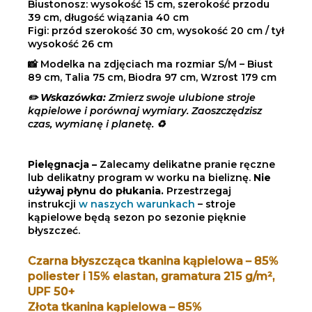
Biustonosz: wysokość 15 cm, szerokość przodu
39 cm, długość wiązania 40 cm
Figi: przód szerokość 30 cm, wysokość 20 cm / tył
wysokość 26 cm
📸 Modelka na zdjęciach ma rozmiar S/M – Biust
89 cm, Talia 75 cm, Biodra 97 cm, Wzrost 179 cm
✏️
Wskazówka:
Zmierz swoje ulubione stroje
kąpielowe i porównaj wymiary. Zaoszczędzisz
czas, wymianę i planetę. ♻️
Pielęgnacja –
Zalecamy delikatne pranie ręczne
lub delikatny program w worku na bieliznę.
Nie
używaj płynu do płukania.
Przestrzegaj
instrukcji
w naszych warunkach
– stroje
kąpielowe będą sezon po sezonie pięknie
błyszczeć.
Czarna błyszcząca tkanina kąpielowa – 85%
poliester i 15% elastan, gramatura 215 g/m²,
UPF 50+
Złota tkanina kąpielowa – 85%