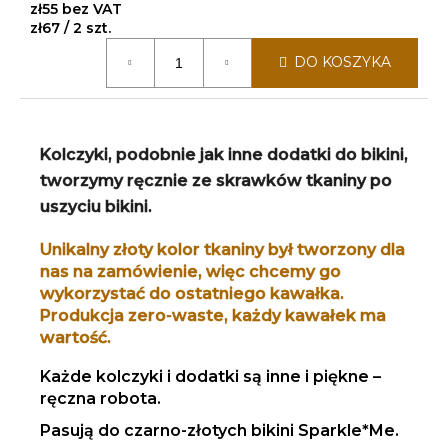
zł55 bez VAT
Cena
zł67 / 2 szt.
jednostkowa:
DO KOSZYKA
Kolczyki, podobnie jak inne dodatki do bikini,
tworzymy ręcznie ze skrawków tkaniny po
uszyciu bikini.
Unikalny złoty kolor tkaniny był tworzony dla
nas na zamówienie, więc chcemy go
wykorzystać do ostatniego kawałka.
Produkcja zero-waste, każdy kawałek ma
wartość.
Każde kolczyki i dodatki są inne i piękne –
ręczna robota.
Pasują do czarno-złotych bikini Sparkle*Me.