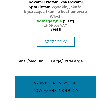
bokami i złotymi kokardkami
Sparkle*Me
Wysokiej jakości
błyszcząca tkanina kostiumowa z
Włoch
W magazynie
(9 szt)
zł409 bez VAT
zł495
SZCZEGÓŁY
Small/Medium
Large/ExtraLarge
WYŚWIETLIĆ WSZYSTKIE
POWIĄZANE PRODUKTY