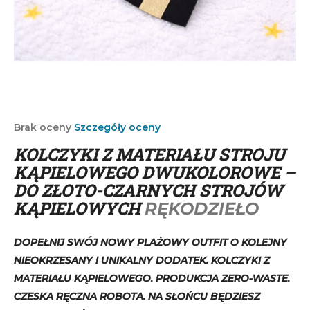
SZUKAJ
P
o
Średnia
Brak oceny
Szczegóły oceny
ocena
l
KOLCZYKI Z MATERIAŁU STROJU
produktu
e
wynosi
KĄPIELOWEGO DWUKOLOROWE –
c
0,0
DO ZŁOTO-CZARNYCH STROJÓW
a
na
m
KĄPIELOWYCH
RĘKODZIEŁO
5
y
gwiazdek.
DOPEŁNIJ SWÓJ NOWY PLAŻOWY OUTFIT O KOLEJNY
NIEOKRZESANY I UNIKALNY DODATEK. KOLCZYKI Z
MATERIAŁU KĄPIELOWEGO. PRODUKCJA ZERO-WASTE.
CZESKA RĘCZNA ROBOTA. NA SŁOŃCU BĘDZIESZ