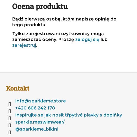
Ocena produktu
Bądź pierwszą osobą, która napisze opinię do
tego produktu.
Tylko zarejestrowani użytkownicy mogą
zamieszczać oceny. Proszę
zaloguj się
lub
zarejestruj
.
S
t
Kontakt
o
p
info
@
sparkleme.store
k
+420 606 242 178
a
Inspirujte se jak nosit třpytivé plavky s doplňky
sparkle.meswimwear/
@sparkleme_bikini