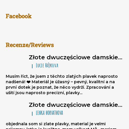
Facebook
Recenze/Reviews
Złote dwuczęściowe damskie stroje kąpielowe brazylijki Sparkle*Me – bikini wiązane, marszczone brazylijki
Lucie Hájkova
|
Ocena produktu to 5 na 5 gwiazdek.
Musím říct, že jsem z těchto zlatých plavek naprosto
nadšená! ❤️ Materiál je úžasný – pevný, kvalitní a na
první dotek je poznat, že něco vydrží. Zpracování a
ušití jsou naprosto precizní, plavky...
Złote dwuczęściowe damskie stroje kąpielowe brazylijki Sparkle*Me – bikini wiązane, marszczone brazylijki
LENKA HORVATHOVA
|
Ocena produktu to 5 na 5 gwiazdek.
objednala som si zlate plavky, material je velmi