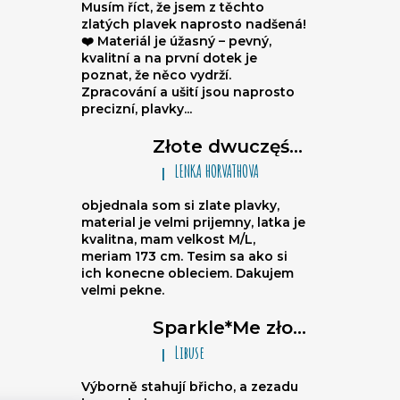
Musím říct, že jsem z těchto
zlatých plavek naprosto nadšená!
❤️ Materiál je úžasný – pevný,
kvalitní a na první dotek je
poznat, že něco vydrží.
Zpracování a ušití jsou naprosto
precizní, plavky...
Złote dwuczęściowe damskie stroje kąpielowe brazylijki Sparkle*Me – bikini wiązane, marszczone brazylijki
LENKA HORVATHOVA
|
Ocena produktu to 5 na 5 gwiazdek.
objednala som si zlate plavky,
material je velmi prijemny, latka je
kvalitna, mam velkost M/L,
meriam 173 cm. Tesim sa ako si
ich konecne obleciem. Dakujem
velmi pekne.
Sparkle*Me złoto-czarne stroje kąpielowe wysoki stan – figi brazylijki z przeszyciem z tyłu z możliwością złożenia na biodra ze złotą lamówką
Libuse
|
Ocena produktu to 5 na 5 gwiazdek.
Výborně stahují břicho, a zezadu