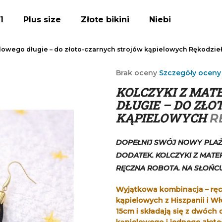
1
Plus size
Złote bikini
Niebieskie bikini
ielowego długie – do złoto-czarnych strojów kąpielowych
Rękodzie
Czego szukasz?
Średnia
Brak oceny
Szczegóły oceny
ocena
KOLCZYKI Z MAT
produktu
SZUKAJ
wynosi
DŁUGIE – DO ZŁ
0,0
KĄPIELOWYCH
R
na
5
Polecamy
gwiazdek.
DOPEŁNIJ SWÓJ NOWY PLAŻ
DODATEK. KOLCZYKI Z MATE
RĘCZNA ROBOTA. NA SŁOŃCU
Wyjątkowa kombinacja – ręc
kąpielowych z Hiszpanii i Wł
15cm i składają się z dwóch