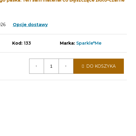
go paska. Ten sam materiał co błyszczące złoto-czarne
026
Opcje dostawy
Kod:
133
Marka:
Sparkle*Me
DO KOSZYKA