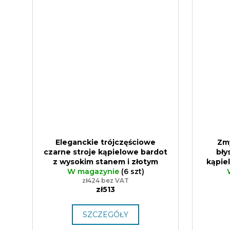
Eleganckie trójczęściowe
Zm
czarne stroje kąpielowe bardot
bły
z wysokim stanem i złotym
kąpiel
lamówką Sparkle*Me
W magazynie
(6 szt)
Wysokiej
złotym
jakości błyszcząca tkanina
zł424 bez VAT
Wyso
zł513
kostiumowa z Włoch
tkan
SZCZEGÓŁY