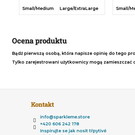
Small/Medium
Large/ExtraLarge
Small/M
Ocena produktu
Bądź pierwszą osobą, która napisze opinię do tego pr
Tylko zarejestrowani użytkownicy mogą zamieszczać 
S
t
Kontakt
o
p
info
@
sparkleme.store
k
+420 606 242 178
a
Inspirujte se jak nosit třpytivé