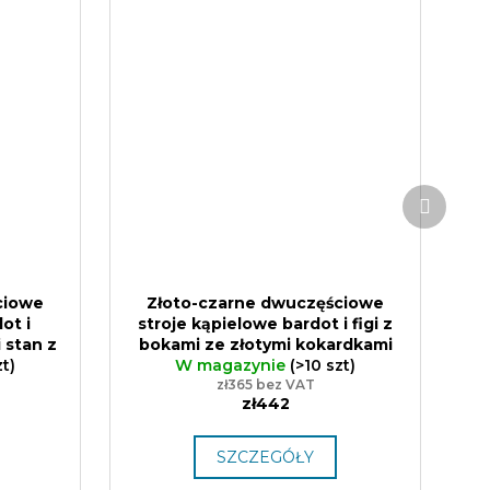
Produk
następ
ciowe
Złoto-czarne dwuczęściowe
ot i
stroje kąpielowe bardot i figi z
 stan z
bokami ze złotymi kokardkami
kle*Me
zt)
Sparkle*Me
W magazynie
S–M (EU 34, 36, 38),
(>10 szt)
zcząca
L–XL (EU 40, 42, 44), Prezent
zł365 bez VAT
zł442
łoch,
SZCZEGÓŁY