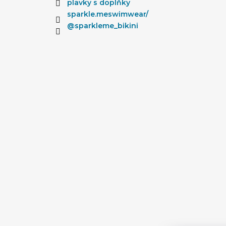
plavky s doplňky
sparkle.meswimwear/
@sparkleme_bikini