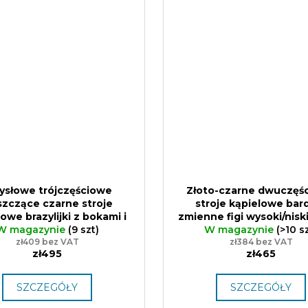
ysłowe trójczęściowe
Złoto-czarne dwuczęś
szczące czarne stroje
stroje kąpielowe bard
owe brazylijki z bokami i
zmienne figi wysoki/niski
i kokardkami Sparkle*Me
W magazynie
(9 szt)
dwustronną gumą Spar
W magazynie
(>10 s
kiej jakości błyszcząca
zł409 bez VAT
S–XL, Luksusowa, błys
zł384 bez VAT
zł495
zł465
ina kostiumowa z Włoch
tkanina kąpielowa z W
Prezent
SZCZEGÓŁY
SZCZEGÓŁY