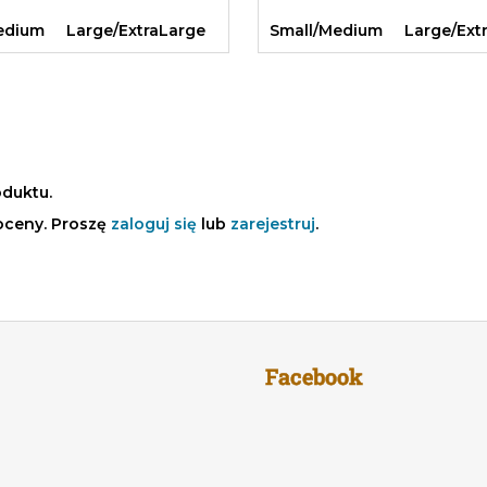
edium
Large/ExtraLarge
Small/Medium
Large/Ext
oduktu.
oceny. Proszę
zaloguj się
lub
zarejestruj
.
Facebook