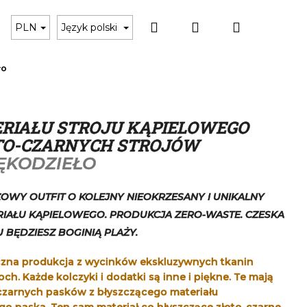
Szukaj
Zaloguj
Koszyk
Czarne bikini
Karta podarunkowa
Akces
PLN
Język polski
ło
się
ERIAŁU STROJU KĄPIELOWEGO
OTO-CZARNYCH STROJÓW
ĘKODZIEŁO
OWY OUTFIT O KOLEJNY NIEOKRZESANY I UNIKALNY
RIAŁU KĄPIELOWEGO. PRODUKCJA ZERO-WASTE. CZESKA
 BĘDZIESZ BOGINIĄ PLAŻY.
zna produkcja z wycinków ekskluzywnych tkanin
och. Każde kolczyki i dodatki są inne i piękne. Te mają
 czarnych pasków z błyszczącego materiału