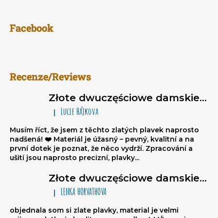
Facebook
SZUKAJ
Recenze/Reviews
P
o
Złote dwuczęściowe damskie stroje kąpielowe brazylijki Sparkle*Me – bikini wiązane, marszczone brazylijki
l
Lucie Hájkova
e
|
Ocena produktu to 5 na 5 gwiazdek.
c
Musím říct, že jsem z těchto zlatých plavek naprosto
a
nadšená! ❤️ Materiál je úžasný – pevný, kvalitní a na
m
první dotek je poznat, že něco vydrží. Zpracování a
y
ušití jsou naprosto precizní, plavky...
Złote dwuczęściowe damskie stroje kąpielowe brazylijki Sparkle*Me – bikini wiązane, marszczone brazylijki
LENKA HORVATHOVA
|
Ocena produktu to 5 na 5 gwiazdek.
objednala som si zlate plavky, material je velmi