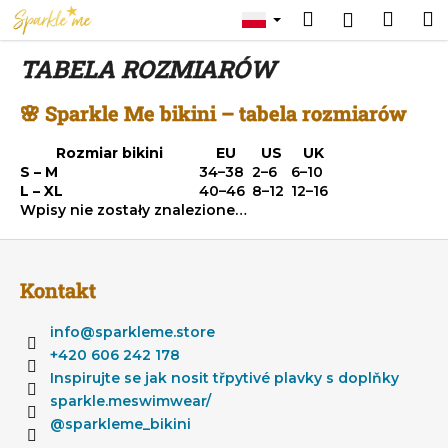
K
Przejść
Szukaj
Kosz
M
Zaloguj
do
o
treści
Z
Z
się
s
TABELA ROZMIARÓW
powrotem
powrotem
z
C
y
🌸
Sparkle Me bikini – tabela rozmiarów
z
k
Rozmiar bikini
EU
US
UK
e
S – M
34–38
2–6
6–10
g
L – XL
40–46
8–12
12–16
o
Wpisy nie zostały znalezione…
s
S
z
t
u
Kontakt
o
k
p
info
@
sparkleme.store
a
k
+420 606 242 178
s
a
Inspirujte se jak nosit třpytivé plavky s doplňky
z
sparkle.meswimwear/
?
@sparkleme_bikini