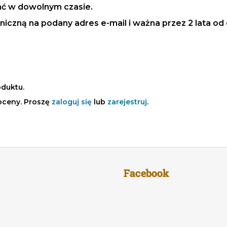
ać w dowolnym czasie.
iczną na podany adres e-mail i ważna przez 2 lata od 
oduktu.
oceny. Proszę
zaloguj się
lub
zarejestruj
.
Facebook