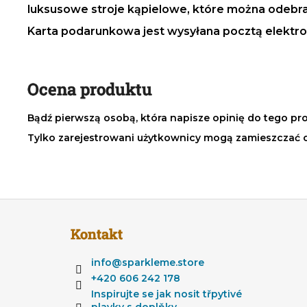
luksusowe stroje kąpielowe, które można odebr
Karta podarunkowa jest wysyłana pocztą elektron
Ocena produktu
Bądź pierwszą osobą, która napisze opinię do tego pr
Tylko zarejestrowani użytkownicy mogą zamieszczać 
S
t
Kontakt
o
p
info
@
sparkleme.store
k
+420 606 242 178
a
Inspirujte se jak nosit třpytivé
plavky s doplňky