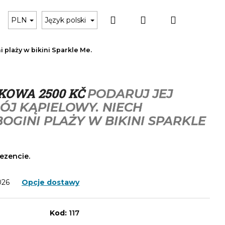
Szukaj
Zaloguj
Koszyk
Czarne bikini
Karta podarunkowa
Akces
PLN
Język polski
i plaży w bikini Sparkle Me.
się
KOWA 2500 KČ
PODARUJ JEJ
ÓJ KĄPIELOWY. NIECH
BOGINI PLAŻY W BIKINI SPARKLE
ezencie.
026
Opcje dostawy
Kod:
117