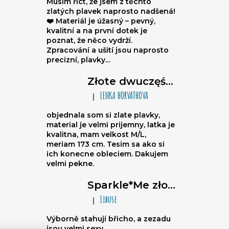
Musím říct, že jsem z těchto
zlatých plavek naprosto nadšená!
❤️ Materiál je úžasný – pevný,
kvalitní a na první dotek je
poznat, že něco vydrží.
Zpracování a ušití jsou naprosto
precizní, plavky...
Złote dwuczęściowe damskie stroje kąpielowe brazylijki Sparkle*Me – bikini wiązane, marszczone brazylijki
LENKA HORVATHOVA
|
Ocena produktu to 5 na 5 gwiazdek.
objednala som si zlate plavky,
material je velmi prijemny, latka je
kvalitna, mam velkost M/L,
meriam 173 cm. Tesim sa ako si
ich konecne obleciem. Dakujem
velmi pekne.
Sparkle*Me złoto-czarne stroje kąpielowe wysoki stan – figi brazylijki z przeszyciem z tyłu z możliwością złożenia na biodra ze złotą lamówką
Libuse
|
Ocena produktu to 5 na 5 gwiazdek.
Výborně stahují břicho, a zezadu
jsou velmi sexy