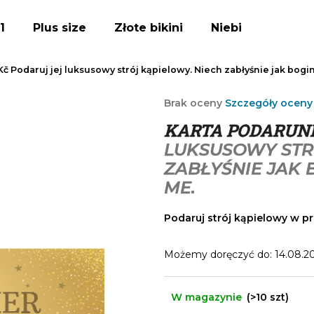
1
Plus size
Złote bikini
Niebieskie bikini
Kč
Podaruj jej luksusowy strój kąpielowy. Niech zabłyśnie jak bogin
Czego szukasz?
Średnia
Brak oceny
Szczegóły oceny
ocena
KARTA PODARUN
produktu
SZUKAJ
wynosi
LUKSUSOWY STR
0,0
ZABŁYŚNIE JAK 
na
5
ME.
Polecamy
gwiazdek.
Podaruj strój kąpielowy w pr
Możemy doręczyć do:
14.08.2
W magazynie
(>10 szt)