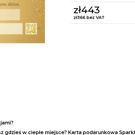
zł443
zł366 bez VAT
Cena
jednostkowa:
jami?
sz gdzieś w ciepłe miejsce? Karta podarunkowa Spar