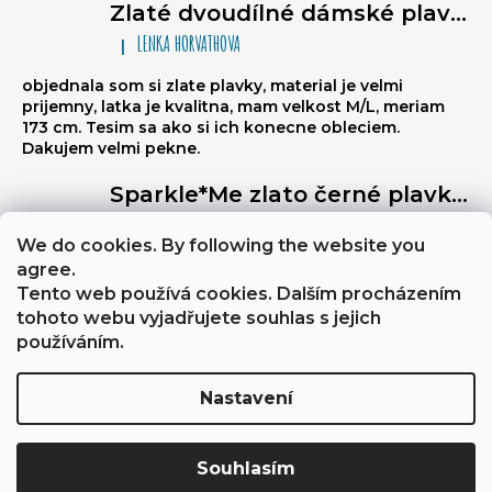
Zlaté dvoudílné dámské plavky brazilky - trojúhelníkové bikiny na zavazování, nařasené brazilky
LENKA HORVATHOVA
|
Hodnocení produktu je 5 z 5 hvězdiček.
objednala som si zlate plavky, material je velmi
prijemny, latka je kvalitna, mam velkost M/L, meriam
173 cm. Tesim sa ako si ich konecne obleciem.
Dakujem velmi pekne.
Sparkle*Me zlato černé plavky vysoký pas - kalhotky brazilky s prošitím vzadu s možností ohybu na bokovky se zlatým lemem
Libuse
|
Hodnocení produktu je 5 z 5 hvězdiček.
We do cookies. By following the website you
Výborně stahují břicho, a zezadu jsou velmi sexy
agree.
Tento web používá cookies. Dalším procházením
tohoto webu vyjadřujete souhlas s jejich
About Sparkle*Me
Obchodní podmínky a GDPR
používáním.
Nastavení
Vytvořil Shoptet
Copyright 2026
Sparkle*Me
. Všechna práva vyhrazena.
Souhlasím
Upravit nastavení cookies