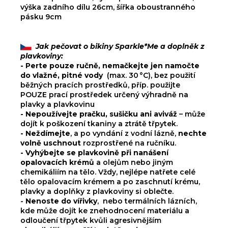
výška zadního dílu 26cm, šířka oboustranného
pásku 9cm
Jak pečovat o bikiny Sparkle*Me a doplněk z
plavkoviny:
- Perte pouze ručně, nemačkejte jen namočte
do
vlažné, pitné vody
(max. 30 °C), bez použití
běžných pracích prostředků, příp. použijte
POUZE prací prostředek určený výhradně na
plavky a plavkovinu
- Nepoužívejte pračku, sušičku ani aviváž
– může
dojít k poškození tkaniny a ztrátě třpytek.
- Neždímejte
, a po vyndání z vodní lázně,
nechte
volně uschnout
rozprostřené na ručníku.
- Vyhýbejte se plavkovině při nanášení
opalovacích krémů
a olejům nebo jiným
chemikáliím na tělo. Vždy, nejlépe natřete celé
tělo opalovacím krémem a po zaschnutí krému,
plavky a doplňky z plavkoviny si oblečte.
-
Nenoste do vířivky
,
nebo termálních lázních
,
kde může dojít ke znehodnocení materiálu a
odloučení třpytek kvůli agresivnějším