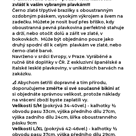
zvlášť k vašim vybraným plavkám!!!
Černo zlaté třpytivé brazilky s oboustranným
ozdobným páskem, vysokým výkrojem a švem na
zadečku. Můžete je nosit buď přes bříško, kdy
oboustranná pevná plavkovina perfektně stahuje
a drží, nebo otočit dolů a zářit ve zlaté, v
bokovkách. Může být objednáno pouze jako
druhý spodní díl k celým plavkám ve zlaté, nebo
černo-zlaté barvě.
Navrženo v srdci Evropy, v Praze. Vyráběné a
ručně šité doplňky v ČR. Z exkluzivní španělské a
italské lesklé plavkoviny, v unikátních barvách na
zakázku.
📐 Abychom šetřili dopravné a tím přírodu,
doporučujeme
změřte si své současné bikini
ať
si objednáte správnou velikost, protože náklady
na vrácení zboží byste zaplatili vy.
Velikosti S/M
(pokrývá 34-40vel.) - kalhotky ½
obvodu pasu 33cm, výška předního dílu 27cm,
výška zadního dílu 24cm, šířka oboustranného
pásku 9cm
Velikosti L/XL
(pokrývá 42-46vel.) - kalhotky ½
obvodu pasu 37cm, výška předního dílu 29cm,