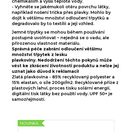
chemikáliím a vyšší teplotě vody.
- Vyhněte se jakémukoli otěru povrchu látky,
například nošení trička přes plavky. Mohlo by
dojít k většímu množství odloučení třpytků a
degradovalo by to textílii a její vzhled.
Jemné třpytky se mohou během používání
postupně uvolňovat – nejedná se o vadu, ale
přirozenou vlastnost materiálu.
Správná péče zabrání odloučení většímu
množství třpytek z lesku
plavkoviny. Nedodržení těchto pokynů může
vést ke zkrácení životnosti produktu a nelze jej
uznat jako důvod k reklamaci!
Zlatá plavkovina - 85% recyklovaný polyester a
15% elastan, o síle 200gr/m2. Recyklované příze z
plastových lahví, proces tisku solární energií,
digitální tisk látky bez použití vody. UPF 50+ je
samozřejmostí.
NOVINKA