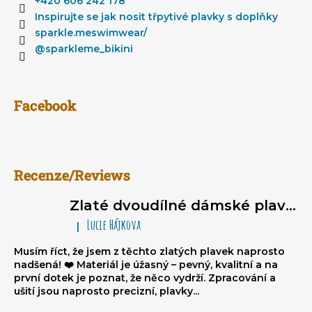
t
+420 606 242 178
í
Inspirujte se jak nosit třpytivé plavky s doplňky
sparkle.meswimwear/
@sparkleme_bikini
Facebook
Recenze/Reviews
Zlaté dvoudílné dámské plavky brazilky - trojúhelníkové bikiny na zavazování, nařasené brazilky
Lucie Hájkova
|
Hodnocení produktu je 5 z 5 hvězdiček.
Musím říct, že jsem z těchto zlatých plavek naprosto
nadšená! ❤️ Materiál je úžasný – pevný, kvalitní a na
první dotek je poznat, že něco vydrží. Zpracování a
ušití jsou naprosto precizní, plavky...