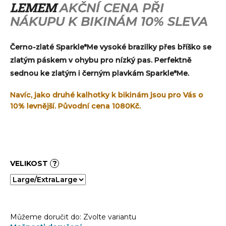
č
LEMEM
AKČNÍ CENA PŘI
u
NÁKUPU K BIKINÁM 10% SLEVA
j
e
m
Černo-zlaté Sparkle*Me vysoké brazilky přes bříško se
e
zlatým páskem v ohybu pro nízký pas. Perfektně
sednou ke zlatým i černým plavkám Sparkle*Me.
Navíc, jako druhé kalhotky k bikinám jsou pro Vás o
10% levnější. Původní cena 1080Kč.
VELIKOST
?
Můžeme doručit do:
Zvolte variantu