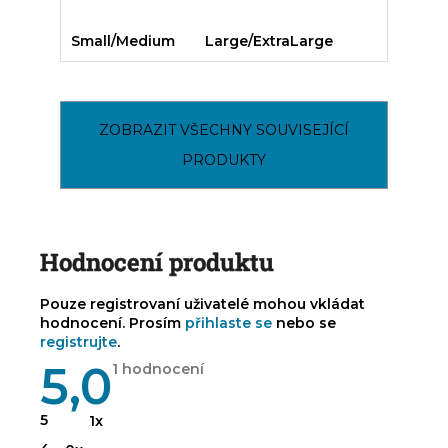
Small/Medium
Large/ExtraLarge
ZOBRAZIT VŠECHNY SOUVISEJÍCÍ
PRODUKTY
Hodnocení produktu
Pouze registrovaní uživatelé mohou vkládat
hodnocení. Prosím
přihlaste se
nebo se
registrujte
.
5,0
Průměrné
1 hodnocení
hodnocení
produktu
je
5
1x
5,0
z