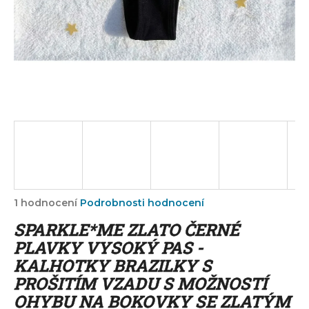
a
j
í
t
?
HLEDAT
Průměrné
1 hodnocení
Podrobnosti hodnocení
hodnocení
D
SPARKLE*ME ZLATO ČERNÉ
produktu
o
je
PLAVKY VYSOKÝ PAS -
p
5,0
KALHOTKY BRAZILKY S
o
z
r
PROŠITÍM VZADU S MOŽNOSTÍ
5
u
hvězdiček.
OHYBU NA BOKOVKY SE ZLATÝM