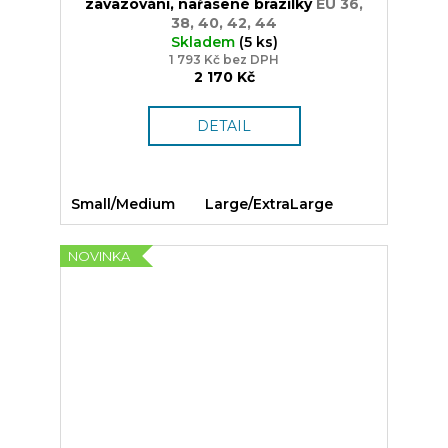
zavazování, nařasené brazilky
EU 36,
38, 40, 42, 44
Skladem
(5 ks)
1 793 Kč bez DPH
2 170 Kč
DETAIL
Small/Medium
Large/ExtraLarge
NOVINKA