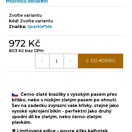
Možnosti doručení
Zvolte variantu
Kód:
Zvolte variantu
Značka:
Sparkle*Me
972 Kč
803 Kč bez DPH
Měrná
DO KOŠÍKU
cena:
Černo-zlaté brazilky s vysokým pasem přes
bříško, nebo s nízkým zlatým pasem po ohnutí.
Šev na zadečku zvýrazní vaše křivky, stejně jako
vysoké vykrojení bikin - perfektní jako druhý
spodní díl ke zlatým, nebo černo-zlatým
plavkám.
🌟 Limitovaná edice – pouze 45ks kalhotek