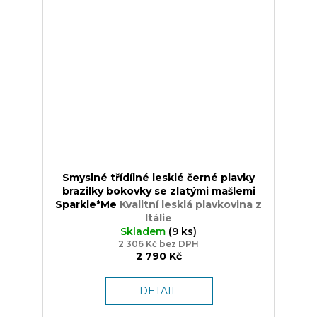
Smyslné třídílné lesklé černé plavky
brazilky bokovky se zlatými mašlemi
Sparkle*Me
Kvalitní lesklá plavkovina z
Itálie
Skladem
(9 ks)
2 306 Kč bez DPH
2 790 Kč
DETAIL