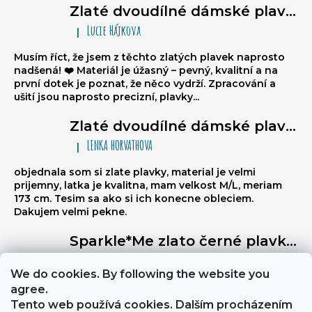
Zlaté dvoudílné dámské plavky brazilky - trojúhelníkové bikiny na zavazování, nařasené brazilky
Lucie Hájkova
|
Hodnocení produktu je 5 z 5 hvězdiček.
Musím říct, že jsem z těchto zlatých plavek naprosto
nadšená! ❤️ Materiál je úžasný – pevný, kvalitní a na
první dotek je poznat, že něco vydrží. Zpracování a
ušití jsou naprosto precizní, plavky...
Zlaté dvoudílné dámské plavky brazilky - trojúhelníkové bikiny na zavazování, nařasené brazilky
LENKA HORVATHOVA
|
Hodnocení produktu je 5 z 5 hvězdiček.
objednala som si zlate plavky, material je velmi
prijemny, latka je kvalitna, mam velkost M/L, meriam
173 cm. Tesim sa ako si ich konecne obleciem.
Dakujem velmi pekne.
Sparkle*Me zlato černé plavky vysoký pas - kalhotky brazilky s prošitím vzadu s možností ohybu na bokovky se zlatým lemem
Libuse
|
Hodnocení produktu je 5 z 5 hvězdiček.
We do cookies. By following the website you
Výborně stahují břicho, a zezadu jsou velmi sexy
agree.
Tento web používá cookies. Dalším procházením