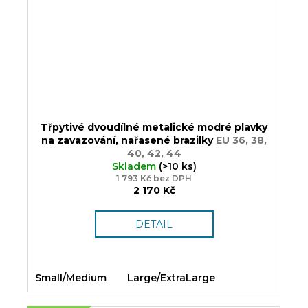
Třpytivé dvoudílné metalické modré plavky
na zavazování, nařasené brazilky
EU 36, 38,
40, 42, 44
Skladem
(>10 ks)
1 793 Kč bez DPH
2 170 Kč
DETAIL
Small/Medium
Large/ExtraLarge