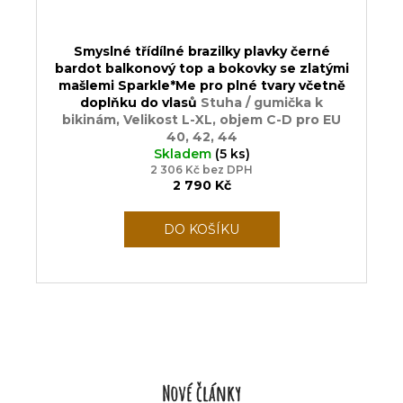
Smyslné třídílné brazilky plavky černé
bardot balkonový top a bokovky se zlatými
mašlemi Sparkle*Me pro plné tvary včetně
doplňku do vlasů
Stuha / gumička k
bikinám, Velikost L-XL, objem C-D pro EU
40, 42, 44
Skladem
(5 ks)
2 306 Kč bez DPH
2 790 Kč
DO KOŠÍKU
Nové články