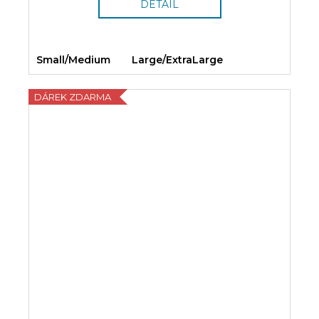
DETAIL
Small/Medium
Large/ExtraLarge
DÁREK ZDARMA