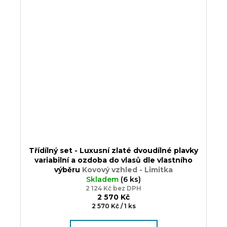
Třídílný set - Luxusní zlaté dvoudílné plavky
variabilní a ozdoba do vlasů dle vlastního
výběru
Kovový vzhled - Limitka
Skladem
(6 ks)
2 124 Kč bez DPH
2 570 Kč
Měrná
2 570 Kč / 1 ks
cena: