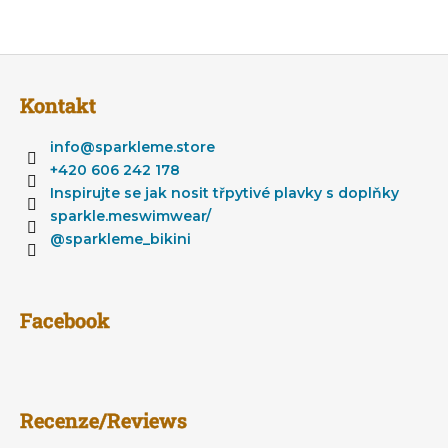
Z
á
Kontakt
p
a
info
@
sparkleme.store
t
+420 606 242 178
í
Inspirujte se jak nosit třpytivé plavky s doplňky
sparkle.meswimwear/
@sparkleme_bikini
Facebook
Recenze/Reviews