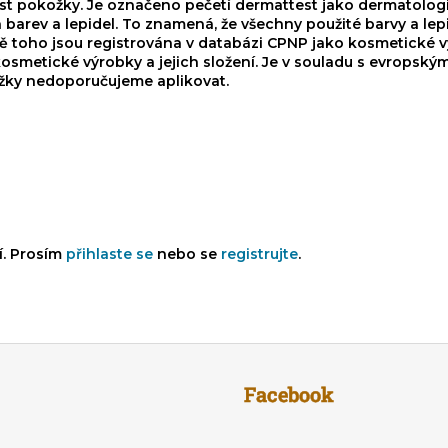
ost pokožky. Je označeno pečetí dermattest jako dermatolog
h barev a lepidel. To znamená, že všechny použité barvy a lep
mě toho jsou registrována v databázi CPNP jako kosmetické v
 kosmetické výrobky a jejich složení. Je v souladu s evrops
ožky nedoporučujeme aplikovat.
í. Prosím
přihlaste se
nebo se
registrujte
.
Facebook