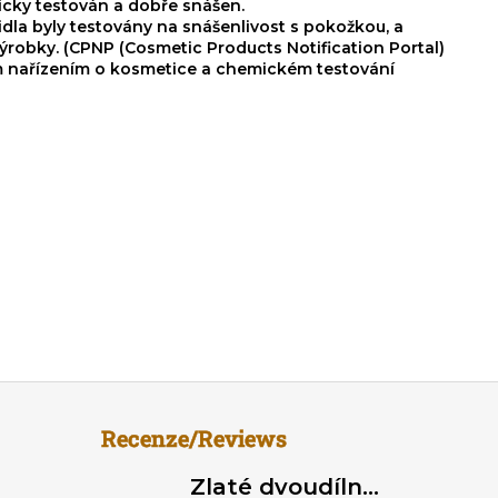
icky testován a dobře snášen.
idla byly testovány na snášenlivost s pokožkou, a
ýrobky. (CPNP (Cosmetic Products Notification Portal)
kým nařízením o kosmetice a chemickém testování
Recenze/Reviews
Zlaté dvoudílné dámské plavky brazilky - trojúhelníkové bikiny na zavazování, nařasené brazilky