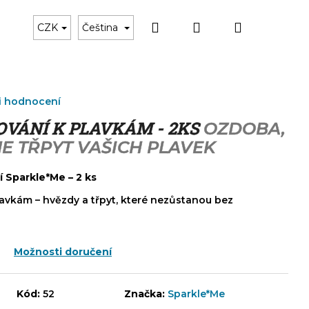
Hledat
Přihlášení
Nákupní
Černé plavky
Dárkový poukaz
Doplňky k p
CZK
Čeština
košík
i hodnocení
OVÁNÍ K PLAVKÁM - 2KS
OZDOBA,
E TŘPYT VAŠICH PLAVEK
í Sparkle*Me – 2 ks
lavkám – hvězdy a třpyt, které nezůstanou bez
Možnosti doručení
Kód:
52
Značka:
Sparkle*Me