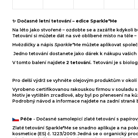
✨
Dočasné letní tetování – edice Sparkle*Me
Na léto jako stvořené – ozdobte se a zazáříte kdykoli b
Tetování si můžete dát na své oblíbené místo na těle –
Hvězdičky a nápis
Sparkle*
Me můžete aplikovat společ
Jedno tetování dostanete jako dárek k nákupu vašich p
V tomto balení najdete
2 tetování.
Tetování je s biolo
Pro delší výdrž se vyhněte olejovým produktům v okolí 
Vyrobeno certifikovanou rakouskou firmou v souladu 
Motiv je vytištěn zrcadlově, aby byl po přenesení na kůž
Podrobný návod a informace najdete na zadní straně b
Péče
- Dočasné samolepicí zlaté tetování s papíro
Zlaté tetování Sparkle*Me se snadno aplikuje a na po
kosmetice (ES) č. 1223/2009. Jedná se o organický pro