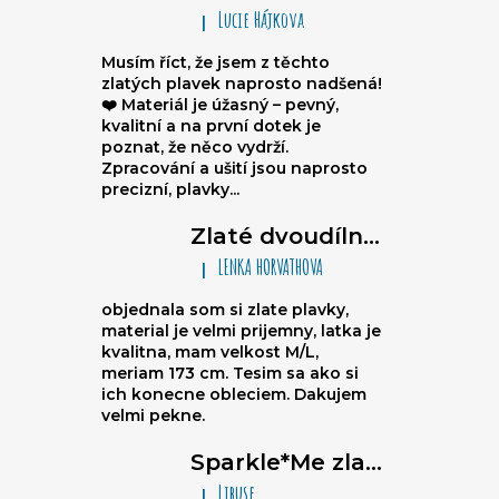
Lucie Hájkova
|
Hodnocení produktu je 5 z 5 hvězdiče
Musím říct, že jsem z těchto
zlatých plavek naprosto nadšená!
❤️ Materiál je úžasný – pevný,
kvalitní a na první dotek je
poznat, že něco vydrží.
Zpracování a ušití jsou naprosto
precizní, plavky...
Zlaté dvoudílné dámské plavky brazilky - trojúhelníkové bikiny na zavazování, nařasené brazilky
LENKA HORVATHOVA
|
Hodnocení produktu je 5 z 5 hvězdiče
objednala som si zlate plavky,
material je velmi prijemny, latka je
kvalitna, mam velkost M/L,
meriam 173 cm. Tesim sa ako si
ich konecne obleciem. Dakujem
velmi pekne.
Sparkle*Me zlato černé plavky vysoký pas - kalhotky brazilky s prošitím vzadu s možností ohybu na bokovky se zlatým lemem
Libuse
|