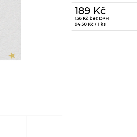
189 Kč
156 Kč bez DPH
Měrná
94,50 Kč / 1 ks
cena: