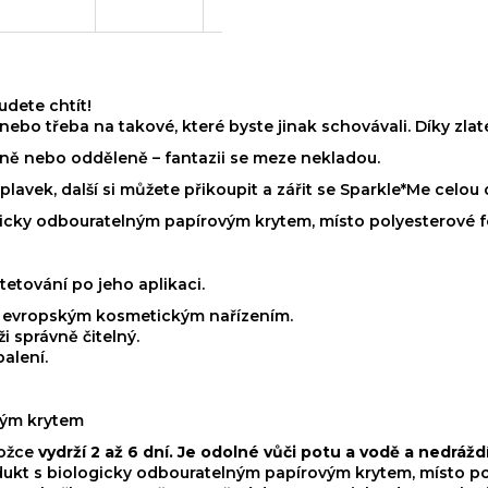
udete chtít!
 nebo třeba na takové, které byste jinak schovávali. Díky zl
ně nebo odděleně – fantazii se meze nekladou.
lavek, další si můžete přikoupit a zářit se Sparkle*Me celou
gicky odbouratelným papírovým krytem, místo polyesterové fó
tetování po jeho aplikaci.
s evropským kosmetickým nařízením.
i správně čitelný.
alení.
vým krytem
kožce
vydrží 2 až 6 dní. Je odolné vůči potu a vodě a nedráž
dukt s biologicky odbouratelným papírovým krytem, místo pol