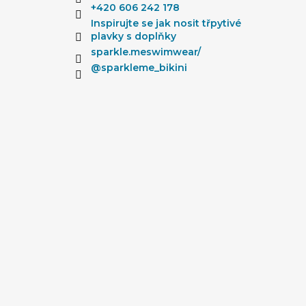
t
+420 606 242 178
í
Inspirujte se jak nosit třpytivé
plavky s doplňky
sparkle.meswimwear/
@sparkleme_bikini