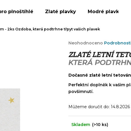
pro plnoštíhlé
Zlaté plavky
Modré plavky
ám - 2ks
Ozdoba, která podtrhne třpyt vašich plavek
Co potřebujete najít?
Průměrné
Neohodnoceno
Podrobnost
hodnocení
ZLATÉ LETNÍ TET
produktu
HLEDAT
je
KTERÁ PODTRHN
0,0
z
Dočasné zlaté letní tetován
5
Doporučujeme
hvězdiček.
Perfektní doplněk k vašim p
povšimnutí.
Můžeme doručit do:
14.8.2026
Skladem
(>10 ks)