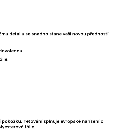
atému detailu se snadno stane vaší novou předností.
 dovolenou.
lie.
dí pokožku.
Tetování splňuje evropské nařízení o
yesterové fólie.