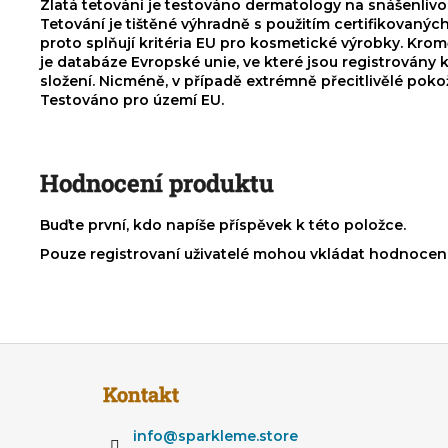
Zlatá tetování je testováno dermatology na snášenliv
Tetování je tištěné výhradně s použitím certifikovanýc
proto splňují kritéria EU pro kosmetické výrobky. Kro
je databáze Evropské unie, ve které jsou registrovány
složení. Nicméně, v případě extrémně přecitlivělé pok
Testováno pro území EU.
Hodnocení produktu
Buďte první, kdo napíše příspěvek k této položce.
Pouze registrovaní uživatelé mohou vkládat hodnocen
Z
á
Kontakt
p
a
info
@
sparkleme.store