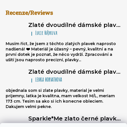
Recenze/Reviews
Zlaté dvoudílné dámské plavky brazilky - trojúhelníkové bikiny na zavazování, nařasené brazilky
Lucie Hájkova
|
Hodnocení produktu je 5 z 5 hvězdiček.
Musím říct, že jsem z těchto zlatých plavek naprosto
nadšená! ❤️ Materiál je úžasný – pevný, kvalitní a na
první dotek je poznat, že něco vydrží. Zpracování a
ušití jsou naprosto precizní, plavky...
Zlaté dvoudílné dámské plavky brazilky - trojúhelníkové bikiny na zavazování, nařasené brazilky
LENKA HORVATHOVA
|
Hodnocení produktu je 5 z 5 hvězdiček.
objednala som si zlate plavky, material je velmi
prijemny, latka je kvalitna, mam velkost M/L, meriam
173 cm. Tesim sa ako si ich konecne obleciem.
Dakujem velmi pekne.
Sparkle*Me zlato černé plavky vysoký pas - kalhotky brazilky s prošitím vzadu s možností ohybu na bokovky se zlatým lemem
Libuse
|