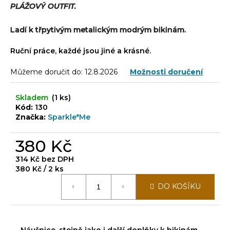
č
PLÁŽOVÝ OUTFIT.
u
j
Ladí k třpytivým metalickým modrým bikinám.
e
m
Ruční práce, každé jsou jiné a krásné.
e
Můžeme doručit do:
12.8.2026
Možnosti doručení
Skladem
(1 ks)
Kód:
130
Značka:
Sparkle*Me
380 Kč
314 Kč bez DPH
Měrná
380 Kč / 2 ks
cena:
DO KOŠÍKU
Náušnice, stejně jako i další doplňky k bikinám,