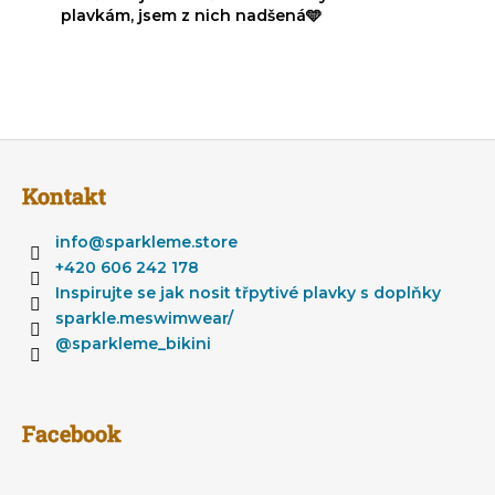
h
plavkám, jsem z nich nadšená🩵
o
d
n
o
c
Z
e
á
n
Kontakt
í
p
a
info
@
sparkleme.store
t
+420 606 242 178
í
Inspirujte se jak nosit třpytivé plavky s doplňky
sparkle.meswimwear/
@sparkleme_bikini
Facebook