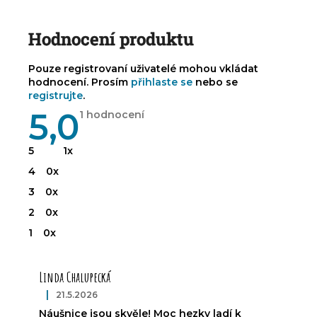
Hodnocení produktu
Pouze registrovaní uživatelé mohou vkládat
hodnocení. Prosím
přihlaste se
nebo se
registrujte
.
5,0
Průměrné
1 hodnocení
hodnocení
produktu
je
5
1x
5,0
z
4
0x
5
hvězdiček.
3
0x
2
0x
1
0x
V
ý
Linda Chalupecká
p
i
|
21.5.2026
Hodnocení produktu je 5 z 5 hvězdiček.
s
Náušnice jsou skvěle! Moc hezky ladí k