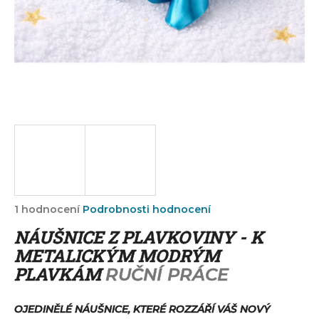
a
j
í
t
?
HLEDAT
Průměrné
1 hodnocení
Podrobnosti hodnocení
hodnocení
D
NÁUŠNICE Z PLAVKOVINY - K
produktu
o
je
METALICKÝM MODRÝM
p
5,0
PLAVKÁM
RUČNÍ PRÁCE
o
z
r
5
u
hvězdiček.
OJEDINĚLÉ NÁUŠNICE, KTERÉ ROZZÁŘÍ VÁŠ NOVÝ