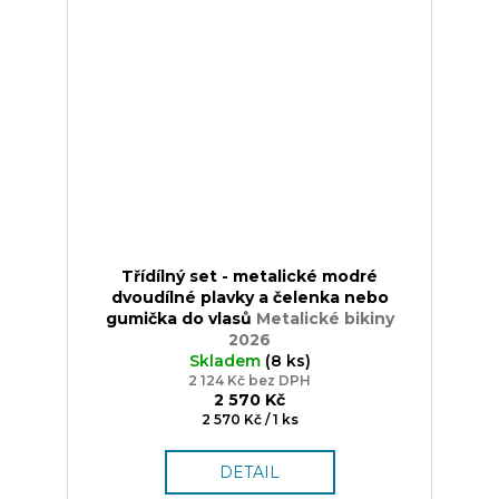
Třídílný set - metalické modré
dvoudílné plavky a čelenka nebo
gumička do vlasů
Metalické bikiny
2026
Skladem
(8 ks)
2 124 Kč bez DPH
2 570 Kč
Měrná
2 570 Kč / 1 ks
cena:
DETAIL