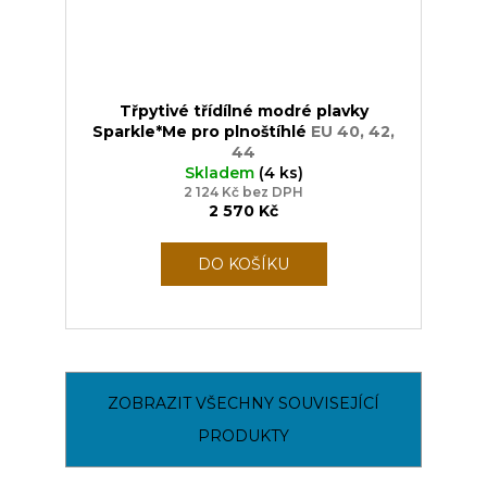
Třpytivé třídílné modré plavky
Sparkle*Me pro plnoštíhlé
EU 40, 42,
44
Skladem
(4 ks)
2 124 Kč bez DPH
2 570 Kč
DO KOŠÍKU
ZOBRAZIT VŠECHNY SOUVISEJÍCÍ
PRODUKTY