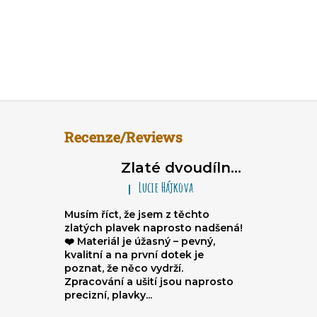
Recenze/Reviews
Zlaté dvoudílné dámské plavky brazilky - trojúhelníkové bikiny na zavazování, nařasené brazilky
Lucie Hájkova
|
Hodnocení produktu je 5 z 5 hvězdiče
Musím říct, že jsem z těchto
zlatých plavek naprosto nadšená!
❤️ Materiál je úžasný – pevný,
kvalitní a na první dotek je
poznat, že něco vydrží.
Zpracování a ušití jsou naprosto
precizní, plavky...