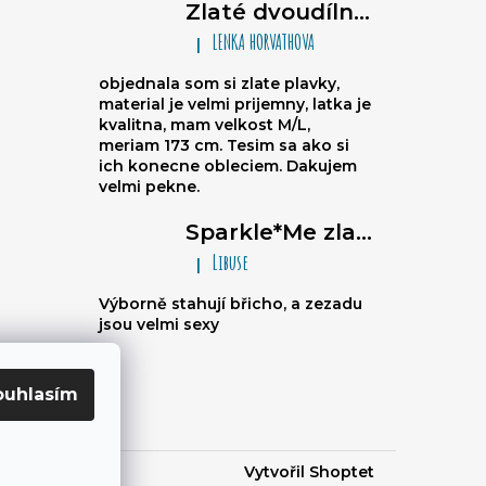
Zlaté dvoudílné dámské plavky brazilky - trojúhelníkové bikiny na zavazování, nařasené brazilky
LENKA HORVATHOVA
|
Hodnocení produktu je 5 z 5 hvězdiče
objednala som si zlate plavky,
material je velmi prijemny, latka je
kvalitna, mam velkost M/L,
meriam 173 cm. Tesim sa ako si
ich konecne obleciem. Dakujem
velmi pekne.
Sparkle*Me zlato černé plavky vysoký pas - kalhotky brazilky s prošitím vzadu s možností ohybu na bokovky se zlatým lemem
Libuse
|
Hodnocení produktu je 5 z 5 hvězdiče
Výborně stahují břicho, a zezadu
jsou velmi sexy
ouhlasím
Vytvořil Shoptet