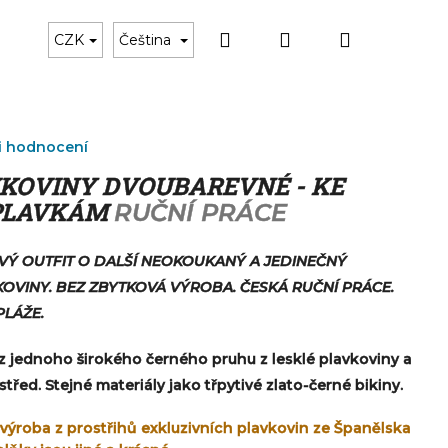
Hledat
Přihlášení
Nákupní
Černé plavky
Dárkový poukaz
Doplňky k p
CZK
Čeština
košík
i hodnocení
VKOVINY DVOUBAREVNÉ - KE
PLAVKÁM
RUČNÍ PRÁCE
Ý OUTFIT O DALŠÍ NEOKOUKANÝ A JEDINEČNÝ
KOVINY. BEZ ZBYTKOVÁ VÝROBA. ČESKÁ RUČNÍ PRÁCE.
PLÁŽE.
 z jednoho širokého černého pruhu z lesklé plavkoviny a
řed. Stejné materiály jako třpytivé zlato-černé bikiny.
výroba z prostřihů exkluzivních plavkovin ze Španělska