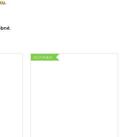
ku.
obné.
NOVINKA