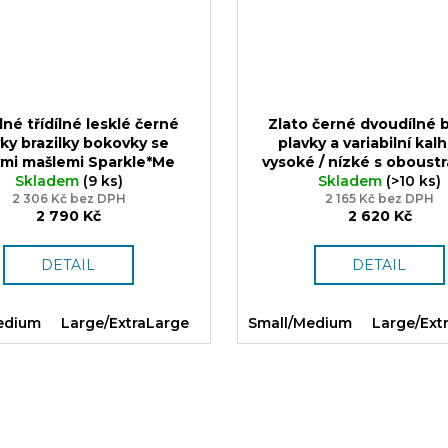
né třídílné lesklé černé
Zlato černé dvoudílné 
ky brazilky bokovky se
plavky a variabilní kal
ými mašlemi Sparkle*Me
vysoké / nízké s obous
í lesklá plavkovina z Itálie
Skladem
(9 ks)
pasem Sparkle*Me
Skladem
(>10 ks)
S-XL,
2 306 Kč bez DPH
lesklá plavkovina z Itáli
2 165 Kč bez DPH
2 790 Kč
2 620 Kč
DETAIL
DETAIL
edium
Large/ExtraLarge
Small/Medium
Large/Ext