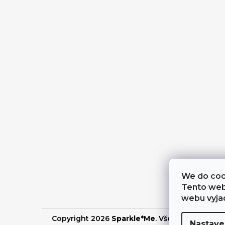
We do cook
Tento web
webu vyjad
Copyright 2026
Sparkle*Me
. Všechna práva v
Nastave