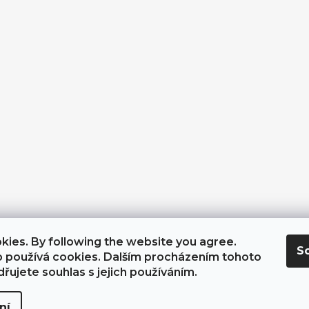
ies. By following the website you agree.
S
About Sparkle*Me
Obchodní podmínky a GDPR
 používá cookies. Dalším procházením tohoto
řujete souhlas s jejich používáním.
yhrazena.
Upravit nastavení cookies
ní