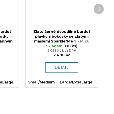
Další
produk
bardot
Zlato černé dvoudílné bardot
hotky
plavky a bokovky se zlatými
tranným
mašlemi Sparkle*Me
S - M EU
 Luxusní
34,36,38, L - XL EU 40,42,44,
Skladem
(>10 ks)
e, Dárek
2 058 Kč bez DPH
Dárek
2 490 Kč
DETAIL
raLarge
Small/Medium
Large/ExtraLarge