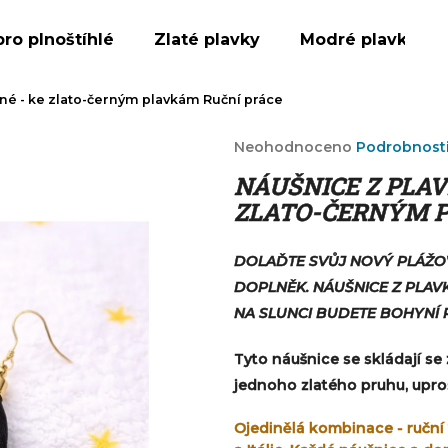
pro plnoštíhlé
Zlaté plavky
Modré plavky
né - ke zlato-černým plavkám
Ruční práce
Co potřebujete najít?
Průměrné
Neohodnoceno
Podrobnost
hodnocení
NÁUŠNICE Z PLA
produktu
HLEDAT
je
ZLATO-ČERNÝM 
0,0
z
5
DOLAĎTE SVŮJ NOVÝ PLÁŽOV
Doporučujeme
hvězdiček.
DOPLNĚK. NÁUŠNICE Z PLAV
NA SLUNCI BUDETE BOHYNÍ 
Tyto náušnice se skládají se
jednoho zlatého pruhu, uprost
Ojedinělá kombinace - ruční 