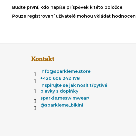
Buďte první, kdo napíše příspěvek k této položce.
Pouze registrovaní uživatelé mohou vkládat hodnocen
Z
á
Kontakt
p
a
info
@
sparkleme.store
t
+420 606 242 178
í
Inspirujte se jak nosit třpytivé
plavky s doplňky
sparkle.meswimwear/
@sparkleme_bikini