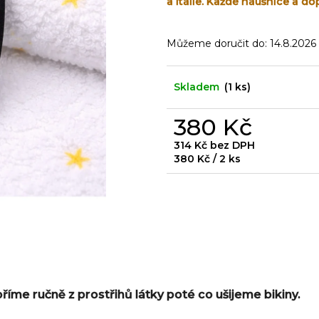
a Itálie. Každé náušnice a do
Můžeme doručit do:
14.8.2026
Skladem
(1 ks)
380 Kč
314 Kč bez DPH
Měrná
380 Kč / 2 ks
cena:
oříme ručně z prostřihů látky poté co ušijeme bikiny.