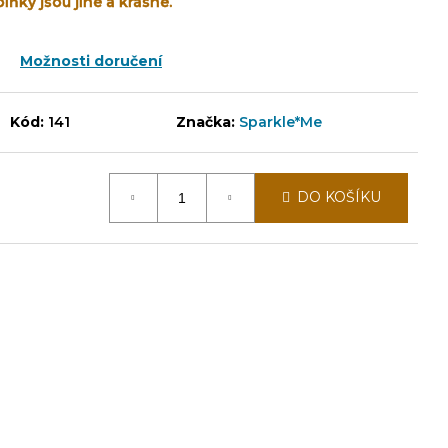
plňky jsou jiné a krásné.
Možnosti doručení
Kód:
141
Značka:
Sparkle*Me
DO KOŠÍKU