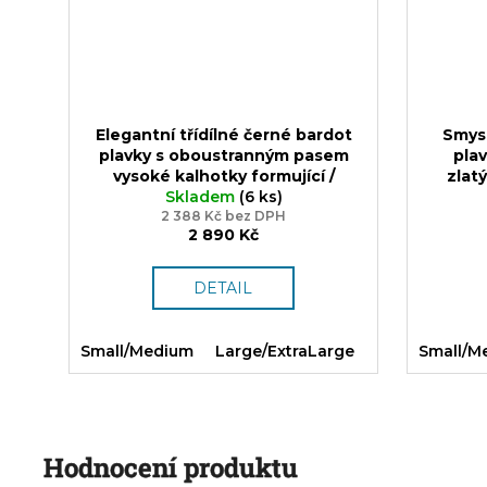
Elegantní třídílné černé bardot
Smysl
plavky s oboustranným pasem
plav
vysoké kalhotky formující /
zlat
bokovky se zlatým lemem
Skladem
(6 ks)
Kvalitn
Sparkle*Me
2 388 Kč bez DPH
EU 36, 38, 40, 42, 44
2 890 Kč
DETAIL
Small/Medium
Large/ExtraLarge
Small/M
Hodnocení produktu