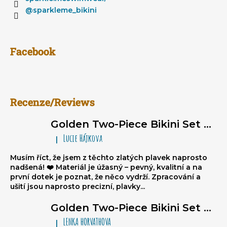
i
@sparkleme_bikini
n
g
f
Facebook
o
r
?
Recenze/Reviews
Golden Two-Piece Bikini Set Sparkle*Me – Super Glossy Triangle Bikini with Ruched Brazilian Bottoms
Lucie Hájkova
|
The product rating is 5 out of 5 stars.
SEARCH
Musím říct, že jsem z těchto zlatých plavek naprosto
nadšená! ❤️ Materiál je úžasný – pevný, kvalitní a na
první dotek je poznat, že něco vydrží. Zpracování a
W
ušití jsou naprosto precizní, plavky...
e
Golden Two-Piece Bikini Set Sparkle*Me – Super Glossy Triangle Bikini with Ruched Brazilian Bottoms
r
e
LENKA HORVATHOVA
|
The product rating is 5 out of 5 stars.