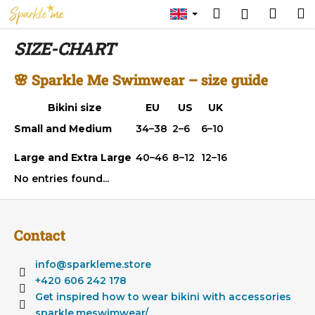
C
Skip
Search
Shop
M
Login
to
a
content
Back
Back
cart
r
SIZE-CHART
t
W
🌸
Sparkle Me Swimwear – size guide
h
Bikini size
EU
US
UK
a
t
Small and Medium
34–38
2–6
6–10
a
Large and Extra Large
40–46
8–12
12–16
r
No entries found...
e
y
F
o
o
Contact
u
o
l
t
info
@
sparkleme.store
o
e
+420 606 242 178
o
r
Get inspired how to wear bikini with accessories
k
sparkle.meswimwear/