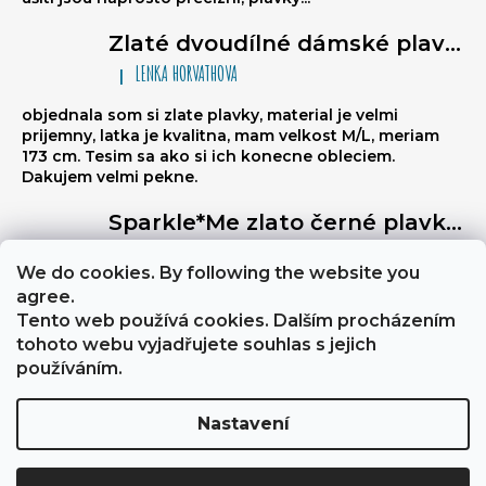
Zlaté dvoudílné dámské plavky brazilky - trojúhelníkové bikiny na zavazování, nařasené brazilky
LENKA HORVATHOVA
|
Hodnocení produktu je 5 z 5 hvězdiček.
objednala som si zlate plavky, material je velmi
prijemny, latka je kvalitna, mam velkost M/L, meriam
173 cm. Tesim sa ako si ich konecne obleciem.
Dakujem velmi pekne.
Sparkle*Me zlato černé plavky vysoký pas - kalhotky brazilky s prošitím vzadu s možností ohybu na bokovky se zlatým lemem
Libuse
|
Hodnocení produktu je 5 z 5 hvězdiček.
We do cookies. By following the website you
Výborně stahují břicho, a zezadu jsou velmi sexy
agree.
Tento web používá cookies. Dalším procházením
tohoto webu vyjadřujete souhlas s jejich
About Sparkle*Me
Obchodní podmínky a GDPR
používáním.
Nastavení
Vytvořil Shoptet
Copyright 2026
Sparkle*Me
. Všechna práva vyhrazena.