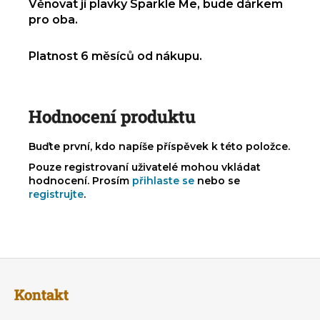
Věnovat jí plavky Sparkle Me, bude dárkem
pro oba.
Platnost 6 měsíců od nákupu.
Hodnocení produktu
Buďte první, kdo napíše příspěvek k této položce.
Pouze registrovaní uživatelé mohou vkládat
hodnocení. Prosím
přihlaste se
nebo se
registrujte
.
Z
á
Kontakt
p