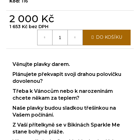
č
Kód:
116
u
j
2 000 Kč
e
1 653 Kč bez DPH
m
Měrná
e
DO KOŠÍKU
cena:
Věnujte plavky darem.
Plánujete překvapit svoji drahou polovičku
dovolenou?
Třeba k Vánocům nebo k narozeninám
chcete někam za teplem?
Naše plavky budou sladkou třešinkou na
Vašem počínání.
Z Vaší přítelkyně se v Bikinách Sparkle Me
stane bohyně pláže.